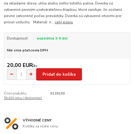
na vkladanie dreva, uhlia alebo iného tuhého paliva. Dvierka sú
vybavené pevným uzatvárateľnou klapkou, ktorá zaisťuje, že zostanú
pevne zatvorené počas prevádzky. Dvierka sú vybavené otvormi pre
prísun vzduchu. Materiál: n...
celý popis
Dostupnosť
expedícia 3-5 dní
Nie sme platcovia DPH
20,00 EUR
/
ks
Pridať do košíka
Číslo produktu:
0129100
Strážiť cenu / dostupnosť
VÝHODNÉ CENY
Kotlíky za nízke ceny