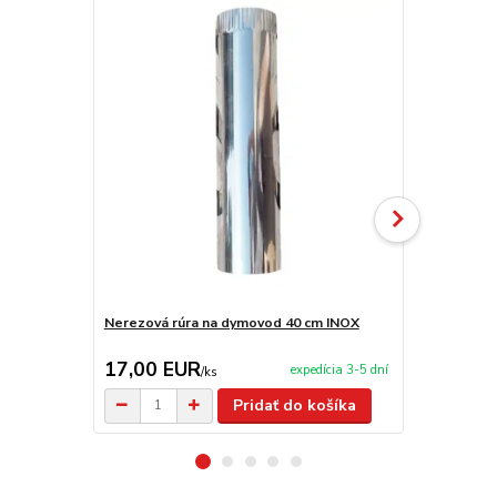
Nerezová rúra na dymovod 40 cm INOX
Nerezová rú
17,00 EUR
19,90 E
expedícia 3-5 dní
/
ks
Pridať do košíka