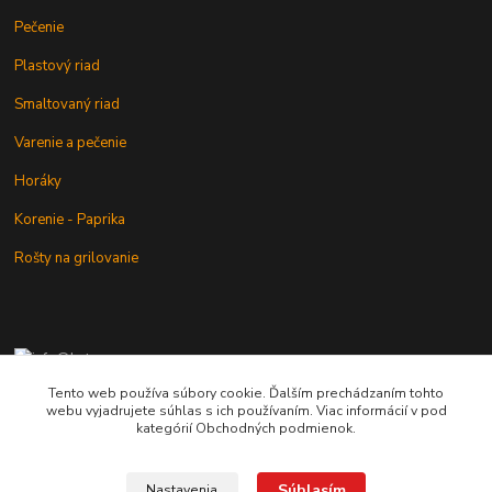
Pečenie
Plastový riad
Smaltovaný riad
Varenie a pečenie
Horáky
Korenie - Paprika
Rošty na grilovanie
+421 902 212 007
od 8:00 - do 16:00 hod
Tento web používa súbory cookie. Ďalším prechádzaním tohto
webu vyjadrujete súhlas s ich používaním. Viac informácií v pod
info@kotlik.sk
kategórií Obchodných podmienok.
Súhlasím
Nastavenia