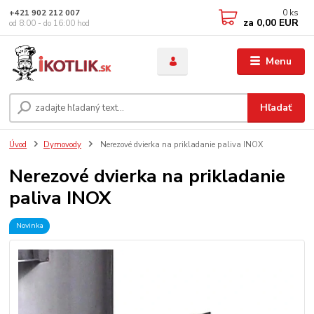
0
ks
+421 902 212 007
za
0,00 EUR
od 8:00 - do 16:00 hod
Menu
Hľadať
Úvod
Dymovody
Nerezové dvierka na prikladanie paliva INOX
Nerezové dvierka na prikladanie
paliva INOX
Novinka