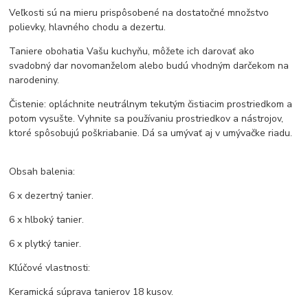
Veľkosti sú na mieru prispôsobené na dostatočné množstvo
polievky, hlavného chodu a dezertu.
Taniere obohatia Vašu kuchyňu, môžete ich darovať ako
svadobný dar novomanželom alebo budú vhodným darčekom na
narodeniny.
Čistenie: opláchnite neutrálnym tekutým čistiacim prostriedkom a
potom vysušte. Vyhnite sa používaniu prostriedkov a nástrojov,
ktoré spôsobujú poškriabanie. Dá sa umývať aj v umývačke riadu.
Obsah balenia:
6 x dezertný tanier.
6 x hlboký tanier.
6 x plytký tanier.
Kľúčové vlastnosti:
Keramická súprava tanierov 18 kusov.