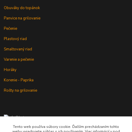
Obuváky do topánok
Panvice na grilovanie
Pečenie
Plastový riad
Smaltovaný riad
Varenie a pečenie
Horáky
Korenie - Paprika
Rošty na grilovanie
+421 902 212 007
od 8:00 - do 16:00 hod
Tento web používa súbory cookie. Ďalším prechádzaním tohto
webu vyjadrujete súhlas s ich používaním. Viac informácií v pod