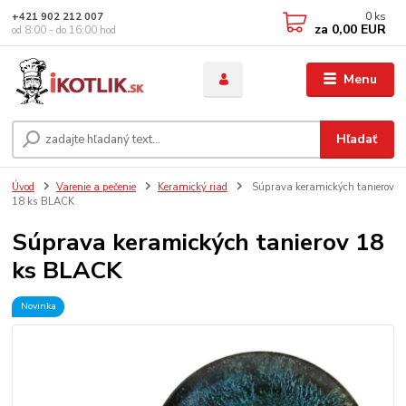
0
ks
+421 902 212 007
za
0,00 EUR
od 8:00 - do 16:00 hod
Menu
Hľadať
Úvod
Varenie a pečenie
Keramický riad
Súprava keramických tanierov
18 ks BLACK
Súprava keramických tanierov 18
ks BLACK
Novinka