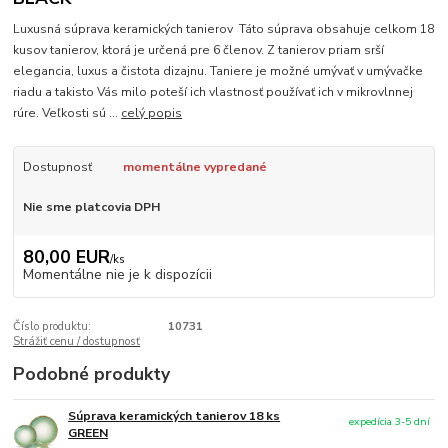
Luxusná súprava keramických tanierov Táto súprava obsahuje celkom 18
kusov tanierov, ktorá je určená pre 6 členov. Z tanierov priam srší
elegancia, luxus a čistota dizajnu. Taniere je možné umývať v umývačke
riadu a takisto Vás milo poteší ich vlastnosť používať ich v mikrovlnnej
rúre. Veľkosti sú ...
celý popis
Dostupnosť
momentálne vypredané
Nie sme platcovia DPH
80,00 EUR
/
ks
Momentálne nie je k dispozícii
Číslo produktu:
10731
Strážiť cenu / dostupnosť
Podobné produkty
Súprava keramických tanierov 18 ks
expedícia 3-5 dní
GREEN