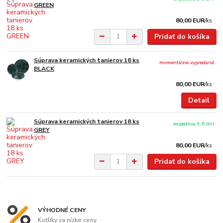
GREEN
80,00 EUR
/
ks
Pridať do košíka
Súprava keramických tanierov 18 ks
momentálne vypredané
BLACK
80,00 EUR
/
ks
Detail
Súprava keramických tanierov 18 ks
expedícia 3-5 dní
GREY
80,00 EUR
/
ks
Pridať do košíka
VÝHODNÉ CENY
Kotlíky za nízke ceny