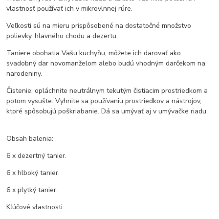
vlastnosť používať ich v mikrovlnnej rúre.
Veľkosti sú na mieru prispôsobené na dostatočné množstvo
polievky, hlavného chodu a dezertu.
Taniere obohatia Vašu kuchyňu, môžete ich darovať ako
svadobný dar novomanželom alebo budú vhodným darčekom na
narodeniny.
Čistenie: opláchnite neutrálnym tekutým čistiacim prostriedkom a
potom vysušte. Vyhnite sa používaniu prostriedkov a nástrojov,
ktoré spôsobujú poškriabanie. Dá sa umývať aj v umývačke riadu.
Obsah balenia:
6 x dezertný tanier.
6 x hlboký tanier.
6 x plytký tanier.
Kľúčové vlastnosti: