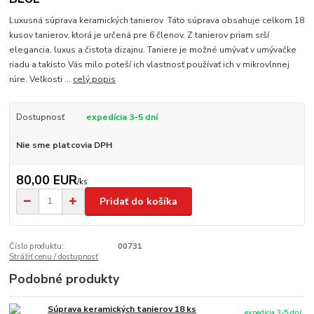
Luxusná súprava keramických tanierov Táto súprava obsahuje celkom 18
kusov tanierov, ktorá je určená pre 6 členov. Z tanierov priam srší
elegancia, luxus a čistota dizajnu. Taniere je možné umývať v umývačke
riadu a takisto Vás milo poteší ich vlastnosť používať ich v mikrovlnnej
rúre. Veľkosti ...
celý popis
Dostupnosť
expedícia 3-5 dní
Nie sme platcovia DPH
80,00 EUR
/
ks
Pridať do košíka
Číslo produktu:
00731
Strážiť cenu / dostupnosť
Podobné produkty
Súprava keramických tanierov 18 ks
expedícia 3-5 dní