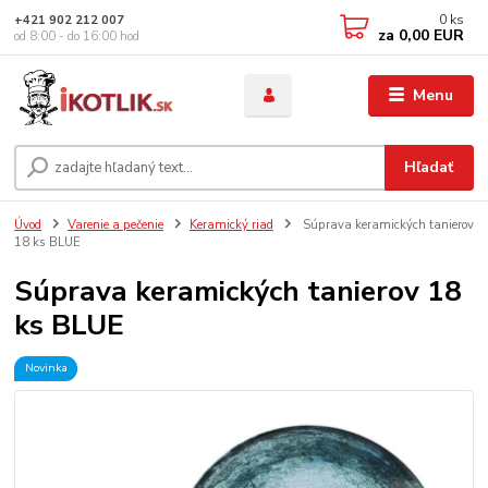
0
ks
+421 902 212 007
za
0,00 EUR
od 8:00 - do 16:00 hod
Menu
Hľadať
Úvod
Varenie a pečenie
Keramický riad
Súprava keramických tanierov
18 ks BLUE
Súprava keramických tanierov 18
ks BLUE
Novinka