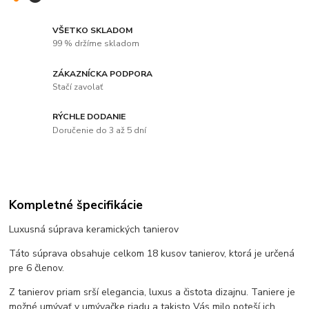
VŠETKO SKLADOM
99 % držíme skladom
ZÁKAZNÍCKA PODPORA
Stačí zavolať
RÝCHLE DODANIE
Doručenie do 3 až 5 dní
Kompletné špecifikácie
Luxusná súprava keramických tanierov
Táto súprava obsahuje celkom 18 kusov tanierov, ktorá je určená
pre 6 členov.
Z tanierov priam srší elegancia, luxus a čistota dizajnu. Taniere je
možné umývať v umývačke riadu a takisto Vás milo poteší ich