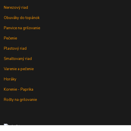
Nerezový riad
Obuváky do topánok
Panvice na grilovanie
Pečenie
Plastový riad
Smaltovaný riad
Varenie a pečenie
Horáky
Korenie - Paprika
Rošty na grilovanie
+421 902 212 007