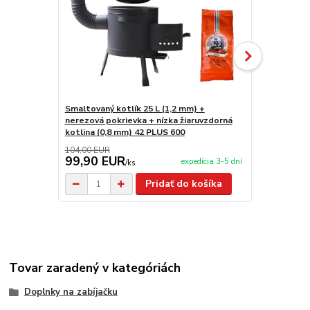
Smaltovaný kotlík 25 L (1,2 mm) +
Smaltovaný 
nerezová pokrievka + nízka žiaruvzdorná
42 INOX
kotlina (0,8 mm) 42 PLUS 600
104,00 EUR
155,00 EUR
99,90 EUR
98,00 E
expedícia 3-5 dní
/
ks
Pridať do košíka
Tovar zaradený v kategóriách
Doplnky na zabíjačku