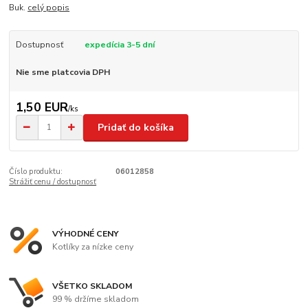
Buk.
celý popis
Dostupnosť
expedícia 3-5 dní
Nie sme platcovia DPH
1,50 EUR
/
ks
Pridať do košíka
Číslo produktu:
06012858
Strážiť cenu / dostupnosť
VÝHODNÉ CENY
Kotlíky za nízke ceny
VŠETKO SKLADOM
99 % držíme skladom