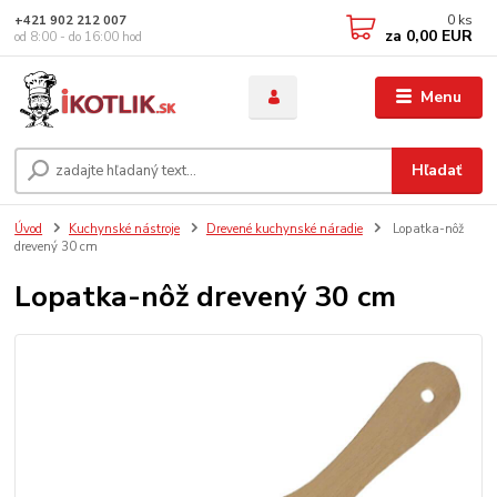
0
ks
+421 902 212 007
za
0,00 EUR
od 8:00 - do 16:00 hod
Menu
Hľadať
Úvod
Kuchynské nástroje
Drevené kuchynské náradie
Lopatka-nôž
drevený 30 cm
Lopatka-nôž drevený 30 cm