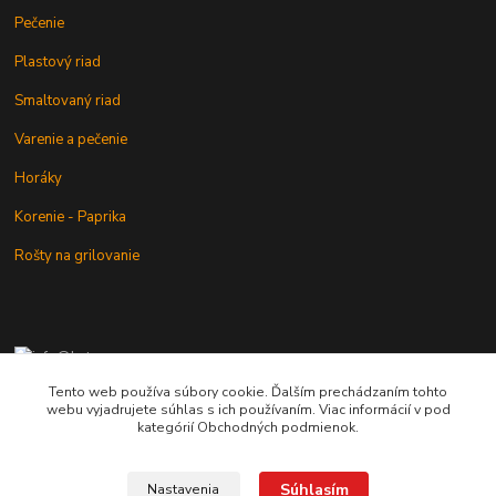
Pečenie
Plastový riad
Smaltovaný riad
Varenie a pečenie
Horáky
Korenie - Paprika
Rošty na grilovanie
+421 902 212 007
od 8:00 - do 16:00 hod
Tento web používa súbory cookie. Ďalším prechádzaním tohto
webu vyjadrujete súhlas s ich používaním. Viac informácií v pod
info@kotlik.sk
kategórií Obchodných podmienok.
Súhlasím
Nastavenia