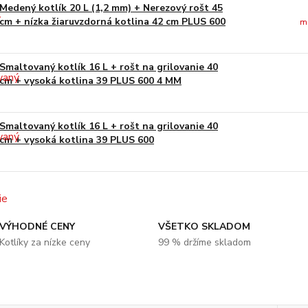
Medený kotlík 20 L (1,2 mm) + Nerezový rošt 45
cm + nízka žiaruvzdorná kotlina 42 cm PLUS 600
m
Smaltovaný kotlík 16 L + rošt na grilovanie 40
cm + vysoká kotlina 39 PLUS 600 4 MM
Smaltovaný kotlík 16 L + rošt na grilovanie 40
cm + vysoká kotlina 39 PLUS 600
VÝHODNÉ CENY
VŠETKO SKLADOM
Kotlíky za nízke ceny
99 % držíme skladom