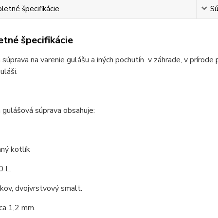
etné špecifikácie
Sú
tné špecifikácie
 súprava na varenie gulášu a iných pochutín v záhrade, v prírode 
láši.
 gulášová súprava obsahuje:
ný kotlík
0 L.
 kov, dvojvrstvový smalt.
ca 1,2 mm.