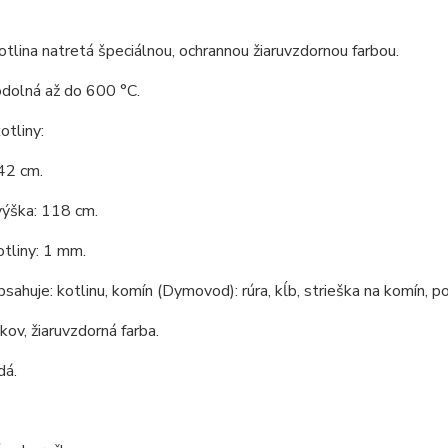
tlina natretá špeciálnou, ochrannou žiaruvzdornou farbou.
odolná až do 600 °C.
tliny:
42 cm.
výška: 118 cm.
tliny: 1 mm.
bsahuje: kotlinu, komín (Dymovod): rúra, kĺb, strieška na komín, po
 kov, žiaruvzdorná farba.
dá.