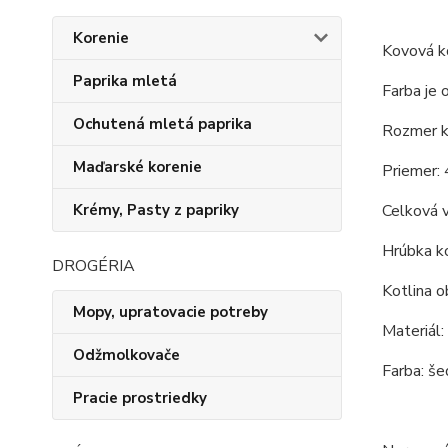
Korenie
Kovová ko
Paprika mletá
Farba je 
Ochutená mletá paprika
Rozmer ko
Maďarské korenie
Priemer: 
Celková 
Krémy, Pasty z papriky
Hrúbka ko
DROGÉRIA
Kotlina o
Mopy, upratovacie potreby
Materiál:
Odžmolkovače
Farba: še
Pracie prostriedky