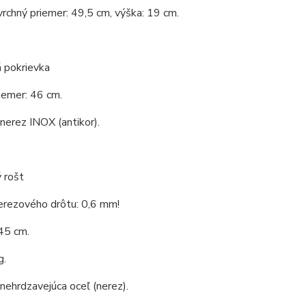
vrchný priemer: 49,5 cm, výška: 19 cm.
 pokrievka
iemer: 46 cm.
 nerez INOX (antikor).
 rošt
erezového drôtu: 0,6 mm!
45 cm.
g.
 nehrdzavejúca oceľ (nerez).