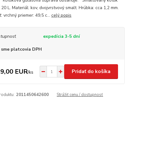
. Kotlíková gulášová súprava obsahuje: Smaltovaný kotlík
20 L. Materiál: kov, dvojvrstvový smalt. Hrúbka: cca 1,2 mm.
: vrchný priemer: 49,5 c...
celý popis
tupnosť
expedícia 3-5 dní
 sme platcovia DPH
9,00 EUR
Pridať do košíka
/
ks
roduktu:
2011450642600
Strážiť cenu / dostupnosť