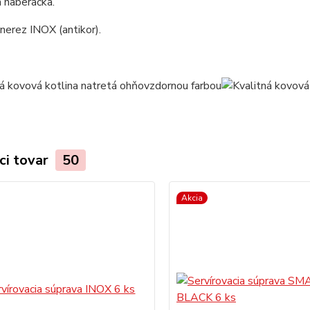
 naberačka.
 nerez INOX (antikor).
ci tovar
50
Akcia