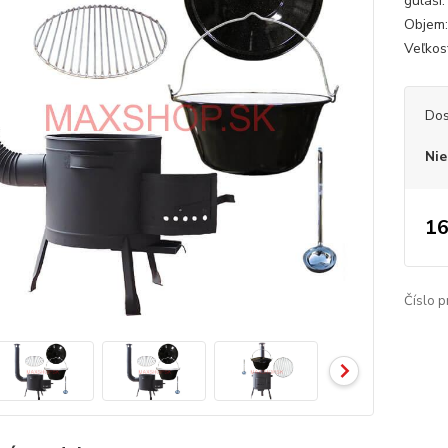
guláši
Objem: 
Veľkosť
Dos
Nie
16
Číslo p