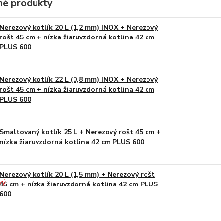
é produkty
Nerezový kotlík 20 L (1,2 mm) INOX + Nerezový
rošt 45 cm + nízka žiaruvzdorná kotlina 42 cm
PLUS 600
Nerezový kotlík 22 L (0,8 mm) INOX + Nerezový
rošt 45 cm + nízka žiaruvzdorná kotlina 42 cm
PLUS 600
Smaltovaný kotlík 25 L + Nerezový rošt 45 cm +
nízka žiaruvzdorná kotlina 42 cm PLUS 600
Nerezový kotlík 20 L (1,5 mm) + Nerezový rošt
45 cm + nízka žiaruvzdorná kotlina 42 cm PLUS
600