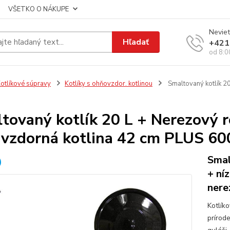
VŠETKO O NÁKUPE
Neviet
Hľadať
+421
od 8:0
otlíkové súpravy
Kotlíky s ohňovzdor. kotlinou
Smaltovaný kotlík 20
tovaný kotlík 20 L + Nerezový r
uvzdorná kotlina 42 cm PLUS 60
Smal
+ ní
nere
Kotlík
prírod