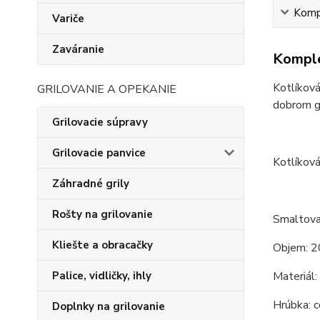
Kompl
Variče
Zaváranie
Komple
Kotlíková
GRILOVANIE A OPEKANIE
dobrom gu
Grilovacie súpravy
Grilovacie panvice
Kotlíková
Záhradné grily
Rošty na grilovanie
Smaltova
Kliešte a obracačky
Objem: 2
Materiál:
Palice, vidličky, ihly
Hrúbka: c
Doplnky na grilovanie