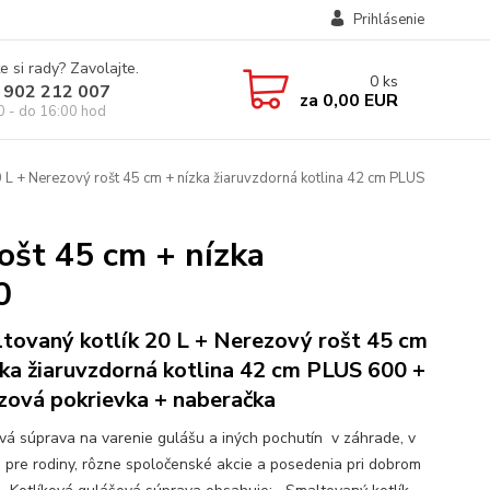
Prihlásenie
e si rady? Zavolajte.
0
ks
 902 212 007
za
0,00 EUR
0 - do 16:00 hod
 L + Nerezový rošt 45 cm + nízka žiaruvzdorná kotlina 42 cm PLUS
ošt 45 cm + nízka
0
tovaný kotlík 20 L + Nerezový rošt 45 cm
zka žiaruvzdorná kotlina 42 cm PLUS 600 +
zová pokrievka + naberačka
ová súprava na varenie gulášu a iných pochutín v záhrade, v
e pre rodiny, rôzne spoločenské akcie a posedenia pri dobrom