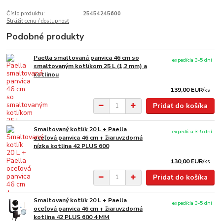
Číslo produktu:
25454245600
Strážiť cenu / dostupnosť
Podobné produkty
Paella smaltovaná panvica 46 cm so
expedícia 3-5 dní
smaltovaným kotlíkom 25 L (1,2 mm) a
kotlinou
139,00 EUR
/
ks
Pridať do košíka
Smaltovaný kotlík 20 L + Paella
expedícia 3-5 dní
oceľová panvica 46 cm + žiaruvzdorná
nízka kotlina 42 PLUS 600
130,00 EUR
/
ks
Pridať do košíka
Smaltovaný kotlík 20 L + Paella
expedícia 3-5 dní
oceľová panvica 46 cm + žiaruvzdorná
kotlina 42 PLUS 600 4 MM