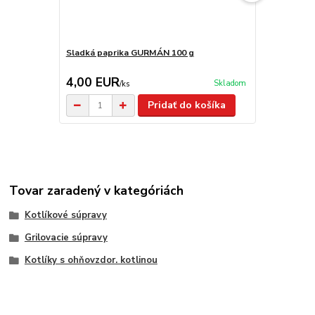
Sladká paprika GURMÁN 100 g
Paprika GU
4,00 EUR
4,70 EU
Skladom
/
ks
Pridať do košíka
Tovar zaradený v kategóriách
Kotlíkové súpravy
Grilovacie súpravy
Kotlíky s ohňovzdor. kotlinou