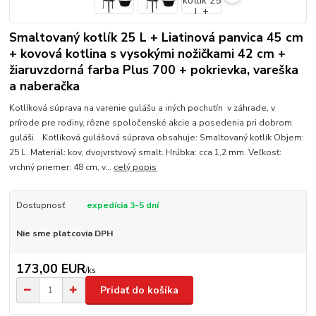
Smaltovaný kotlík 25 L + Liatinová panvica 45 cm
+ kovová kotlina s vysokými nožičkami 42 cm +
žiaruvzdorná farba Plus 700 + pokrievka, vareška
a naberačka
Kotlíková súprava na varenie gulášu a iných pochutín v záhrade, v
prírode pre rodiny, rôzne spoločenské akcie a posedenia pri dobrom
guláši. Kotlíková gulášová súprava obsahuje: Smaltovaný kotlík Objem:
25 L. Materiál: kov, dvojvrstvový smalt. Hrúbka: cca 1,2 mm. Veľkosť:
vrchný priemer: 48 cm, v...
celý popis
Dostupnosť
expedícia 3-5 dní
Nie sme platcovia DPH
173,00 EUR
/
ks
Pridať do košíka