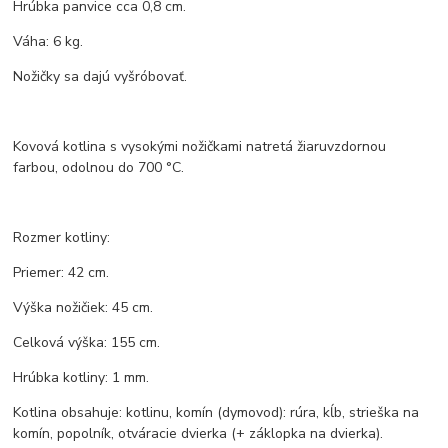
Hrúbka panvice cca 0,8 cm.
Váha: 6 kg.
Nožičky sa dajú vyšróbovať.
Kovová kotlina s vysokými nožičkami natretá žiaruvzdornou
farbou, odolnou do 700 °C.
Rozmer kotliny:
Priemer: 42 cm.
Výška nožičiek: 45 cm.
Celková výška: 155 cm.
Hrúbka kotliny: 1 mm.
Kotlina obsahuje: kotlinu, komín (dymovod): rúra, kĺb, strieška na
komín, popolník, otváracie dvierka (+ záklopka na dvierka).