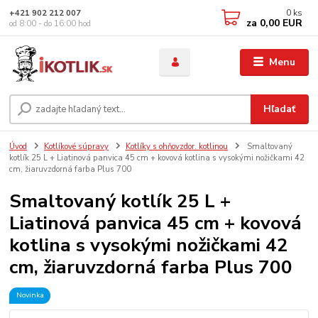
0
ks
+421 902 212 007
za
0,00 EUR
od 8:00 - do 16:00 hod
Menu
Hľadať
Úvod
Kotlíkové súpravy
Kotlíky s ohňovzdor. kotlinou
Smaltovaný
kotlík 25 L + Liatinová panvica 45 cm + kovová kotlina s vysokými nožičkami 42
cm, žiaruvzdorná farba Plus 700
Smaltovaný kotlík 25 L +
Liatinová panvica 45 cm + kovová
kotlina s vysokými nožičkami 42
cm, žiaruvzdorná farba Plus 700
Novinka