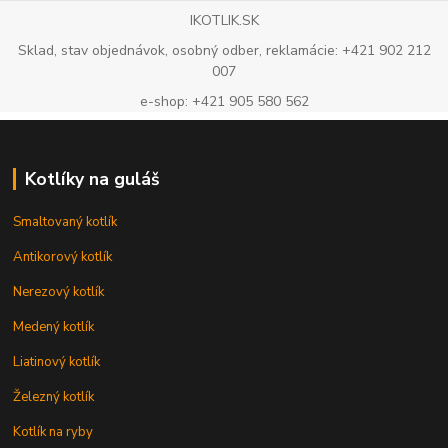
IKOTLIK.SK
Sklad, stav objednávok, osobný odber, reklamácie: +421 902 212
007
e-shop: +421 905 580 562
Kotlíky na guláš
Smaltovaný kotlík
Antikorový kotlík
Nerezový kotlík
Medený kotlík
Liatinový kotlík
Železný kotlík
Kotlík na ryby