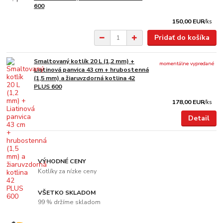
600
150,00 EUR
/
ks
Pridať do košíka
Smaltovaný kotlík 20 L (1,2 mm) +
momentálne vypredané
Liatinová panvica 43 cm + hrubostenná
(1,5 mm) a žiaruvzdorná kotlina 42
PLUS 600
178,00 EUR
/
ks
Detail
VÝHODNÉ CENY
Kotlíky za nízke ceny
VŠETKO SKLADOM
99 % držíme skladom