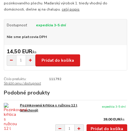
pozinkovaného plechu. Maďarský výrobok 1. triedy vhodný do
domácnosti, dielne aj na chalupu.
celý popis
Dostupnosť
expedícia 3-5 dní
Nie sme platcovia DPH
14,50 EUR
/
ks
Pridať do košíka
Číslo produktu:
111792
Strážiť cenu / dostupnosť
Podobné produkty
Pozinkovaná krhlica s ružicou 12 l
expedícia 3-5 dní
(plechová)
39,00 EUR
/
ks
Pridať do košíka