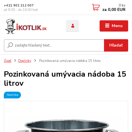
0
ks
+421 902 212 007
za
0,00 EUR
od 8:00 - do 16:00 hod
Menu
Hľadať
Úvod
Doplnky
Pozinkovaná umývacia nádoba 15 litrov
Pozinkovaná umývacia nádoba 15
litrov
Novinka