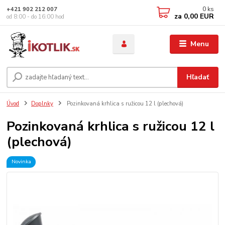
0
ks
+421 902 212 007
za
0,00 EUR
od 8:00 - do 16:00 hod
Menu
Hľadať
Úvod
Doplnky
Pozinkovaná krhlica s ružicou 12 l (plechová)
Pozinkovaná krhlica s ružicou 12 l
(plechová)
Novinka