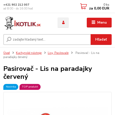
0
ks
+421 902 212 007
za
0,00 EUR
od 8:00 - do 16:00 hod
Menu
Hľadať
Úvod
Kuchynské nástroje
Lisy, Pasírovače
Pasirovač - Lis na
paradajky červený
Pasirovač - Lis na paradajky
červený
Novinka
TOP produkt