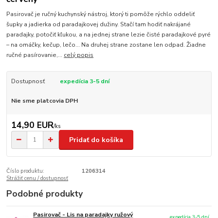
Pasirovač je ručný kuchynský nástroj, ktorý ti pomôže rýchlo oddeliť
šupky a jadierka od paradajkovej dužiny. Stačí tam hodiť nakrájané
paradajky, potočiť kľukou, a na jednej strane lezie čisté paradajkové pyré
– na omáčky, kečup, lečo... Na druhej strane zostane len odpad. Žiadne
ručné pasírovanie,...
celý popis
Dostupnosť
expedícia 3-5 dní
Nie sme platcovia DPH
14,90 EUR
/
ks
Pridať do košíka
Číslo produktu:
1206314
Strážiť cenu / dostupnosť
Podobné produkty
Pasirovač - Lis na paradajky ružový
expedícia 3-5 dní