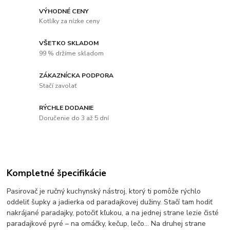
VÝHODNÉ CENY
Kotlíky za nízke ceny
VŠETKO SKLADOM
99 % držíme skladom
ZÁKAZNÍCKA PODPORA
Stačí zavolať
RÝCHLE DODANIE
Doručenie do 3 až 5 dní
Kompletné špecifikácie
Pasirovač je ručný kuchynský nástroj, ktorý ti pomôže rýchlo
oddeliť šupky a jadierka od paradajkovej dužiny. Stačí tam hodiť
nakrájané paradajky, potočiť kľukou, a na jednej strane lezie čisté
paradajkové pyré – na omáčky, kečup, lečo... Na druhej strane