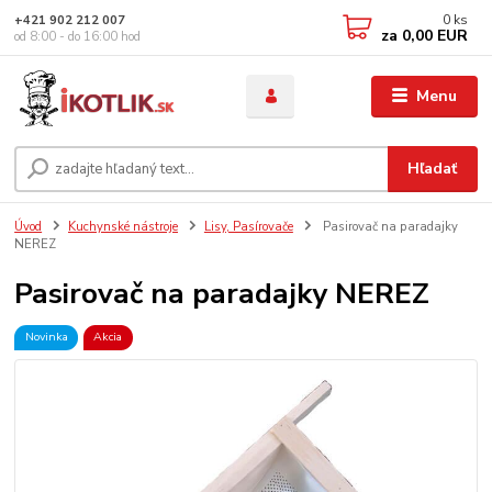
0
ks
+421 902 212 007
za
0,00 EUR
od 8:00 - do 16:00 hod
Menu
Hľadať
Úvod
Kuchynské nástroje
Lisy, Pasírovače
Pasirovač na paradajky
NEREZ
Pasirovač na paradajky NEREZ
Novinka
Akcia