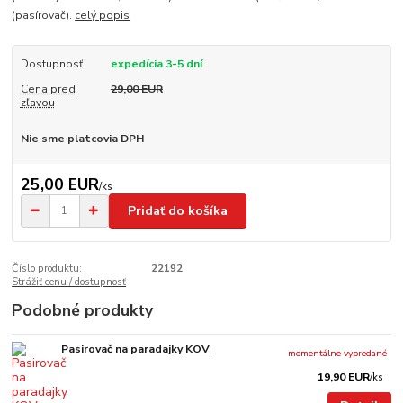
(pasírovač).
celý popis
Dostupnosť
expedícia 3-5 dní
Cena pred
29,00 EUR
zľavou
Nie sme platcovia DPH
25,00 EUR
/
ks
Pridať do košíka
Číslo produktu:
22192
Strážiť cenu / dostupnosť
Podobné produkty
Pasirovač na paradajky KOV
momentálne vypredané
19,90 EUR
/
ks