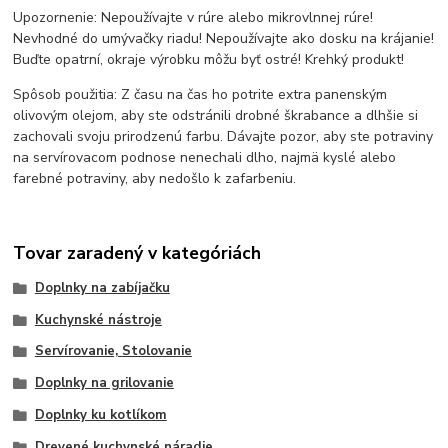
Upozornenie: Nepoužívajte v rúre alebo mikrovlnnej rúre!
Nevhodné do umývačky riadu! Nepoužívajte ako dosku na krájanie!
Buďte opatrní, okraje výrobku môžu byť ostré! Krehký produkt!
Spôsob použitia: Z času na čas ho potrite extra panenským
olivovým olejom, aby ste odstránili drobné škrabance a dlhšie si
zachovali svoju prirodzenú farbu. Dávajte pozor, aby ste potraviny
na servírovacom podnose nenechali dlho, najmä kyslé alebo
farebné potraviny, aby nedošlo k zafarbeniu.
Tovar zaradený v kategóriách
Doplnky na zabíjačku
Kuchynské nástroje
Servírovanie, Stolovanie
Doplnky na grilovanie
Doplnky ku kotlíkom
Drevené kuchynské náradie