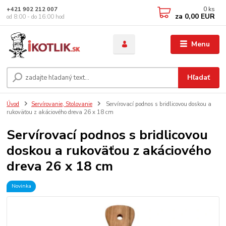
0
ks
+421 902 212 007
za
0,00 EUR
od 8:00 - do 16:00 hod
Menu
Hľadať
Úvod
Servírovanie, Stolovanie
Servírovací podnos s bridlicovou doskou a
rukoväťou z akáciového dreva 26 x 18 cm
Servírovací podnos s bridlicovou
doskou a rukoväťou z akáciového
dreva 26 x 18 cm
Novinka