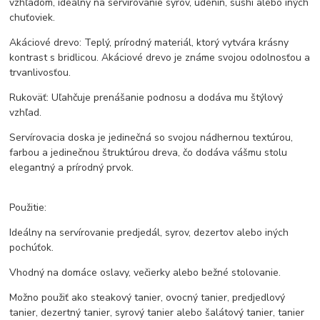
vzhľadom, ideálny na servírovanie syrov, údenín, sushi alebo iných
chuťoviek.
Akáciové drevo: Teplý, prírodný materiál, ktorý vytvára krásny
kontrast s bridlicou. Akáciové drevo je známe svojou odolnosťou a
trvanlivosťou.
Rukoväť: Uľahčuje prenášanie podnosu a dodáva mu štýlový
vzhľad.
Servírovacia doska je jedinečná so svojou nádhernou textúrou,
farbou a jedinečnou štruktúrou dreva, čo dodáva vášmu stolu
elegantný a prírodný prvok.
Použitie:
Ideálny na servírovanie predjedál, syrov, dezertov alebo iných
pochúťok.
Vhodný na domáce oslavy, večierky alebo bežné stolovanie.
Možno použiť ako steakový tanier, ovocný tanier, predjedlový
tanier, dezertný tanier, syrový tanier alebo šalátový tanier, tanier