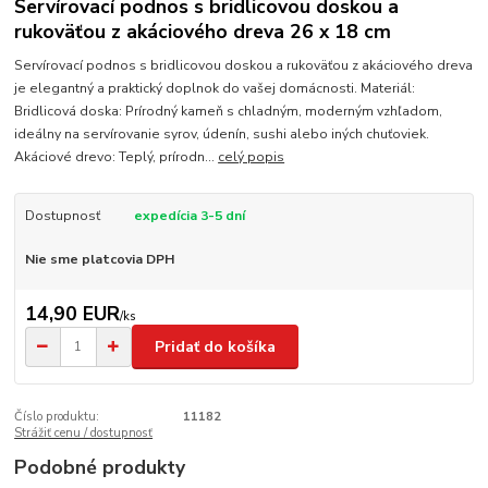
Servírovací podnos s bridlicovou doskou a
rukoväťou z akáciového dreva 26 x 18 cm
Servírovací podnos s bridlicovou doskou a rukoväťou z akáciového dreva
je elegantný a praktický doplnok do vašej domácnosti. Materiál:
Bridlicová doska: Prírodný kameň s chladným, moderným vzhľadom,
ideálny na servírovanie syrov, údenín, sushi alebo iných chuťoviek.
Akáciové drevo: Teplý, prírodn...
celý popis
Dostupnosť
expedícia 3-5 dní
Nie sme platcovia DPH
14,90 EUR
/
ks
Pridať do košíka
Číslo produktu:
11182
Strážiť cenu / dostupnosť
Podobné produkty