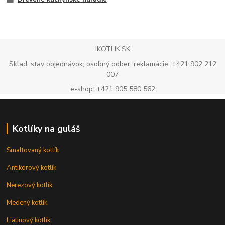
IKOTLIK.SK
Sklad, stav objednávok, osobný odber, reklamácie: +421 902 212
007
e-shop: +421 905 580 562
Kotlíky na guláš
Smaltovaný kotlík
Antikorový kotlík
Nerezový kotlík
Medený kotlík
Liatinový kotlík