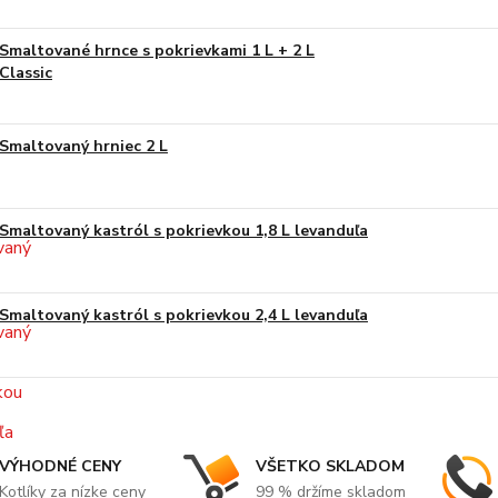
Smaltované hrnce s pokrievkami 1 L + 2 L
Classic
Smaltovaný hrniec 2 L
Smaltovaný kastról s pokrievkou 1,8 L levanduľa
Smaltovaný kastról s pokrievkou 2,4 L levanduľa
VÝHODNÉ CENY
VŠETKO SKLADOM
Kotlíky za nízke ceny
99 % držíme skladom