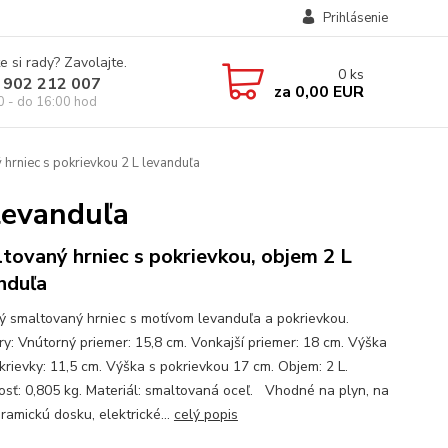
Prihlásenie
e si rady? Zavolajte.
0
ks
 902 212 007
za
0,00 EUR
0 - do 16:00 hod
hrniec s pokrievkou 2 L levanduľa
levanduľa
tovaný hrniec s pokrievkou, objem 2 L
nduľa
ný smaltovaný hrniec s motívom levanduľa a pokrievkou.
y: Vnútorný priemer: 15,8 cm. Vonkajší priemer: 18 cm. Výška
krievky: 11,5 cm. Výška s pokrievkou 17 cm. Objem: 2 L.
sť: 0,805 kg. Materiál: smaltovaná oceľ. Vhodné na plyn, na
ramickú dosku, elektrické...
celý popis