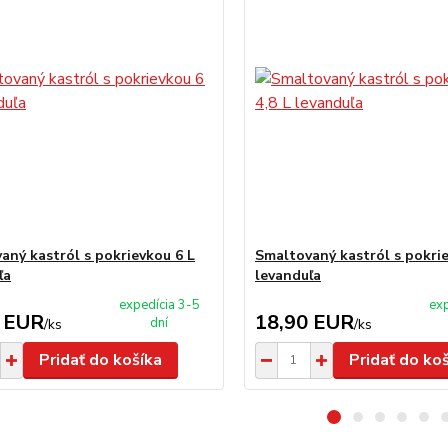
aný kastról s pokrievkou 6 L
Smaltovaný kastról s pokrie
ľa
levanduľa
expedícia 3-5
exp
 EUR
18,90 EUR
dní
/
ks
/
ks
Pridať do košíka
Pridať do ko