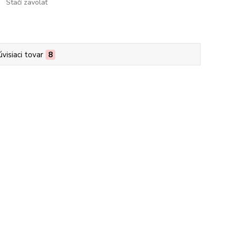
Stačí zavolať
úvisiaci tovar
8