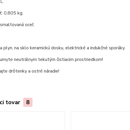
L.
: 0,805 kg.
 smaltovaná oceľ.
 plyn, na sklo keramickú dosku, elektrické a indukčné sporáky.
 umyte neutrálnym tekutým čistiacim prostriedkom!
jte drôtenky a ostré náradie!
ci tovar
8