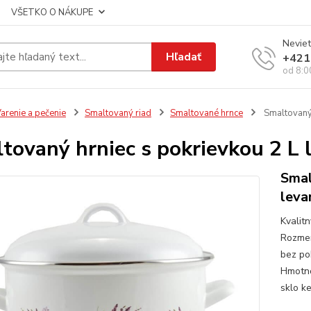
VŠETKO O NÁKUPE
Neviet
Hľadať
+421
od 8:0
arenie a pečenie
Smaltovaný riad
Smaltované hrnce
Smaltovaný 
tovaný hrniec s pokrievkou 2 L 
Smal
leva
Kvalit
Rozmer
bez po
Hmotno
sklo ke