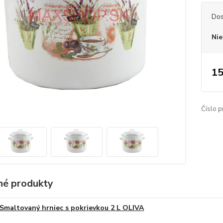
Dos
Nie
15
Číslo p
é produkty
Smaltovaný hrniec s pokrievkou 2 L OLIVA