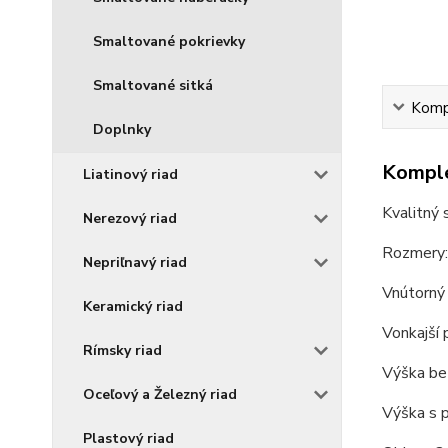
Smaltované pokrievky
Smaltované sitká
Kompl
Doplnky
Komple
Liatinový riad
Kvalitný 
Nerezový riad
Rozmery:
Nepriľnavý riad
Vnútorný 
Keramický riad
Vonkajší 
Rímsky riad
Výška bez
Oceľový a Železný riad
Výška s 
Plastový riad