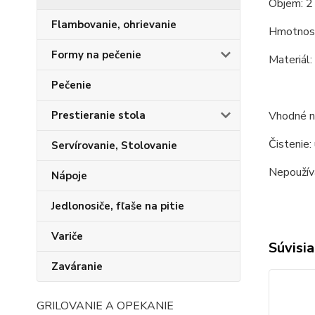
Objem: 2 
Flambovanie, ohrievanie
Hmotnosť
Formy na pečenie
Materiál:
Pečenie
Vhodné na
Prestieranie stola
Čistenie:
Servírovanie, Stolovanie
Nepoužíva
Nápoje
Jedlonosiče, fľaše na pitie
Variče
Súvisia
Zaváranie
GRILOVANIE A OPEKANIE