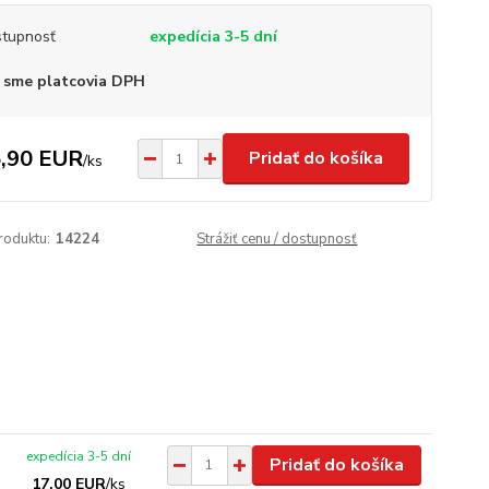
tupnosť
expedícia 3-5 dní
 sme platcovia DPH
,90 EUR
Pridať do košíka
/
ks
roduktu:
14224
Strážiť cenu / dostupnosť
expedícia 3-5 dní
Pridať do košíka
17,00 EUR
/
ks