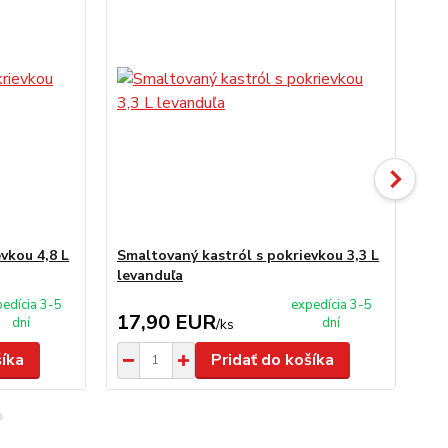
vkou 4,8 L
Smaltovaný kastról s pokrievkou 3,3 L
Sm
levanduľa
le
edícia 3-5
expedícia 3-5
17,90 EUR
1
dní
dní
/
ks
šíka
Pridať do košíka