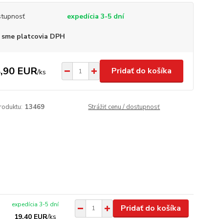
tupnosť
expedícia 3-5 dní
 sme platcovia DPH
,90 EUR
Pridať do košíka
/
ks
roduktu:
13469
Strážiť cenu / dostupnosť
expedícia 3-5 dní
Pridať do košíka
19,40 EUR
/
ks