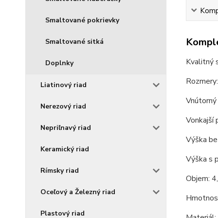
Kompl
Smaltované pokrievky
Komple
Smaltované sitká
Kvalitný 
Doplnky
Rozmery:
Liatinový riad
Vnútorný 
Nerezový riad
Vonkajší 
Nepriľnavý riad
Výška bez
Keramický riad
Výška s 
Rímsky riad
Objem: 4,
Oceľový a Železný riad
Hmotnosť
Plastový riad
Materiál: