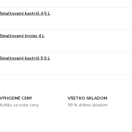
Smaltovaný kastról 4,5 L
Smaltovaný hrniec 4 L
Smaltovaný kastról 5,5 L
VÝHODNÉ CENY
VŠETKO SKLADOM
Kotlíky za nízke ceny
99 % držíme skladom