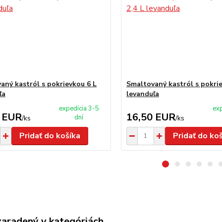
aný kastról s pokrievkou 6 L
Smaltovaný kastról s pokrie
ľa
levanduľa
expedícia 3-5
exp
 EUR
16,50 EUR
dní
/
ks
/
ks
Pridať do košíka
Pridať do ko
zaradený v kategóriách