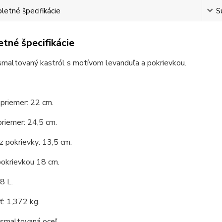
etné špecifikácie
S
tné špecifikácie
smaltovaný kastról s motívom levanduľa a pokrievkou.
priemer: 22 cm.
priemer: 24,5 cm.
 pokrievky: 13,5 cm.
pokrievkou 18 cm.
8 L.
: 1,372 kg.
 smaltovaná oceľ.