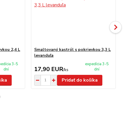
vkou 2,4 L
Smaltovaný kastról s pokrievkou 3,3 L
Sm
levanduľa
le
edícia 3-5
expedícia 3-5
17,90 EUR
1
dní
dní
/
ks
šíka
Pridať do košíka