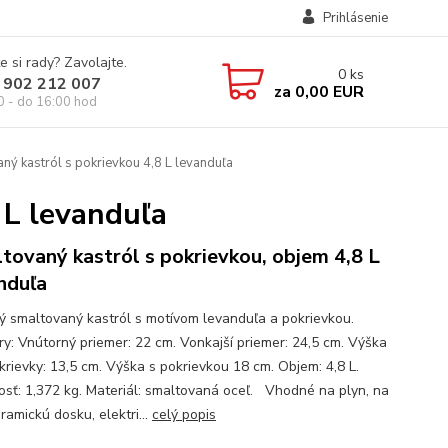
Prihlásenie
e si rady? Zavolajte.
0
ks
 902 212 007
za
0,00 EUR
0 - do 16:00 hod
ný kastról s pokrievkou 4,8 L levanduľa
 L levanduľa
tovaný kastról s pokrievkou, objem 4,8 L
nduľa
ný smaltovaný kastról s motívom levanduľa a pokrievkou.
y: Vnútorný priemer: 22 cm. Vonkajší priemer: 24,5 cm. Výška
krievky: 13,5 cm. Výška s pokrievkou 18 cm. Objem: 4,8 L.
sť: 1,372 kg. Materiál: smaltovaná oceľ. Vhodné na plyn, na
ramickú dosku, elektri...
celý popis