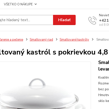
VŠETKO O NÁKUPE
Neviet
Hľadať
+421
od 8:0
arenie a pečenie
Smaltovaný riad
Smaltované kastróly
Smaltova
tovaný kastról s pokrievkou 4,8
Smal
leva
Kvalit
Rozmer
bez po
Hmotno
sklo ke