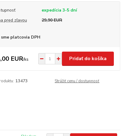
tupnosť
expedícia 3-5 dní
a pred zľavou
29,90 EUR
 sme platcovia DPH
,00 EUR
Pridať do košíka
/
ks
roduktu:
13473
Strážiť cenu / dostupnosť