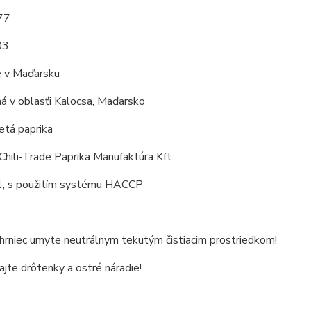
,77
03
 v Maďarsku
á v oblasťi Kalocsa, Maďarsko
tá paprika
Chili-Trade Paprika Manufaktúra Kft.
, s použitím systému HACCP
 hrniec umyte neutrálnym tekutým čistiacim prostriedkom!
jte drôtenky a ostré náradie!