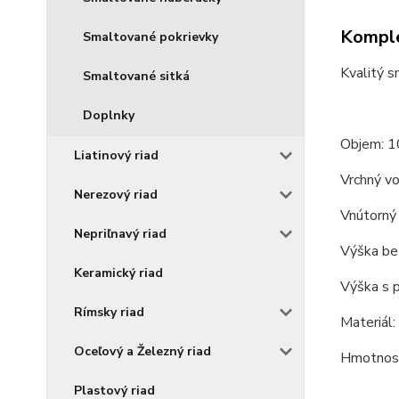
Komple
Smaltované pokrievky
Kvalitý s
Smaltované sitká
Doplnky
Objem: 10
Liatinový riad
Vrchný vo
Nerezový riad
Vnútorný 
Nepriľnavý riad
Výška bez
Keramický riad
Výška s p
Rímsky riad
Materiál:
Oceľový a Železný riad
Hmotnosť
Plastový riad