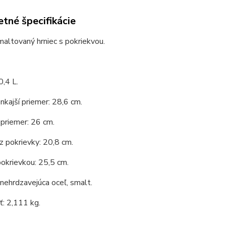
tné špecifikácie
maltovaný hrniec s pokriekvou.
,4 L.
nkajší priemer: 28,6 cm.
priemer: 26 cm.
 pokrievky: 20,8 cm.
okrievkou: 25,5 cm.
 nehrdzavejúca oceľ, smalt.
: 2,111 kg.