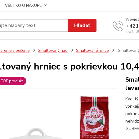
VŠETKO O NÁKUPE
Neviet
Hľadať
+421
od 8:0
arenie a pečenie
Smaltovaný riad
Smaltované hrnce
Smaltovaný 
tovaný hrniec s pokrievkou 10,4
Smal
TOP produkt
leva
Kvalit
vonkaj
pokriev
nehrdz
GURMÁN