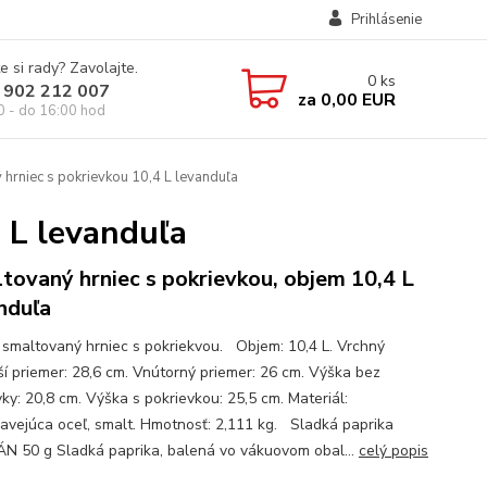
Prihlásenie
e si rady? Zavolajte.
0
ks
 902 212 007
za
0,00 EUR
0 - do 16:00 hod
hrniec s pokrievkou 10,4 L levanduľa
 L levanduľa
tovaný hrniec s pokrievkou, objem 10,4 L
nduľa
ý smaltovaný hrniec s pokriekvou. Objem: 10,4 L. Vrchný
ší priemer: 28,6 cm. Vnútorný priemer: 26 cm. Výška bez
ky: 20,8 cm. Výška s pokrievkou: 25,5 cm. Materiál:
avejúca oceľ, smalt. Hmotnosť: 2,111 kg. Sladká paprika
 50 g Sladká paprika, balená vo vákuovom obal...
celý popis