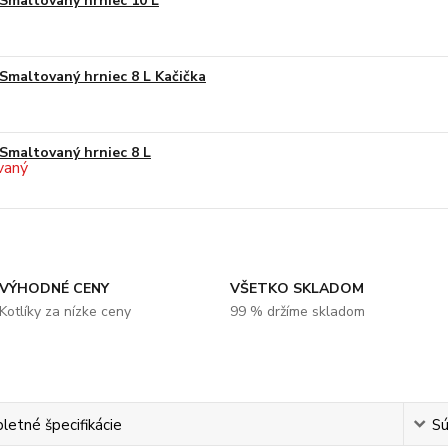
Smaltovaný hrniec 10 L
Smaltovaný hrniec 8 L Kačička
Smaltovaný hrniec 8 L
VÝHODNÉ CENY
VŠETKO SKLADOM
Kotlíky za nízke ceny
99 % držíme skladom
etné špecifikácie
Sú