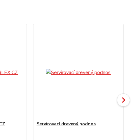
Ak
 CZ
Servírovací drevený podnos
Se
ks