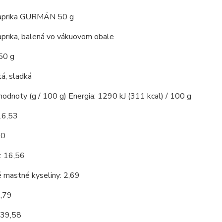
paprika GURMÁN 50 g
aprika, balená vo vákuovom obale
50 g
á, sladká
hodnoty (g / 100 g) Energia: 1290 kJ (311 kcal) / 100 g
16,53
10
: 16,56
 mastné kyseliny: 2,69
3,79
 39,58