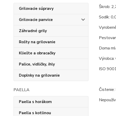
Škrob: 2
Grilovacie súpravy
Sodík: 0,
Grilovacie panvice
Vyrobené
Záhradné grily
Pestovan
Rošty na grilovanie
Doma mle
Kliešte a obracačky
Výrobca: 
Palice, vidličky, ihly
ISO 9001
Doplnky na grilovanie
Čistenie:
PAELLA
Nepoužíva
Paella s horákom
Paella s kotlinou