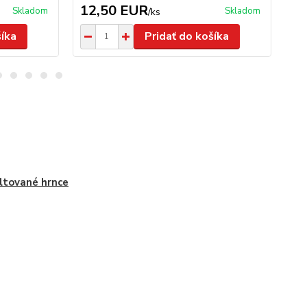
12,50 EUR
5
Skladom
Skladom
/
ks
šíka
Pridať do košíka
tované hrnce