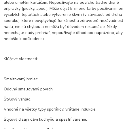
alebo umelým kartáčom. Nepoužívajte na povrchu žiadne drsné
prípravky (piesky, apod.). Môže dôjsť k zmene farby používaním pri
vysokých teplotách alebo vytvorenie škvŕn (v závislosti od druhu
sporáku), ktoré neovplyvňujú funkčnosť a zdravotnú nezávadnosť
riadu, nie sú chybou a nemôžu byť dôvodom reklamácie. Nikdy
nenechajte riady prehriať, nepoužívajte dlhodobo naprázdno, aby
nedošlo k poškodeniu.
Kľúčové vlastnosti:
Smaltovaný hrniec
Odolný smaltovaný povrch.
Štýlový vzhľad.
Vhodné na všetky typy sporákov, vrátane indukcie.
Štýlový dizajn oživí kuchyňu a spestrí varenie.