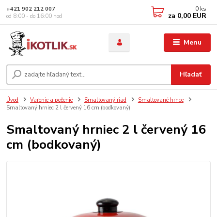
0
ks
+421 902 212 007
za
0,00 EUR
od 8:00 - do 16:00 hod
Menu
Hľadať
Úvod
Varenie a pečenie
Smaltovaný riad
Smaltované hrnce
Smaltovaný hrniec 2 l červený 16 cm (bodkovaný)
Smaltovaný hrniec 2 l červený 16
cm (bodkovaný)