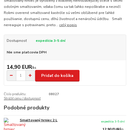
Smaltovaný hrniec je vyrobený z kvalitnej nehrdzavejúcej ocele s veľmi
odolným smaltovaním, vďaka čomu sa tak ľahko nepoškrabe a nezničí.
Rokmi overené smaltované kastróle sú veľmi obľúbené pre ľahké
používanie, dostupnú cenu, dlhú životnosť a nenáročnú údržbu. Smalt
nereaguje s potravinami, preto...
celý popis
Dostupnosť
expedícia 3-5 dní
Nie sme platcovia DPH
14,90 EUR
/
ks
Pridať do košíka
Číslo produktu:
08027
Strážiť cenu / dostupnosť
Podobné produkty
Smaltovaný hrniec 2 L
expedícia 3-5 dní
12,90 EUR
/
ks