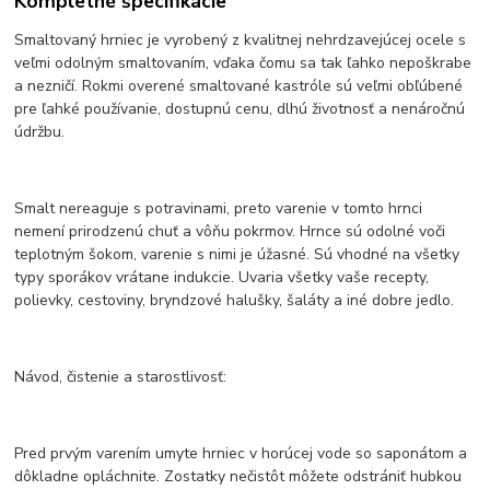
Kompletné špecifikácie
Smaltovaný hrniec je vyrobený z kvalitnej nehrdzavejúcej ocele s
veľmi odolným smaltovaním, vďaka čomu sa tak ľahko nepoškrabe
a nezničí. Rokmi overené smaltované kastróle sú veľmi obľúbené
pre ľahké používanie, dostupnú cenu, dlhú životnosť a nenáročnú
údržbu.
Smalt nereaguje s potravinami, preto varenie v tomto hrnci
nemení prirodzenú chuť a vôňu pokrmov. Hrnce sú odolné voči
teplotným šokom, varenie s nimi je úžasné. Sú vhodné na všetky
typy sporákov vrátane indukcie. Uvaria všetky vaše recepty,
polievky, cestoviny, bryndzové halušky, šaláty a iné dobre jedlo.
Návod, čistenie a starostlivosť:
Pred prvým varením umyte hrniec v horúcej vode so saponátom a
dôkladne opláchnite. Zostatky nečistôt môžete odstrániť hubkou