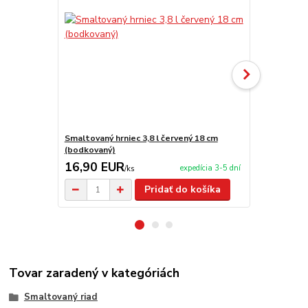
Smaltovaný hrniec 3,8 l červený 18 cm
Smaltovaný h
(bodkovaný)
(bodkovaný)
16,90 EUR
17,90 E
expedícia 3-5 dní
/
ks
Pridať do košíka
Tovar zaradený v kategóriách
Smaltovaný riad