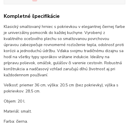
Kompletné špecifikácie
Klasický smaltovaný hrniec s pokrievkou v elegantnej čiernej farbe
je univerzálny pomocník do každej kuchyne. Vyrobený z
kvalitného oceľového plechu so smaltovanou povrchovou
úpravou zabezpečuje rovnomerné rozloženie tepla, odolnosť proti
korózii a jednoduchú údržbu. Vďaka svojmu tradičnému dizajnu sa
hodí na všetky typy sporákov vrátane indukcie. Ideálny na
prípravu polievok, omáčok, gulášov či varenie cestovín. Robustná
konštrukcia a nadčasový vzhľad zaručujú dlhú životnosť aj pri
každodennom používaní.
Veľkosť: priemer 36 cm, výška: 20,5 cm (bez pokrievky), výška s
pokrievkov: 28,5 cm.
Objem: 20 l.
Materiál: smalt.
Farba: čierna.