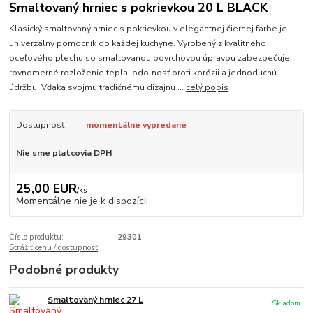
Smaltovaný hrniec s pokrievkou 20 L BLACK
Klasický smaltovaný hrniec s pokrievkou v elegantnej čiernej farbe je
univerzálny pomocník do každej kuchyne. Vyrobený z kvalitného
oceľového plechu so smaltovanou povrchovou úpravou zabezpečuje
rovnomerné rozloženie tepla, odolnosť proti korózii a jednoduchú
údržbu. Vďaka svojmu tradičnému dizajnu ...
celý popis
Dostupnosť
momentálne vypredané
Nie sme platcovia DPH
25,00 EUR
/
ks
Momentálne nie je k dispozícii
Číslo produktu:
29301
Strážiť cenu / dostupnosť
Podobné produkty
Smaltovaný hrniec 27 L
Skladom