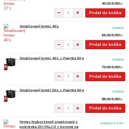
40,00 EUR
/
ks
Pridať do košíka
Smaltovaný hrniec 40 L
Skladom
69,00 EUR
/
ks
Pridať do košíka
Smaltovaný hrniec 40 L + Paprika 50 g
Skladom
70,00 EUR
/
ks
Pridať do košíka
Smaltovaný hrniec 50 L + Paprika 50 g
Skladom
89,00 EUR
/
ks
Pridať do košíka
Hrniec hrubostenný smaltovaný +
expedícia 3-5 dní
pokrievka 20 l FALCO + korenie na