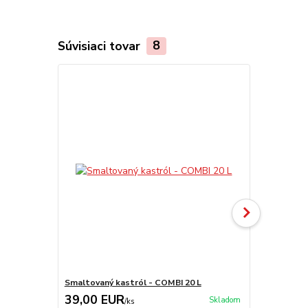
Súvisiaci tovar
8
Smaltovaný kastról - COMBI 20 L
Smaltovaný č
39,00 EUR
30,00 E
Skladom
/
ks