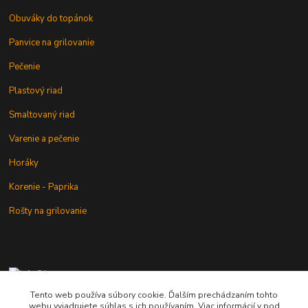
Obuváky do topánok
Panvice na grilovanie
Pečenie
Plastový riad
Smaltovaný riad
Varenie a pečenie
Horáky
Korenie - Paprika
Rošty na grilovanie
+421 902 212 007
od 8:00 - do 16:00 hod
Tento web používa súbory cookie. Ďalším prechádzaním tohto
webu vyjadrujete súhlas s ich používaním. Viac informácií v pod