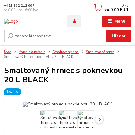
0
ks
+421 902 212 007
za
0,00 EUR
od 8:00 - do 16:00 hod
Menu
Hľadať
Úvod
Varenie a pečenie
Smaltovaný riad
Smaltované hrnce
Smaltovaný hrniec s pokrievkou 20 L BLACK
Smaltovaný hrniec s pokrievkou
20 L BLACK
Novinka