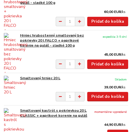
guláš - sladké 100 g
60,00 EUR
/
ks
Pridať do košíka
Hrniec hrubostenný smaltovaný bez
expedícia 3-5 dní
pokrievky 20 l FALCO + paprikové
korenie na guláš - sladké 100 g
45,00 EUR
/
ks
Pridať do košíka
Smaltovaný hrniec 20 L
Skladom
39,00 EUR
/
ks
Pridať do košíka
Smaltovaný kastról s pokrievkou 20 L
momentálne vypredané
CLASSIC + paprikové korenie na guláš
44,90 EUR
/
ks