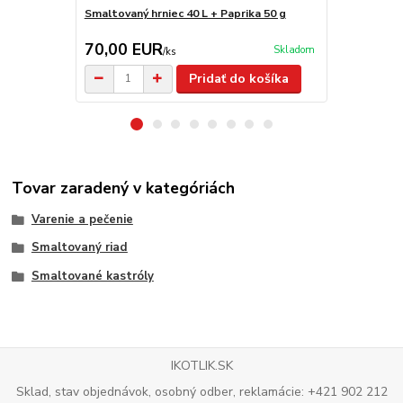
Smaltovaný hrniec 40 L + Paprika 50 g
Smaltovaný h
70,00 EUR
89,00 E
Skladom
/
ks
Pridať do košíka
Tovar zaradený v kategóriách
Varenie a pečenie
Smaltovaný riad
Smaltované kastróly
IKOTLIK.SK
Sklad, stav objednávok, osobný odber, reklamácie: +421 902 212