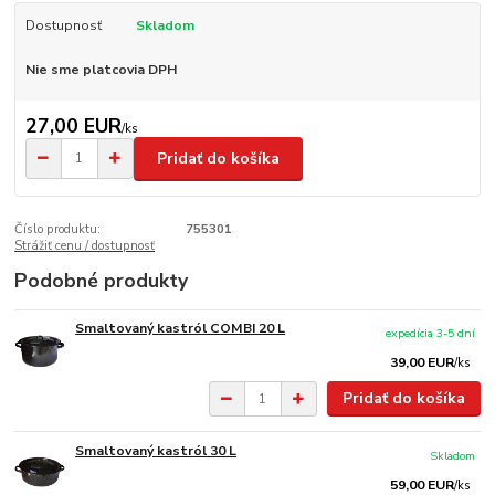
Dostupnosť
Skladom
Nie sme platcovia DPH
27,00 EUR
/
ks
Pridať do košíka
Číslo produktu:
755301
Strážiť cenu / dostupnosť
Podobné produkty
Smaltovaný kastról COMBI 20 L
expedícia 3-5 dní
39,00 EUR
/
ks
Pridať do košíka
Smaltovaný kastról 30 L
Skladom
59,00 EUR
/
ks