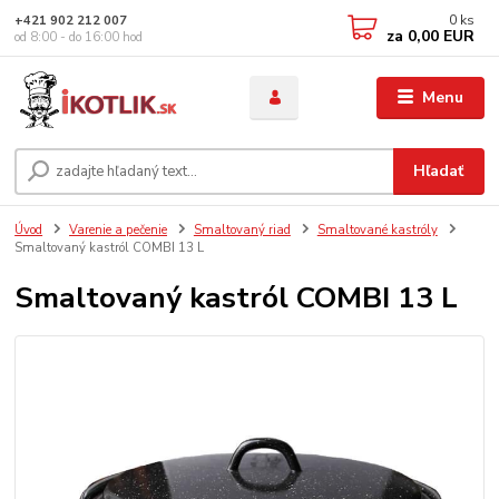
0
ks
+421 902 212 007
za
0,00 EUR
od 8:00 - do 16:00 hod
Menu
Hľadať
Úvod
Varenie a pečenie
Smaltovaný riad
Smaltované kastróly
Smaltovaný kastról COMBI 13 L
Smaltovaný kastról COMBI 13 L