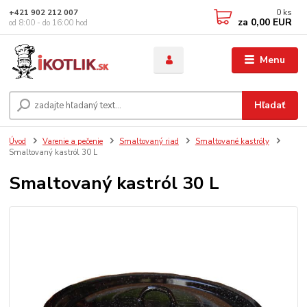
0
ks
+421 902 212 007
za
0,00 EUR
od 8:00 - do 16:00 hod
Menu
Hľadať
Úvod
Varenie a pečenie
Smaltovaný riad
Smaltované kastróly
Smaltovaný kastról 30 L
Smaltovaný kastról 30 L