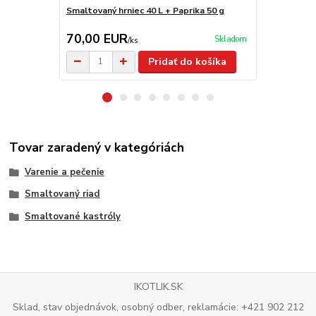
Smaltovaný hrniec 40 L + Paprika 50 g
Smaltovaný 
70,00 EUR
27,00 E
Skladom
/
ks
Pridať do košíka
Tovar zaradený v kategóriách
Varenie a pečenie
Smaltovaný riad
Smaltované kastróly
IKOTLIK.SK
Sklad, stav objednávok, osobný odber, reklamácie: +421 902 212