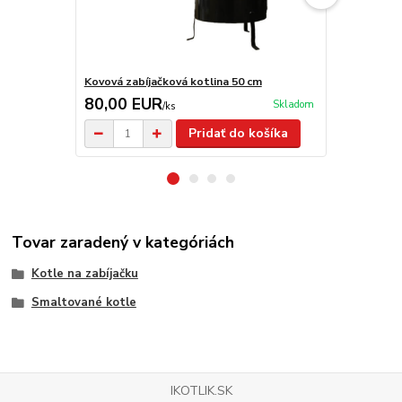
Kovová zabíjačková kotlina 50 cm
Nerezová za
80,00 EUR
290,00 
Skladom
/
ks
Pridať do košíka
Tovar zaradený v kategóriách
Kotle na zabíjačku
Smaltované kotle
IKOTLIK.SK