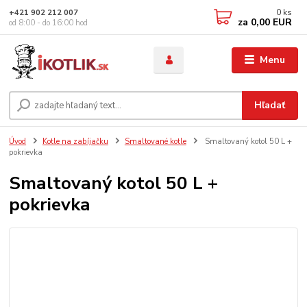
0
ks
+421 902 212 007
za
0,00 EUR
od 8:00 - do 16:00 hod
Menu
Hľadať
Úvod
Kotle na zabíjačku
Smaltované kotle
Smaltovaný kotol 50 L +
pokrievka
Smaltovaný kotol 50 L +
pokrievka