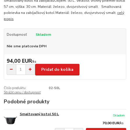
Smaltovaný kotol na zabíjačkuObjem: 50 L. Veľkosť: vrchny priemer kotla:
57 cm, výška: 30 cm. Materiál: železo, dvojvrstvový smalt. Smaltovaná
pokrievka na zabíjačkový kotol Materiál: železo, dvojvrstvový smalt.
celý
popis
Dostupnosť
Skladom
Nie sme platcovia DPH
94,00 EUR
/
ks
Pridať do košíka
Číslo produktu:
02-50L
Strážiť cenu / dostupnosť
Podobné produkty
Smaltovaný kotol 50 L
Skladom
70,00 EUR
/
ks