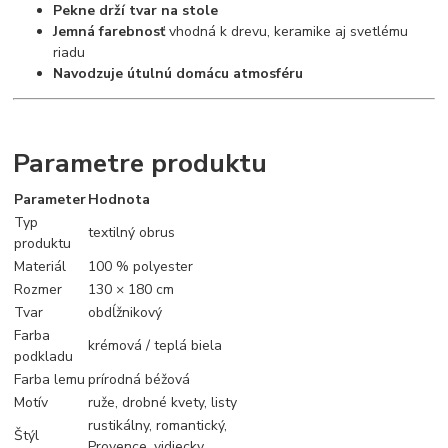
Pekne drží tvar na stole
Jemná farebnosť
vhodná k drevu, keramike aj svetlému
riadu
Navodzuje útulnú domácu atmosféru
Parametre produktu
Parameter
Hodnota
Typ
textilný obrus
produktu
Materiál
100 % polyester
Rozmer
130 × 180 cm
Tvar
obdĺžnikový
Farba
krémová / teplá biela
podkladu
Farba lemu
prírodná béžová
Motív
ruže, drobné kvety, listy
rustikálny, romantický,
Štýl
Provence, vidiecky