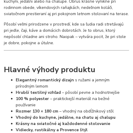
kuchyni, jedálni alebo na chalupe. Obrus krásne vynikne pri
rodinnom obede, víkendových raňajkách, nedeľnom koláči,
sviatočnom prestieraní aj pri pokojnom letnom stolovaní na terase.
Pôsobí veľmi prirodzene v prostredí, kde sa ľudia radi stretávajú
pri jedle, čaji, káve a domácich dobrotách. Je to obrus, ktorý
nepôsobí chladne ani stroho. Naopak – vytvára pocit, že pri stole
je dobre, pokojne a útulne.
Hlavné výhody produktu
Elegantný romantický dizajn
s ružami a jemným
prírodným lemom
Hrubší textilný vzhľad
– pôsobí pevne a hodnotnejšie
100 % polyester
– praktickejší materiál na bežné
používanie
Rozmer 130 × 180 cm
– vhodný na obdĺžnikový stôl
Vhodný do kuchyne, jedálne, na chatu aj chalupu
Krásny na sviatočné aj každodenné stolovanie
Vidiecky, rustikálny a Provence štýl