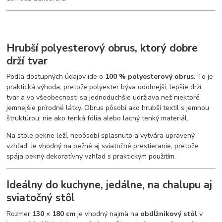
Hrubší polyesterový obrus, ktorý dobre
drží tvar
Podľa dostupných údajov ide o
100 % polyesterový obrus
. To je
praktická výhoda, pretože polyester býva odolnejší, lepšie drží
tvar a vo všeobecnosti sa jednoduchšie udržiava než niektoré
jemnejšie prírodné látky. Obrus pôsobí ako hrubší textil s jemnou
štruktúrou, nie ako tenká fólia alebo lacný tenký materiál.
Na stole pekne leží, nepôsobí splasnuto a vytvára upravený
vzhľad. Je vhodný na bežné aj sviatočné prestieranie, pretože
spája pekný dekoratívny vzhľad s praktickým použitím.
Ideálny do kuchyne, jedálne, na chalupu aj
sviatočný stôl
Rozmer
130 × 180 cm
je vhodný najmä na
obdĺžnikový stôl
v