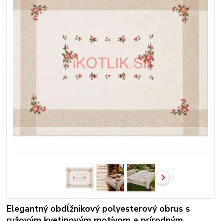
Elegantný obdĺžnikový polyesterový obrus s
ružovým kvetinovým motívom a prírodným