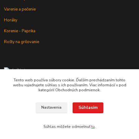
Varenie a pečenie
Horáky
Korenie - Paprika
Rošty na grilovanie
+421 902 212 007
od 8:00 - do 16:00 hod
Tento web používa súbory cookie. Ďalším prechádzaním tohto
webu vyjadrujete súhlas s ich používaním. Viac informácií v pod
info@kotlik.sk
kategórií Obchodných podmienok.
Súhlasím
Nastavenia
Copyright © 2017-2027 MACSHOP.SK, všetky práva vyhradené..
Súhlas môžete odmietnuť
tu
.
Vytvorené na
Eshop-rychlo.sk