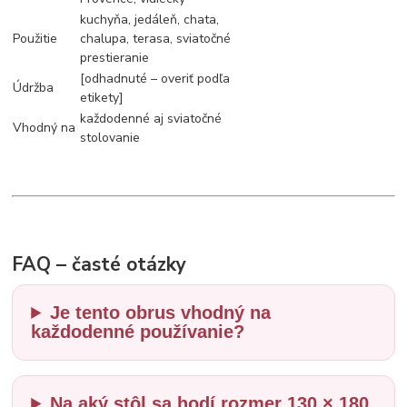
kuchyňa, jedáleň, chata,
Použitie
chalupa, terasa, sviatočné
prestieranie
[odhadnuté – overiť podľa
Údržba
etikety]
každodenné aj sviatočné
Vhodný na
stolovanie
FAQ – časté otázky
Je tento obrus vhodný na
každodenné používanie?
Na aký stôl sa hodí rozmer 130 × 180