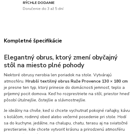
RÝCHLE DODANIE
Doručenie do 3 až 5 dní
Kompletné špecifikácie
Elegantný obrus, ktorý zmení obyčajný
stôl na miesto plné pohody
Niektoré obrusy nerobia len poriadok na stole. Vytvárajú
atmosféru.
Hrubší textilný obrus Ruže Provence 130 × 180 cm
je presne ten typ, ktorý prinesie do domácnosti jemnosť, teplo a
príjemný pocit domova. Keď ho rozprestriete na stôl, priestor hneď
pôsobí útulnejšie, čistejšie a slávnostnejšie.
Je ideálny na chvíle, keď si chcete vychutnať pokojné raňajky, kávu
s koláčom, rodinný obed alebo večerné posedenie pri stole. Hodí
sa do kuchyne, jedálne, na chalupu, chatu, terasu aj na sviatočné
prestieranie, kde chcete vytvoriť krásnu a prirodzenú atmosféru