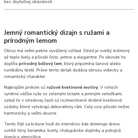
bez zbytočnej okázalosti.
Jemný romantický dizajn s ružami a
prírodným lemom
Obrus má veľmi pekne vyvážený vzhľad. Stred je svetlý, krémový
až teplo biely a pôsobí čisto, jemne a elegantne. Po obvode ho
dopĺňa
prírodný béžový lem
, ktorý pripomína ľanový alebo
rustikálny textil. Práve tento detail dodáva obrusu vidiecky a
romantický charakter.
Najkrajším prvkom sú
ružové kvetinové motívy
. V rohoch
vyniknú väčšie ruže so zelenými listami a jemnými vetvičkami,
zatiaľ čo v stredovej časti sú rozmiestnené drobné kvetinové
ozdoby, ktoré vytvárajú dekoratívny rám. Celý vzor pôsobí nežne,
harmonicky a veľmi vkusne.
Tento štýl sa krásne hodí do interiérov, kde dominuje drevo,
svetlé tóny, keramika, kvety, chalupárske doplnky a pokojná
domáca atmosféra.