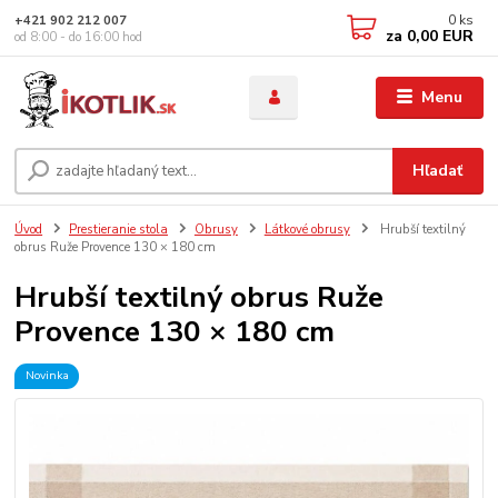
0
ks
+421 902 212 007
za
0,00 EUR
od 8:00 - do 16:00 hod
Menu
Hľadať
Úvod
Prestieranie stola
Obrusy
Látkové obrusy
Hrubší textilný
obrus Ruže Provence 130 × 180 cm
Hrubší textilný obrus Ruže
Provence 130 × 180 cm
Novinka