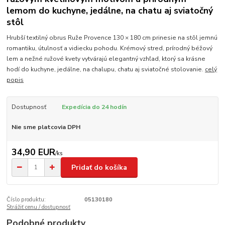
lemom do kuchyne, jedálne, na chatu aj sviatočný
stôl
Hrubší textilný obrus Ruže Provence 130 × 180 cm prinesie na stôl jemnú
romantiku, útulnosť a vidiecku pohodu. Krémový stred, prírodný béžový
lem a nežné ružové kvety vytvárajú elegantný vzhľad, ktorý sa krásne
hodí do kuchyne, jedálne, na chalupu, chatu aj sviatočné stolovanie.
celý
popis
Dostupnosť
Expedícia do 24 hodín
Nie sme platcovia DPH
34,90 EUR
/
ks
Pridať do košíka
Číslo produktu:
05130180
Strážiť cenu / dostupnosť
Podobné produkty