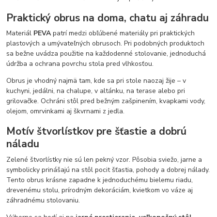
Praktický obrus na doma, chatu aj záhradu
Materiál
PEVA
patrí medzi obľúbené materiály pri praktických
plastových a umývateľných obrusoch. Pri podobných produktoch
sa bežne uvádza použitie na každodenné stolovanie, jednoduchá
údržba a ochrana povrchu stola pred vlhkosťou.
Obrus je vhodný najmä tam, kde sa pri stole naozaj žije – v
kuchyni, jedálni, na chalupe, v altánku, na terase alebo pri
grilovačke. Ochráni stôl pred bežným zašpinením, kvapkami vody,
olejom, omrvinkami aj škvrnami z jedla.
Motív štvorlístkov pre šťastie a dobrú
náladu
Zelené štvorlístky nie sú len pekný vzor. Pôsobia sviežo, jarne a
symbolicky prinášajú na stôl pocit šťastia, pohody a dobrej nálady.
Tento obrus krásne zapadne k jednoduchému bielemu riadu,
drevenému stolu, prírodným dekoráciám, kvietkom vo váze aj
záhradnému stolovaniu.