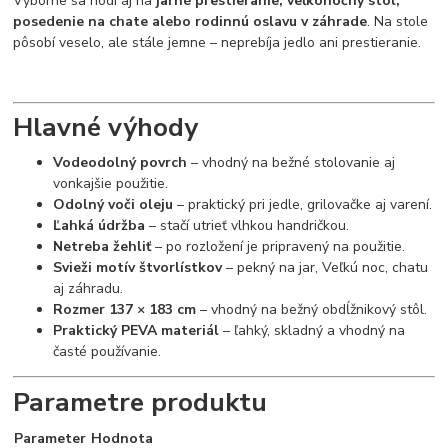
Výborne sa hodí aj na
jarné prestieranie, veľkonočný stôl,
posedenie na chate alebo rodinnú oslavu v záhrade
. Na stole
pôsobí veselo, ale stále jemne – neprebíja jedlo ani prestieranie.
Hlavné výhody
Vodeodolný povrch
– vhodný na bežné stolovanie aj
vonkajšie použitie.
Odolný voči oleju
– praktický pri jedle, grilovačke aj varení.
Ľahká údržba
– stačí utrieť vlhkou handričkou.
Netreba žehliť
– po rozložení je pripravený na použitie.
Svieži motív štvorlístkov
– pekný na jar, Veľkú noc, chatu
aj záhradu.
Rozmer 137 × 183 cm
– vhodný na bežný obdĺžnikový stôl.
Praktický PEVA materiál
– ľahký, skladný a vhodný na
časté používanie.
Parametre produktu
Parameter
Hodnota