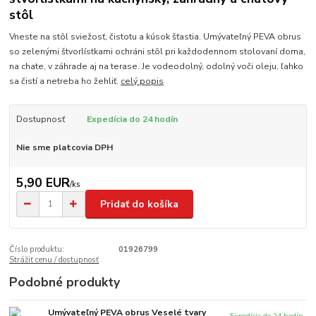
stôl
Vneste na stôl sviežosť, čistotu a kúsok šťastia. Umývateľný PEVA obrus
so zelenými štvorlístkami ochráni stôl pri každodennom stolovaní doma,
na chate, v záhrade aj na terase. Je vodeodolný, odolný voči oleju, ľahko
sa čistí a netreba ho žehliť.
celý popis
Dostupnosť
Expedícia do 24 hodín
Nie sme platcovia DPH
5,90 EUR
/
ks
Pridať do košíka
Číslo produktu:
01926799
Strážiť cenu / dostupnosť
Podobné produkty
Umývateľný PEVA obrus Veselé tvary
Expedícia do 24 hodín