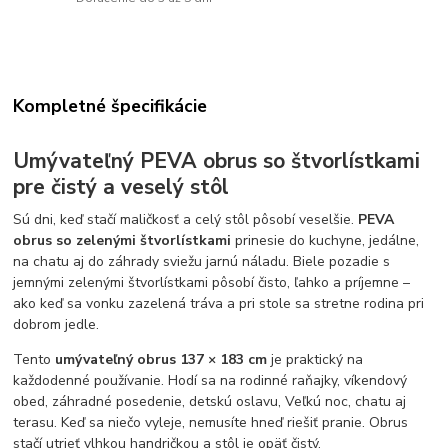
Kompletné špecifikácie
Umývateľný PEVA obrus so štvorlístkami
pre čistý a veselý stôl
Sú dni, keď stačí maličkosť a celý stôl pôsobí veselšie.
PEVA
obrus so zelenými štvorlístkami
prinesie do kuchyne, jedálne,
na chatu aj do záhrady sviežu jarnú náladu. Biele pozadie s
jemnými zelenými štvorlístkami pôsobí čisto, ľahko a príjemne –
ako keď sa vonku zazelená tráva a pri stole sa stretne rodina pri
dobrom jedle.
Tento
umývateľný obrus 137 × 183 cm
je praktický na
každodenné používanie. Hodí sa na rodinné raňajky, víkendový
obed, záhradné posedenie, detskú oslavu, Veľkú noc, chatu aj
terasu. Keď sa niečo vyleje, nemusíte hneď riešiť pranie. Obrus
stačí utrieť vlhkou handričkou a stôl je opäť čistý.