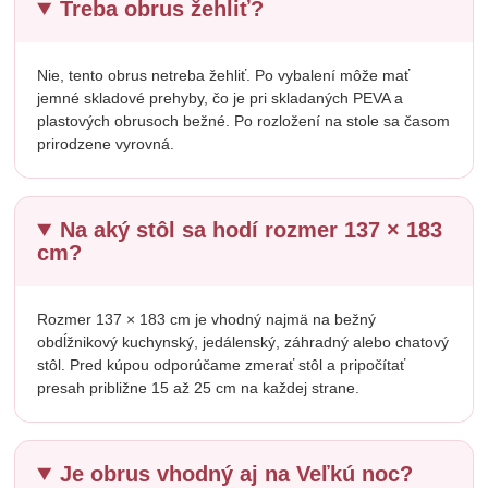
Treba obrus žehliť?
Nie, tento obrus netreba žehliť. Po vybalení môže mať
jemné skladové prehyby, čo je pri skladaných PEVA a
plastových obrusoch bežné. Po rozložení na stole sa časom
prirodzene vyrovná.
Na aký stôl sa hodí rozmer 137 × 183
cm?
Rozmer 137 × 183 cm je vhodný najmä na bežný
obdĺžnikový kuchynský, jedálenský, záhradný alebo chatový
stôl. Pred kúpou odporúčame zmerať stôl a pripočítať
presah približne 15 až 25 cm na každej strane.
Je obrus vhodný aj na Veľkú noc?