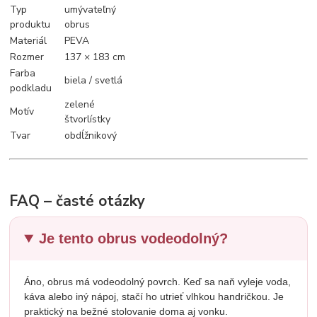
Typ
umývateľný
produktu
obrus
Materiál
PEVA
Rozmer
137 × 183 cm
Farba
biela / svetlá
podkladu
zelené
Motív
štvorlístky
Tvar
obdĺžnikový
FAQ – časté otázky
Je tento obrus vodeodolný?
Áno, obrus má vodeodolný povrch. Keď sa naň vyleje voda,
káva alebo iný nápoj, stačí ho utrieť vlhkou handričkou. Je
praktický na bežné stolovanie doma aj vonku.