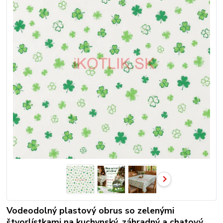
Vodeodolný plastový obrus so zelenými
štvorlístkami na kuchynský, záhradný a chatový