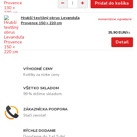
Pridať do košíka
Hrubší textilný obrus Levanduľa
momentálne vypredané
Provence 150 × 220 cm
35,90 EUR
/
ks
Detail
VÝHODNÉ CENY
Kotlíky za nízke ceny
VŠETKO SKLADOM
99 % držíme skladom
ZÁKAZNÍCKA PODPORA
Stačí zavolať
RÝCHLE DODANIE
Doručenie do 3 až 5 dní