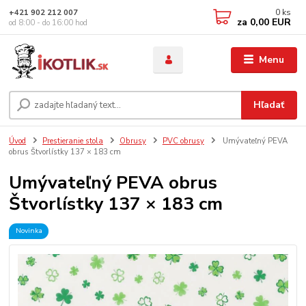
0
ks
+421 902 212 007
za
0,00 EUR
od 8:00 - do 16:00 hod
Menu
Hľadať
Úvod
Prestieranie stola
Obrusy
PVC obrusy
Umývateľný PEVA
obrus Štvorlístky 137 × 183 cm
Umývateľný PEVA obrus
Štvorlístky 137 × 183 cm
Novinka