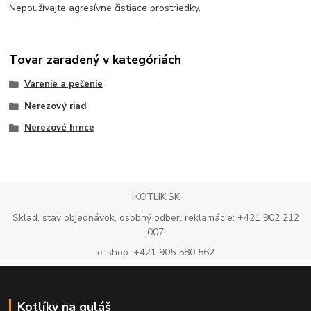
Nepoužívajte agresívne čistiace prostriedky.
Tovar zaradený v kategóriách
Varenie a pečenie
Nerezový riad
Nerezové hrnce
IKOTLIK.SK
Sklad, stav objednávok, osobný odber, reklamácie: +421 902 212
007
e-shop: +421 905 580 562
Kotlíky na guláš