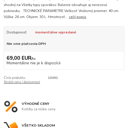
vhodný na Všetky typy sporákov. Balenie obsahuje aj nerezovú
pokrievku. TECHNICKÉ PARAMETRE Veľkosť: Vnútorný priemer: 40 cm.
Výška: 26 cm. Objem: 30 L. Hmotnosť:...
celý popis
Dostupnosť
momentálne vypredané
Nie sme platcovia DPH
69,00 EUR
/
ks
Momentálne nie je k dispozícii
Číslo produktu:
10491
Strážiť cenu / dostupnosť
VÝHODNÉ CENY
Kotlíky za nízke ceny
VŠETKO SKLADOM