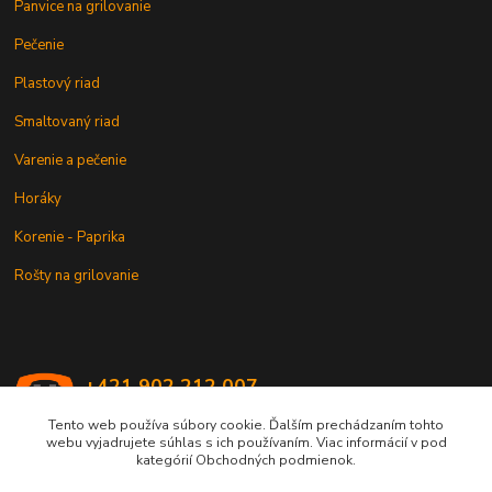
Panvice na grilovanie
Pečenie
Plastový riad
Smaltovaný riad
Varenie a pečenie
Horáky
Korenie - Paprika
Rošty na grilovanie
+421 902 212 007
od 8:00 - do 16:00 hod
Tento web používa súbory cookie. Ďalším prechádzaním tohto
webu vyjadrujete súhlas s ich používaním. Viac informácií v pod
info@kotlik.sk
kategórií Obchodných podmienok.