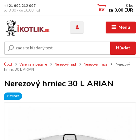
0
ks
+421 902 212 007
za
0,00 EUR
od 8:00 - do 16:00 hod
Menu
Hľadať
Úvod
Varenie a pečenie
Nerezový riad
Nerezové hrnce
Nerezový
hrniec 30 L ARIAN
Nerezový hrniec 30 L ARIAN
Novinka