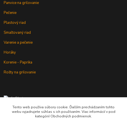
Panvice na grilovanie
Pečenie
Plastový riad
Smaltovaný riad
Varenie a pečenie
Horáky
Korenie - Paprika
Rošty na grilovanie
+421 902 212 007
od 8:00 - do 16:00 hod
Tento web používa súbory cookie. Ďalším prechádzaním tohto
webu vyjadrujete súhlas s ich používaním. Viac informácií v pod
info@kotlik.sk
kategórií Obchodných podmienok.