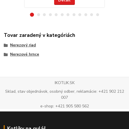
Detail
Tovar zaradený v kategóriách
Nerezový riad
Nerezové hrnce
IKOTLIK.SK
Sklad, stav objednávok, osobný odber, reklamácie: +421 902 212
007
e-shop: +421 905 580 562
Kotlíky na guláš