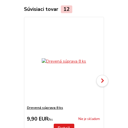
Súvisiaci tovar
12
Drevená súprava 8 ks
Antikorová 
9,90 EUR
9,50 EU
Nie je skladom
/
ks