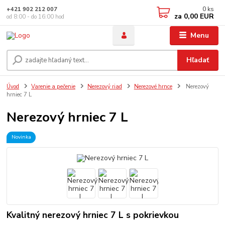
0
ks
+421 902 212 007
za
0,00 EUR
od 8:00 - do 16:00 hod
Menu
Hľadať
Úvod
Varenie a pečenie
Nerezový riad
Nerezové hrnce
Nerezový
hrniec 7 L
Nerezový hrniec 7 L
Novinka
Kvalitný nerezový hrniec 7 L s pokrievkou