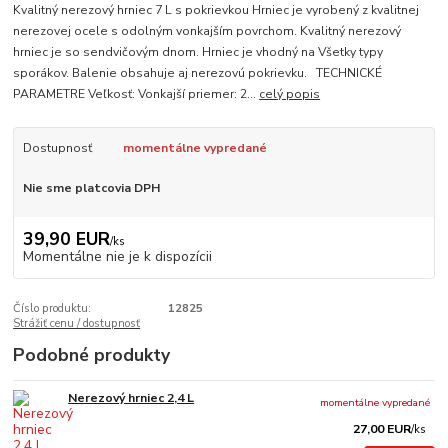
Kvalitný nerezový hrniec 7 L s pokrievkou Hrniec je vyrobený z kvalitnej
nerezovej ocele s odolným vonkajším povrchom. Kvalitný nerezový
hrniec je so sendvičovým dnom. Hrniec je vhodný na Všetky typy
sporákov. Balenie obsahuje aj nerezovú pokrievku. TECHNICKÉ
PARAMETRE Veľkosť: Vonkajší priemer: 2...
celý popis
Dostupnosť
momentálne vypredané
Nie sme platcovia DPH
39,90 EUR
/
ks
Momentálne nie je k dispozícii
Číslo produktu:
12825
Strážiť cenu / dostupnosť
Podobné produkty
Nerezový hrniec 2,4 L
momentálne vypredané
27,00 EUR
/
ks