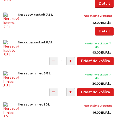
Detail
Nerezový kastról 7,5 L
momentálne vypredané
42,00 EUR
/
ks
Detail
Nerezový kastról 8,5 L
v externom sklade (7
dní)
43,00 EUR
/
ks
Pridať do košíka
Nerezový hrniec 3,5 L
v externom sklade (7
dní)
30,00 EUR
/
ks
Pridať do košíka
Nerezový hrniec 10 L
momentálne vypredané
46,00 EUR
/
ks