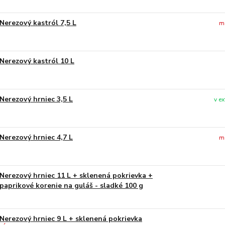
Nerezový kastról 7,5 L
m
Nerezový kastról 10 L
Nerezový hrniec 3,5 L
v e
Nerezový hrniec 4,7 L
m
Nerezový hrniec 11 L + sklenená pokrievka +
paprikové korenie na guláš - sladké 100 g
Nerezový hrniec 9 L + sklenená pokrievka