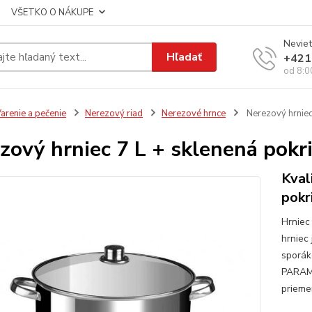
VŠETKO O NÁKUPE
Neviet
Hľadať
+421
od 8:0
arenie a pečenie
Nerezový riad
Nerezové hrnce
Nerezový hrniec
zový hrniec 7 L + sklenená pokr
Kval
pokr
Hrniec
hrniec
sporák
PARAME
prieme