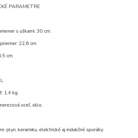
CKÉ PARAMETRE
priemer s uškami: 30 cm.
priemer: 22,8 cm.
,5 cm.
L.
: 1,4 kg.
 nerezová oceľ, sklo.
e: plyn, keramiku, elektrické aj indukčné sporáky.