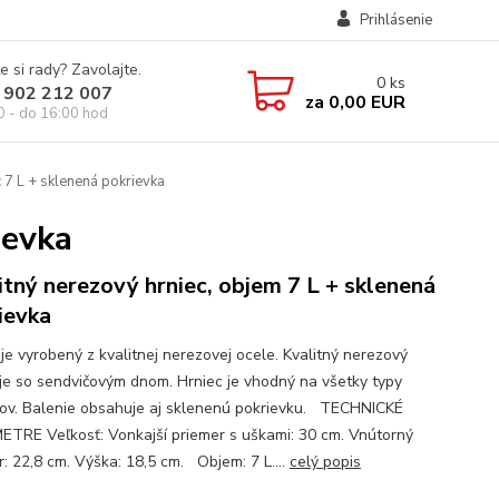
Prihlásenie
e si rady? Zavolajte.
0
ks
 902 212 007
za
0,00 EUR
0 - do 16:00 hod
 7 L + sklenená pokrievka
ievka
itný nerezový hrniec, objem 7 L + sklenená
ievka
 je vyrobený z kvalitnej nerezovej ocele. Kvalitný nerezový
 je so sendvičovým dnom. Hrniec je vhodný na všetky typy
ov. Balenie obsahuje aj sklenenú pokrievku. TECHNICKÉ
TRE Veľkosť: Vonkajší priemer s uškami: 30 cm. Vnútorný
r: 22,8 cm. Výška: 18,5 cm. Objem: 7 L....
celý popis