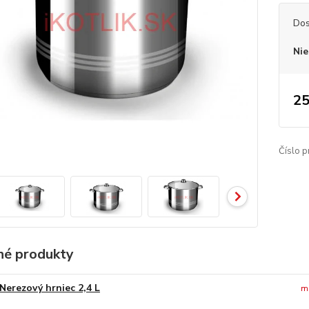
Dos
Nie
25
Číslo p
é produkty
Nerezový hrniec 2,4 L
m