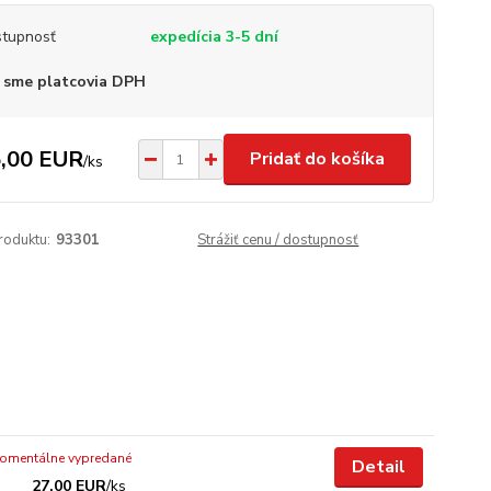
tupnosť
expedícia 3-5 dní
 sme platcovia DPH
,00 EUR
Pridať do košíka
/
ks
roduktu:
93301
Strážiť cenu / dostupnosť
omentálne vypredané
Detail
27,00 EUR
/
ks