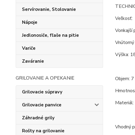
TECHNI
Servírovanie, Stolovanie
Veľkosť:
Nápoje
Vonkajší 
Jedlonosiče, fľaše na pitie
Vnútorný 
Variče
Výška: 18
Zaváranie
GRILOVANIE A OPEKANIE
Objem: 7 
Hmotnosť
Grilovacie súpravy
Materiál:
Grilovacie panvice
Záhradné grily
Vhodný pr
Rošty na grilovanie