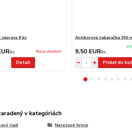
 súprava 8 ks
Antikorová naberačka 350 
exp
EUR
9,50 EUR
Nie je skladom
/
ks
/
ks
Detail
Pridať do ko
zaradený v kategóriách
ový riad
Nerezové hrnce