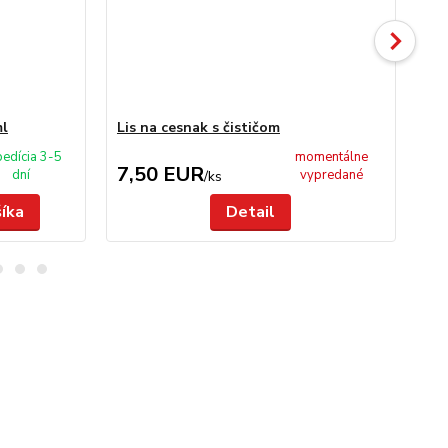
ml
Lis na cesnak s čističom
Sit
edícia 3-5
momentálne
7,50 EUR
4
dní
vypredané
/
ks
šíka
Detail