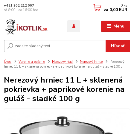
0
ks
+421 902 212 007
za
0,00 EUR
od 8:00 - do 16:00 hod
Menu
Hľadať
Úvod
Varenie a pečenie
Nerezový riad
Nerezové hrnce
Nerezový
hrniec 11 L + sklenená pokrievka + paprikové korenie na guláš - sladké 100 g
Nerezový hrniec 11 L + sklenená
pokrievka + paprikové korenie na
guláš - sladké 100 g