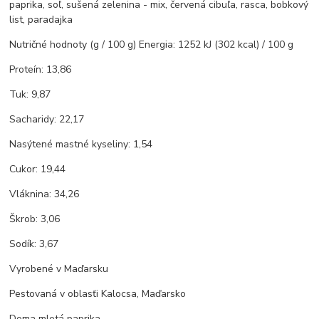
paprika, soľ, sušená zelenina - mix, červená cibuľa, rasca, bobkový
list, paradajka
Nutričné hodnoty (g / 100 g) Energia: 1252 kJ (302 kcal) / 100 g
Proteín: 13,86
Tuk: 9,87
Sacharidy: 22,17
Nasýtené mastné kyseliny: 1,54
Cukor: 19,44
Vláknina: 34,26
Škrob: 3,06
Sodík: 3,67
Vyrobené v Maďarsku
Pestovaná v oblasťi Kalocsa, Maďarsko
Doma mletá paprika