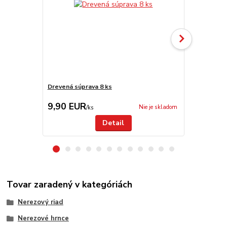
Drevená súprava 8 ks
Antikorová 
9,90 EUR
9,50 EU
Nie je skladom
/
ks
Detail
Tovar zaradený v kategóriách
Nerezový riad
Nerezové hrnce