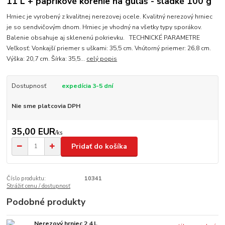
11 L + paprikové korenie na guláš - sladké 100 g
Hrniec je vyrobený z kvalitnej nerezovej ocele. Kvalitný nerezový hrniec
je so sendvičovým dnom. Hrniec je vhodný na všetky typy sporákov.
Balenie obsahuje aj sklenenú pokrievku. TECHNICKÉ PARAMETRE
Veľkosť: Vonkajší priemer s uškami: 35,5 cm. Vnútorný priemer: 26,8 cm.
Výška: 20,7 cm. Šírka: 35,5...
celý popis
Dostupnosť
expedícia 3-5 dní
Nie sme platcovia DPH
35,00 EUR
/
ks
Pridať do košíka
Číslo produktu:
10341
Strážiť cenu / dostupnosť
Podobné produkty
Nerezový hrniec 2,4 L