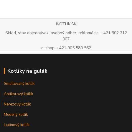
IKOTLIK.SK
Sklad, stav objednávok, osobný odber, reklamácie: +421 902 212
007
e-shop: +421 905 580 562
Kotlíky na guláš
Smaltovaný kotlík
Antikorový kotlík
Nerezový kotlík
Medený kotlík
Liatinový kotlík