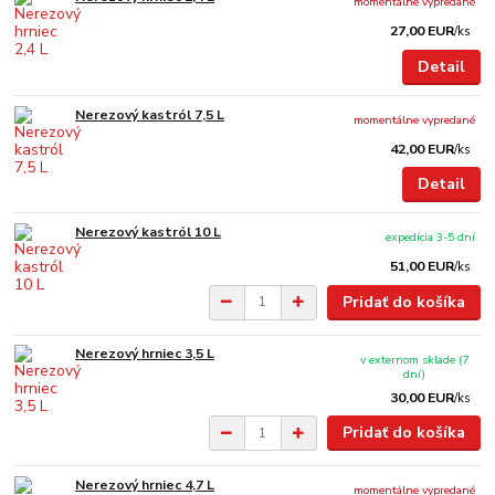
momentálne vypredané
27,00 EUR
/
ks
Detail
Nerezový kastról 7,5 L
momentálne vypredané
42,00 EUR
/
ks
Detail
Nerezový kastról 10 L
expedícia 3-5 dní
51,00 EUR
/
ks
Pridať do košíka
Nerezový hrniec 3,5 L
v externom sklade (7
dní)
30,00 EUR
/
ks
Pridať do košíka
Nerezový hrniec 4,7 L
momentálne vypredané