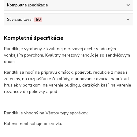
Kompletné špecifikácie
Súvisiaci tovar
50
Kompletné špecifikácie
Randlík je vyrobený z kvalitnej nerezovej ocele s odolným
vonkajším povrchom. Kvalitný nerezový randlík je so sendvičovým
dnom.
Randlík sa hodí na prípravu omáčok, polievok, redukcie z mäsa i
zeleniny, na rozpúšťanie čokolády, marinovanie ovocia, napríklad
hrušiek v portskom, na varenie pudingu, detských kaší, na varenie
rezancov do polievky a pod.
Randlík je vhodný na Všetky typy sporákov.
Balenie neobsahuje pokrievku.