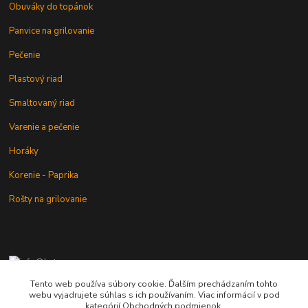
Obuváky do topánok
Panvice na grilovanie
Pečenie
Plastový riad
Smaltovaný riad
Varenie a pečenie
Horáky
Korenie - Paprika
Rošty na grilovanie
+421 902 212 007
od 8:00 - do 16:00 hod
Tento web používa súbory cookie. Ďalším prechádzaním tohto
webu vyjadrujete súhlas s ich používaním. Viac informácií v pod
info@kotlik.sk
kategórií Obchodných podmienok.