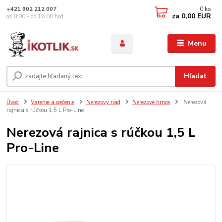
0
ks
+421 902 212 007
za
0,00 EUR
od 8:00 - do 16:00 hod
Menu
Hľadať
Úvod
Varenie a pečenie
Nerezový riad
Nerezové hrnce
Nerezová
rajnica s rúčkou 1,5 L Pro-Line
Nerezová rajnica s rúčkou 1,5 L
Pro-Line