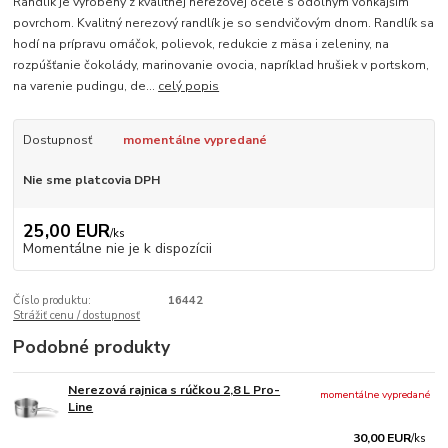
Randlík je vyrobený z kvalitnej nerezovej ocele s odolným vonkajším
povrchom. Kvalitný nerezový randlík je so sendvičovým dnom. Randlík sa
hodí na prípravu omáčok, polievok, redukcie z mäsa i zeleniny, na
rozpúšťanie čokolády, marinovanie ovocia, napríklad hrušiek v portskom,
na varenie pudingu, de...
celý popis
Dostupnosť
momentálne vypredané
Nie sme platcovia DPH
25,00 EUR
/
ks
Momentálne nie je k dispozícii
Číslo produktu:
16442
Strážiť cenu / dostupnosť
Podobné produkty
Nerezová rajnica s rúčkou 2,8 L Pro-
momentálne vypredané
Line
30,00 EUR
/
ks