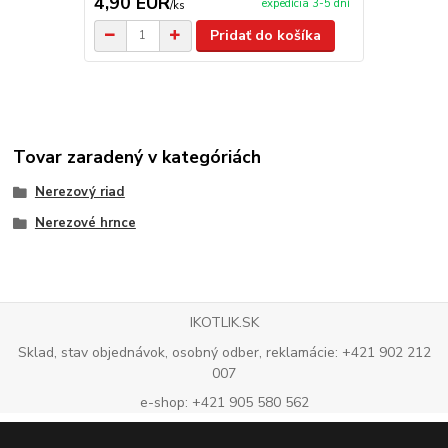
4,90 EUR
3,90 EU
expedícia 3-5 dní
/
ks
Pridať do košíka
Tovar zaradený v kategóriách
Nerezový riad
Nerezové hrnce
IKOTLIK.SK
Sklad, stav objednávok, osobný odber, reklamácie: +421 902 212
007
e-shop: +421 905 580 562