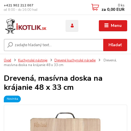
0
ks
+421 902 212 007
za
0,00 EUR
od 8:00 - do 16:00 hod
Menu
Hľadať
Úvod
Kuchynské nástroje
Drevené kuchynské náradie
Drevená,
masívna doska na krájanie 48 x 33 cm
Drevená, masívna doska na
krájanie 48 x 33 cm
Novinka