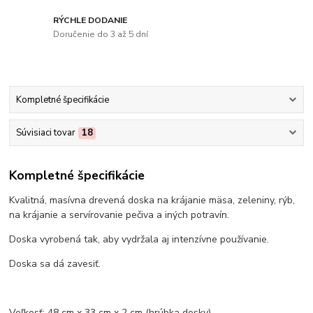
RÝCHLE DODANIE
Doručenie do 3 až 5 dní
Kompletné špecifikácie
Súvisiaci tovar
18
Kompletné špecifikácie
Kvalitná, masívna drevená doska na krájanie mäsa, zeleniny, rýb,
na krájanie a servírovanie pečiva a iných potravín.
Doska vyrobená tak, aby vydržala aj intenzívne používanie.
Doska sa dá zavesiť.
Veľkosť: 48 cm x 33 cm x 2 cm (hrúbka dosky).