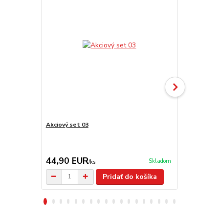
Akciový set 03
Paella panv
44,90 EUR
13,50 E
Skladom
/
ks
Pridať do košíka