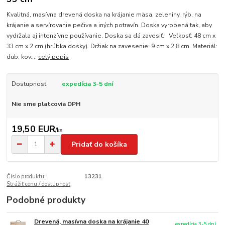
Kvalitná, masívna drevená doska na krájanie mäsa, zeleniny, rýb, na
krájanie a servírovanie pečiva a iných potravín. Doska vyrobená tak, aby
vydržala aj intenzívne používanie. Doska sa dá zavesiť. Veľkosť: 48 cm x
33 cm x 2 cm (hrúbka dosky). Držiak na zavesenie: 9 cm x 2,8 cm. Materiál:
dub, kov....
celý popis
Dostupnosť
expedícia 3-5 dní
Nie sme platcovia DPH
19,50 EUR
/
ks
Pridať do košíka
Číslo produktu:
13231
Strážiť cenu / dostupnosť
Podobné produkty
Drevená, masívna doska na krájanie 40
expedícia 3-5 dní