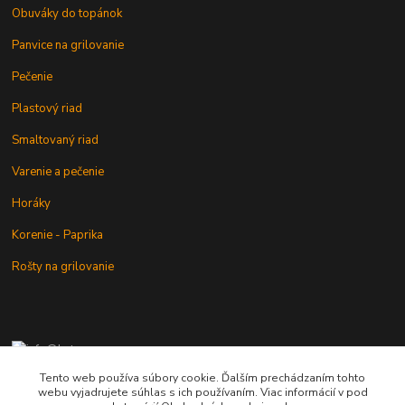
Obuváky do topánok
Panvice na grilovanie
Pečenie
Plastový riad
Smaltovaný riad
Varenie a pečenie
Horáky
Korenie - Paprika
Rošty na grilovanie
+421 902 212 007
od 8:00 - do 16:00 hod
Tento web používa súbory cookie. Ďalším prechádzaním tohto
webu vyjadrujete súhlas s ich používaním. Viac informácií v pod
info@kotlik.sk