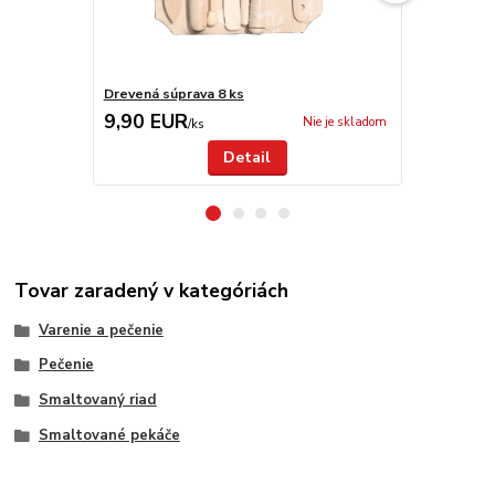
Drevená súprava 8 ks
Nože TRAM
9,90 EUR
29,00 E
Nie je skladom
/
ks
Detail
Tovar zaradený v kategóriách
Varenie a pečenie
Pečenie
Smaltovaný riad
Smaltované pekáče