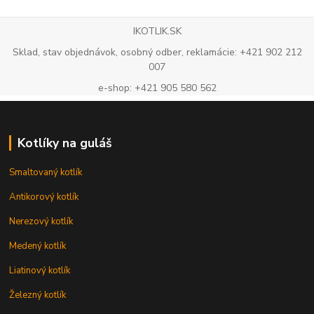
IKOTLIK.SK
Sklad, stav objednávok, osobný odber, reklamácie: +421 902 212
007
e-shop: +421 905 580 562
Kotlíky na guláš
Smaltovaný kotlík
Antikorový kotlík
Nerezový kotlík
Medený kotlík
Liatinový kotlík
Železný kotlík