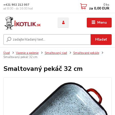
0
ks
+421 902 212 007
za
0,00 EUR
od 8:00 - do 16:00 hod
Menu
Hľadať
Úvod
Varenie a pečenie
Smaltovaný riad
Smaltované pekáče
Smaltovaný pekáč 32 cm
Smaltovaný pekáč 32 cm