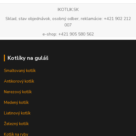
IKOTLIK.SK
Sklad, stav objednávok, osobný odber, reklamácie: +421 902 212
007
e-shop: +421 905 580 562
Kotlíky na guláš
Smaltovaný kotlík
Antikorový kotlík
Nerezový kotlík
Medený kotlík
Liatinový kotlík
Železný kotlík
Kotlík na ryby