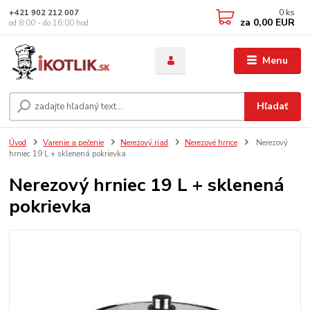
0
ks
+421 902 212 007
za
0,00 EUR
od 8:00 - do 16:00 hod
Menu
Hľadať
Úvod
Varenie a pečenie
Nerezový riad
Nerezové hrnce
Nerezový
hrniec 19 L + sklenená pokrievka
Nerezový hrniec 19 L + sklenená
pokrievka