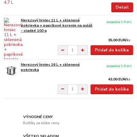
Detail
Nerezový hrniec 11 L + sklenená
expedícia 3-5 dní
pokrievka + paprikové korenie na guláš
- sladké 100 g
35,00 EUR
/
ks
Pridať do košíka
Nerezový hrniec 16 L + sklenená
expedícia 3-5 dní
pokrievka
43,00 EUR
/
ks
Pridať do košíka
VÝHODNÉ CENY
Kotlíky za nízke ceny
VŠETKO SKLADOM