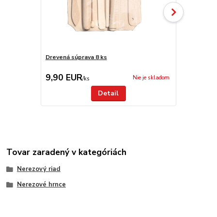
Drevená súprava 8 ks
Antikorová 
9,90 EUR
9,50 EU
Nie je skladom
/
ks
Detail
Tovar zaradený v kategóriách
Nerezový riad
Nerezové hrnce