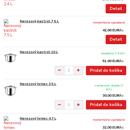
Detail
Nerezový kastról 7,5 L
momentálne vypredané
42,00 EUR
/
ks
Detail
Nerezový kastról 10 L
expedícia 3-5 dní
51,00 EUR
/
ks
Pridať do košíka
Nerezový hrniec 3,5 L
v externom sklade (7
dní)
30,00 EUR
/
ks
Pridať do košíka
Nerezový hrniec 4,7 L
momentálne vypredané
32,00 EUR
/
ks