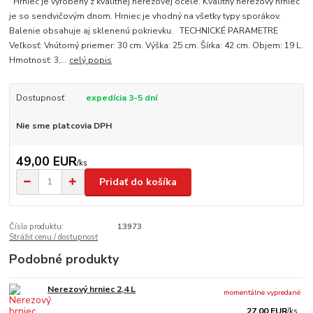
Hrniec je vyrobený z kvalitnej nerezovej ocele. Kvalitný nerezový hrniec
je so sendvičovým dnom. Hrniec je vhodný na všetky typy sporákov.
Balenie obsahuje aj sklenenú pokrievku. TECHNICKÉ PARAMETRE
Veľkosť: Vnútorný priemer: 30 cm. Výška: 25 cm. Šírka: 42 cm. Objem: 19 L.
Hmotnosť: 3,...
celý popis
Dostupnosť
expedícia 3-5 dní
Nie sme platcovia DPH
49,00 EUR
/
ks
Pridať do košíka
Číslo produktu:
13973
Strážiť cenu / dostupnosť
Podobné produkty
Nerezový hrniec 2,4 L
momentálne vypredané
27,00 EUR
/
ks