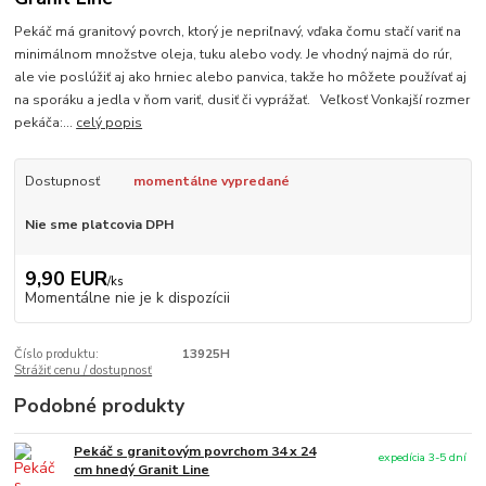
Pekáč má granitový povrch, ktorý je nepriľnavý, vďaka čomu stačí variť na
minimálnom množstve oleja, tuku alebo vody. Je vhodný najmä do rúr,
ale vie poslúžiť aj ako hrniec alebo panvica, takže ho môžete používať aj
na sporáku a jedla v ňom variť, dusiť či vyprážať. Veľkosť Vonkajší rozmer
pekáča:...
celý popis
Dostupnosť
momentálne vypredané
Nie sme platcovia DPH
9,90 EUR
/
ks
Momentálne nie je k dispozícii
Číslo produktu:
13925H
Strážiť cenu / dostupnosť
Podobné produkty
Pekáč s granitovým povrchom 34 x 24
expedícia 3-5 dní
cm hnedý Granit Line