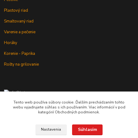
Plastový riad
Smaltovaný riad
Varenie a pečenie
Horáky
Korenie - Paprika
Rošty na grilovanie
+421 902 212 007
od 8:00 - do 16:00 hod
Tento web používa súbory cookie. Ďalším prechádzaním tohto
webu vyjadrujete súhlas s ich používaním. Viac informácií v pod
info@kotlik.sk
kategórií Obchodných podmienok.
Súhlasím
Nastavenia