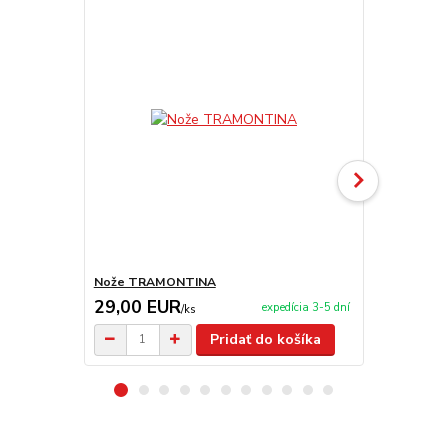
Nože TRAMONTINA
Nerezové mi
29,00 EUR
2,50 EU
expedícia 3-5 dní
/
ks
Pridať do košíka