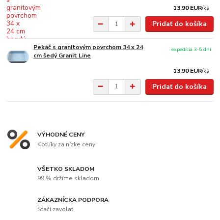
13,90 EUR
/
ks
Pridať do košíka
Pekáč s granitovým povrchom 34 x 24
expedícia 3-5 dní
cm šedý Granit Line
13,90 EUR
/
ks
Pridať do košíka
VÝHODNÉ CENY
Kotlíky za nízke ceny
VŠETKO SKLADOM
99 % držíme skladom
ZÁKAZNÍCKA PODPORA
Stačí zavolať