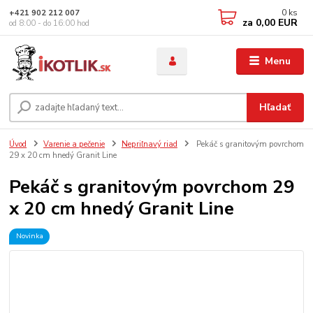
0
ks
+421 902 212 007
za
0,00 EUR
od 8:00 - do 16:00 hod
Menu
Hľadať
Úvod
Varenie a pečenie
Nepriľnavý riad
Pekáč s granitovým povrchom
29 x 20 cm hnedý Granit Line
Pekáč s granitovým povrchom 29
x 20 cm hnedý Granit Line
Novinka