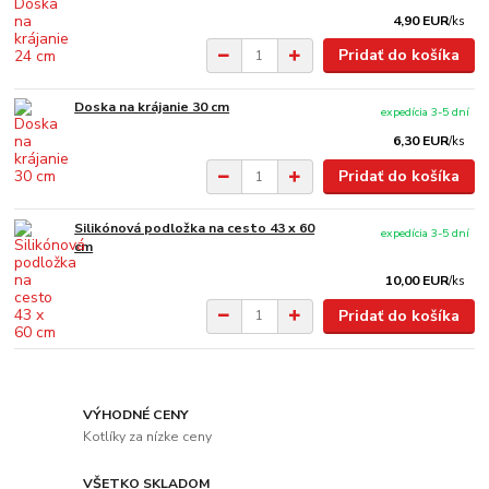
4,90 EUR
/
ks
Pridať do košíka
Doska na krájanie 30 cm
expedícia 3-5 dní
6,30 EUR
/
ks
Pridať do košíka
Silikónová podložka na cesto 43 x 60
expedícia 3-5 dní
cm
10,00 EUR
/
ks
Pridať do košíka
VÝHODNÉ CENY
Kotlíky za nízke ceny
VŠETKO SKLADOM