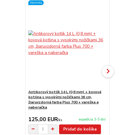
Novinka
Novinka
Antikorový kotlík 14 L (0,8 mm) + kovová
Antikorový k
kotlina s vysokými nožičkami 36 cm,
stojan 1,2 m
žiaruvzdorná farba Plus 700 + vareška a
naberačka
125,00 EUR
65,90 E
expedícia 3-5 dní
/
ks
Pridať do košíka