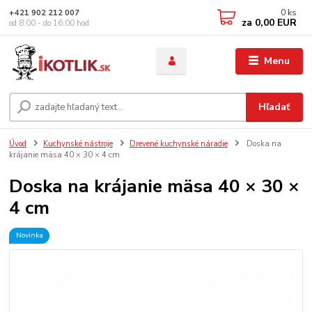
0
ks
+421 902 212 007
za
0,00 EUR
od 8:00 - do 16:00 hod
Menu
Hľadať
Úvod
Kuchynské nástroje
Drevené kuchynské náradie
Doska na
krájanie mäsa 40 × 30 × 4 cm
Doska na krájanie mäsa 40 × 30 ×
4 cm
Novinka