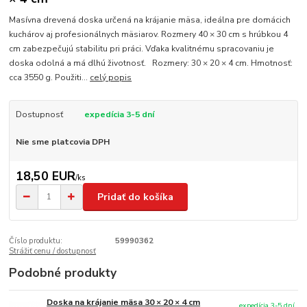
Masívna drevená doska určená na krájanie mäsa, ideálna pre domácich
kuchárov aj profesionálnych mäsiarov. Rozmery 40 × 30 cm s hrúbkou 4
cm zabezpečujú stabilitu pri práci. Vďaka kvalitnému spracovaniu je
doska odolná a má dlhú životnosť. Rozmery: 30 × 20 × 4 cm. Hmotnosť:
cca 3550 g. Použiti...
celý popis
Dostupnosť
expedícia 3-5 dní
Nie sme platcovia DPH
18,50 EUR
/
ks
Pridať do košíka
Číslo produktu:
59990362
Strážiť cenu / dostupnosť
Podobné produkty
Doska na krájanie mäsa 30 × 20 × 4 cm
expedícia 3-5 dní