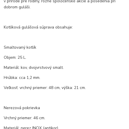
v prírode pre rodiny, rôzne spoločenské akcie a posedenia pri
dobrom guláši.
Kotlíková gulášová súprava obsahuje:
Smaltovaný kotlík
Objem: 25 L.
Materiál: kov, dvojvrstvový smalt.
Hrúbka: cca 1,2 mm.
Veľkosť: vrchný priemer: 48 cm, výška: 21 cm.
Nerezová pokrievka
Vrchný priemer: 46 cm.
Materiál: nerez INOX (antikor).