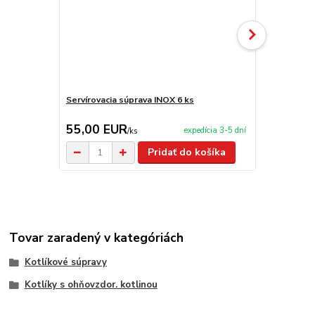
Servírovacia súprava INOX 6 ks
Servírovaci
55,00 EUR
59,90 E
expedícia 3-5 dní
/
ks
Pridať do košíka
Tovar zaradený v kategóriách
Kotlíkové súpravy
Kotlíky s ohňovzdor. kotlinou