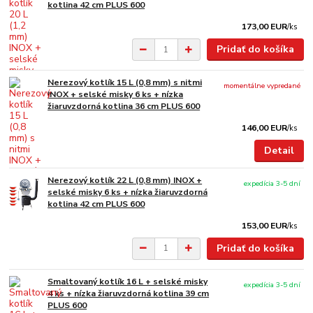
kotlina 42 cm PLUS 600
173,00 EUR
/
ks
Pridať do košíka
Nerezový kotlík 15 L (0,8 mm) s nitmi
momentálne vypredané
INOX + selské misky 6 ks + nízka
žiaruvzdorná kotlina 36 cm PLUS 600
146,00 EUR
/
ks
Detail
Nerezový kotlík 22 L (0,8 mm) INOX +
expedícia 3-5 dní
selské misky 6 ks + nízka žiaruvzdorná
kotlina 42 cm PLUS 600
153,00 EUR
/
ks
Pridať do košíka
Smaltovaný kotlík 16 L + selské misky
expedícia 3-5 dní
4 ks + nízka žiaruvzdorná kotlina 39 cm
PLUS 600