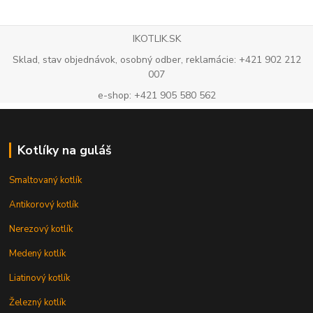
IKOTLIK.SK
Sklad, stav objednávok, osobný odber, reklamácie: +421 902 212
007
e-shop: +421 905 580 562
Kotlíky na guláš
Smaltovaný kotlík
Antikorový kotlík
Nerezový kotlík
Medený kotlík
Liatinový kotlík
Železný kotlík