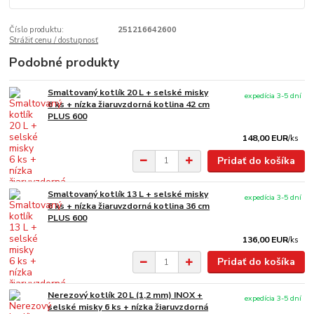
Číslo produktu:
251216642600
Strážiť cenu / dostupnosť
Podobné produkty
Smaltovaný kotlík 20 L + selské misky
expedícia 3-5 dní
6 ks + nízka žiaruvzdorná kotlina 42 cm
PLUS 600
148,00 EUR
/
ks
Pridať do košíka
Smaltovaný kotlík 13 L + selské misky
expedícia 3-5 dní
6 ks + nízka žiaruvzdorná kotlina 36 cm
PLUS 600
136,00 EUR
/
ks
Pridať do košíka
Nerezový kotlík 20 L (1,2 mm) INOX +
expedícia 3-5 dní
selské misky 6 ks + nízka žiaruvzdorná