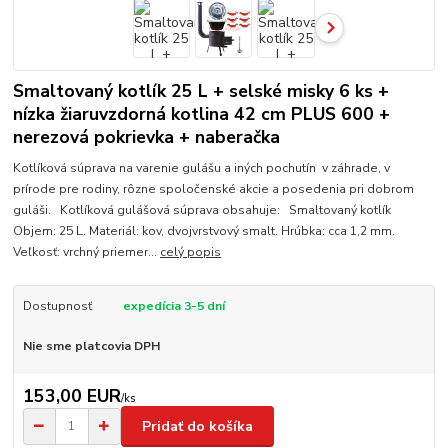
Smaltovaný kotlík 25 L + selské misky 6 ks +
nízka žiaruvzdorná kotlina 42 cm PLUS 600 +
nerezová pokrievka + naberačka
Kotlíková súprava na varenie gulášu a iných pochutín v záhrade, v
prírode pre rodiny, rôzne spoločenské akcie a posedenia pri dobrom
guláši. Kotlíková gulášová súprava obsahuje: Smaltovaný kotlík
Objem: 25 L. Materiál: kov, dvojvrstvový smalt. Hrúbka: cca 1,2 mm.
Veľkosť: vrchný priemer...
celý popis
Dostupnosť
expedícia 3-5 dní
Nie sme platcovia DPH
153,00 EUR
/
ks
Pridať do košíka