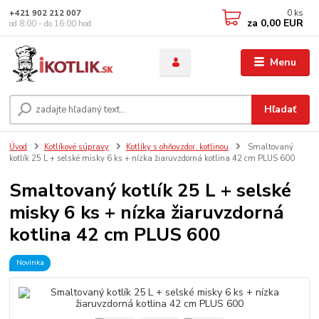
0
ks
+421 902 212 007
za
0,00 EUR
od 8:00 - do 16:00 hod
Menu
Hľadať
Úvod
Kotlíkové súpravy
Kotlíky s ohňovzdor. kotlinou
Smaltovaný
kotlík 25 L + selské misky 6 ks + nízka žiaruvzdorná kotlina 42 cm PLUS 600
Smaltovaný kotlík 25 L + selské
misky 6 ks + nízka žiaruvzdorná
kotlina 42 cm PLUS 600
Novinka