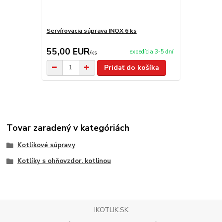
Servírovacia súprava INOX 6 ks
Servírovaci
55,00 EUR
59,90 E
expedícia 3-5 dní
/
ks
Pridať do košíka
Tovar zaradený v kategóriách
Kotlíkové súpravy
Kotlíky s ohňovzdor. kotlinou
IKOTLIK.SK