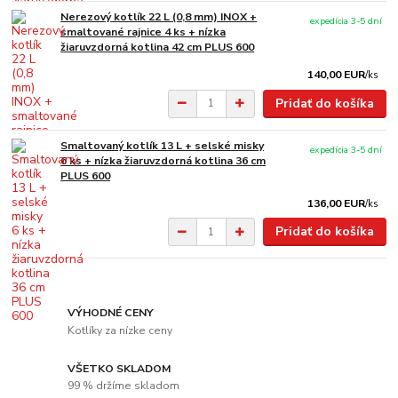
Nerezový kotlík 22 L (0,8 mm) INOX +
expedícia 3-5 dní
smaltované rajnice 4 ks + nízka
žiaruvzdorná kotlina 42 cm PLUS 600
140,00 EUR
/
ks
Pridať do košíka
Smaltovaný kotlík 13 L + selské misky
expedícia 3-5 dní
6 ks + nízka žiaruvzdorná kotlina 36 cm
PLUS 600
136,00 EUR
/
ks
Pridať do košíka
VÝHODNÉ CENY
Kotlíky za nízke ceny
VŠETKO SKLADOM
99 % držíme skladom