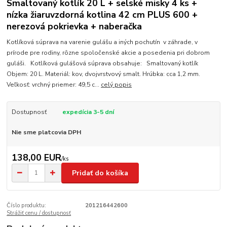
Smaltovaný kotlík 20 L + selské misky 4 ks +
nízka žiaruvzdorná kotlina 42 cm PLUS 600 +
nerezová pokrievka + naberačka
Kotlíková súprava na varenie gulášu a iných pochutín v záhrade, v
prírode pre rodiny, rôzne spoločenské akcie a posedenia pri dobrom
guláši. Kotlíková gulášová súprava obsahuje: Smaltovaný kotlík
Objem: 20 L. Materiál: kov, dvojvrstvový smalt. Hrúbka: cca 1,2 mm.
Veľkosť: vrchný priemer: 49,5 c...
celý popis
Dostupnosť
expedícia 3-5 dní
Nie sme platcovia DPH
138,00 EUR
/
ks
Pridať do košíka
Číslo produktu:
201216442600
Strážiť cenu / dostupnosť