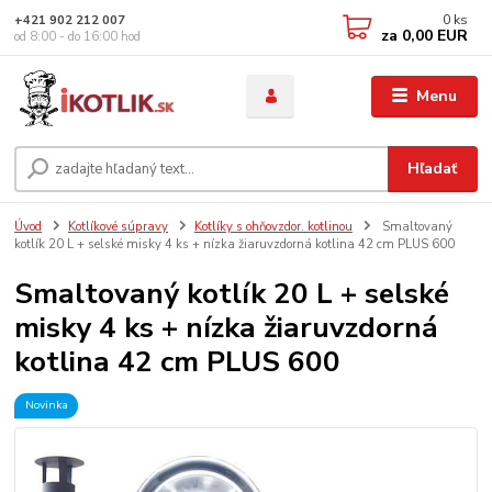
0
ks
+421 902 212 007
za
0,00 EUR
od 8:00 - do 16:00 hod
Menu
Hľadať
Úvod
Kotlíkové súpravy
Kotlíky s ohňovzdor. kotlinou
Smaltovaný
kotlík 20 L + selské misky 4 ks + nízka žiaruvzdorná kotlina 42 cm PLUS 600
Smaltovaný kotlík 20 L + selské
misky 4 ks + nízka žiaruvzdorná
kotlina 42 cm PLUS 600
Novinka