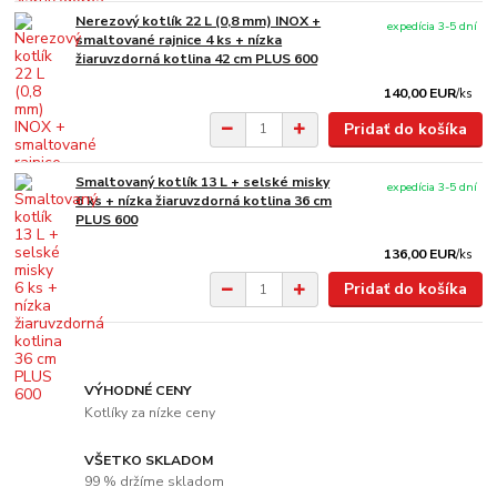
Nerezový kotlík 22 L (0,8 mm) INOX +
expedícia 3-5 dní
smaltované rajnice 4 ks + nízka
žiaruvzdorná kotlina 42 cm PLUS 600
140,00 EUR
/
ks
Pridať do košíka
Smaltovaný kotlík 13 L + selské misky
expedícia 3-5 dní
6 ks + nízka žiaruvzdorná kotlina 36 cm
PLUS 600
136,00 EUR
/
ks
Pridať do košíka
VÝHODNÉ CENY
Kotlíky za nízke ceny
VŠETKO SKLADOM
99 % držíme skladom