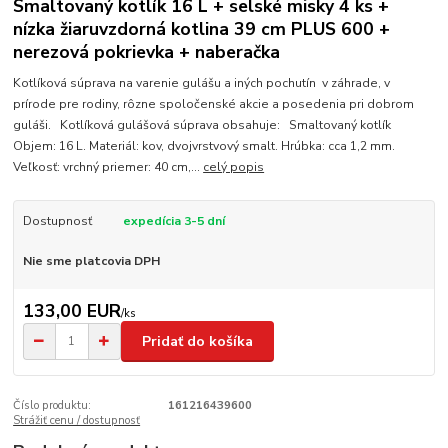
Smaltovaný kotlík 16 L + selské misky 4 ks +
nízka žiaruvzdorná kotlina 39 cm PLUS 600 +
nerezová pokrievka + naberačka
Kotlíková súprava na varenie gulášu a iných pochutín v záhrade, v
prírode pre rodiny, rôzne spoločenské akcie a posedenia pri dobrom
guláši. Kotlíková gulášová súprava obsahuje: Smaltovaný kotlík
Objem: 16 L. Materiál: kov, dvojvrstvový smalt. Hrúbka: cca 1,2 mm.
Veľkosť: vrchný priemer: 40 cm,...
celý popis
Dostupnosť
expedícia 3-5 dní
Nie sme platcovia DPH
133,00 EUR
/
ks
Pridať do košíka
Číslo produktu:
161216439600
Strážiť cenu / dostupnosť