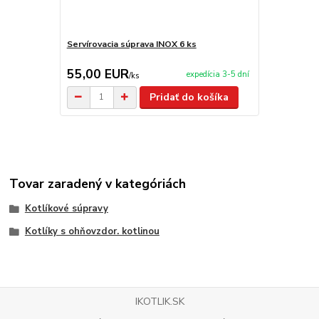
Servírovacia súprava INOX 6 ks
Servírovaci
55,00 EUR
59,90 E
expedícia 3-5 dní
/
ks
Pridať do košíka
Tovar zaradený v kategóriách
Kotlíkové súpravy
Kotlíky s ohňovzdor. kotlinou
IKOTLIK.SK