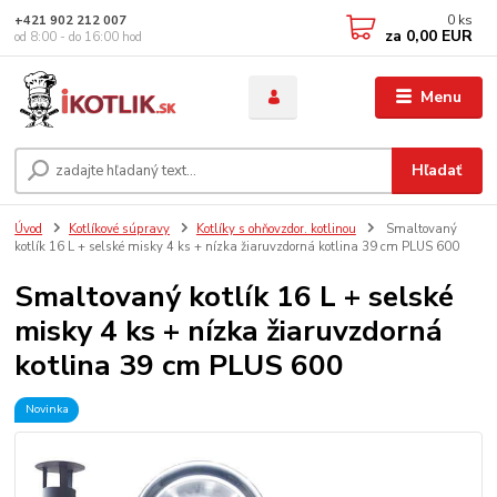
0
ks
+421 902 212 007
za
0,00 EUR
od 8:00 - do 16:00 hod
Menu
Hľadať
Úvod
Kotlíkové súpravy
Kotlíky s ohňovzdor. kotlinou
Smaltovaný
kotlík 16 L + selské misky 4 ks + nízka žiaruvzdorná kotlina 39 cm PLUS 600
Smaltovaný kotlík 16 L + selské
misky 4 ks + nízka žiaruvzdorná
kotlina 39 cm PLUS 600
Novinka