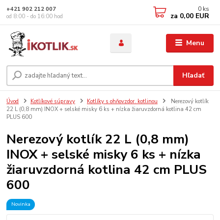
0
ks
+421 902 212 007
za
0,00 EUR
od 8:00 - do 16:00 hod
Menu
Hľadať
Úvod
Kotlíkové súpravy
Kotlíky s ohňovzdor. kotlinou
Nerezový kotlík
22 L (0,8 mm) INOX + selské misky 6 ks + nízka žiaruvzdorná kotlina 42 cm
PLUS 600
Nerezový kotlík 22 L (0,8 mm)
INOX + selské misky 6 ks + nízka
žiaruvzdorná kotlina 42 cm PLUS
600
Novinka