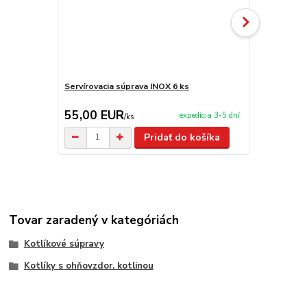
Servírovacia súprava INOX 6 ks
Servírovaci
55,00 EUR
59,90 E
expedícia 3-5 dní
/
ks
Pridať do košíka
Tovar zaradený v kategóriách
Kotlíkové súpravy
Kotlíky s ohňovzdor. kotlinou