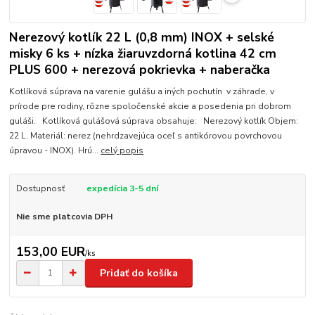
Nerezový kotlík 22 L (0,8 mm) INOX + selské
misky 6 ks + nízka žiaruvzdorná kotlina 42 cm
PLUS 600 + nerezová pokrievka + naberačka
Kotlíková súprava na varenie gulášu a iných pochutín v záhrade, v
prírode pre rodiny, rôzne spoločenské akcie a posedenia pri dobrom
guláši. Kotlíková gulášová súprava obsahuje: Nerezový kotlík Objem:
22 L. Materiál: nerez (nehrdzavejúca oceľ s antikórovou povrchovou
úpravou - INOX). Hrú...
celý popis
Dostupnosť
expedícia 3-5 dní
Nie sme platcovia DPH
153,00 EUR
/
ks
Pridať do košíka