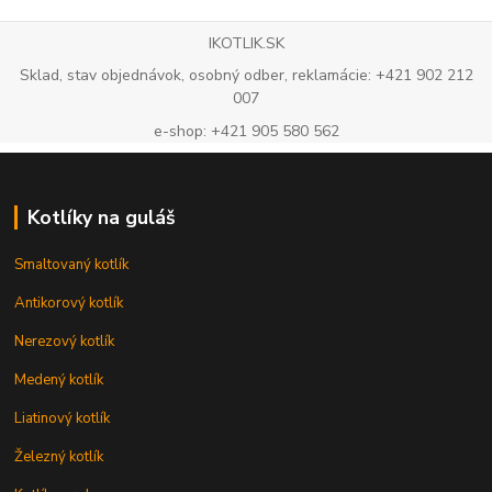
IKOTLIK.SK
Sklad, stav objednávok, osobný odber, reklamácie: +421 902 212
007
e-shop: +421 905 580 562
Kotlíky na guláš
Smaltovaný kotlík
Antikorový kotlík
Nerezový kotlík
Medený kotlík
Liatinový kotlík
Železný kotlík