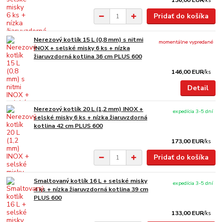
136,00 EUR
/
ks
Pridať do košíka
Nerezový kotlík 15 L (0,8 mm) s nitmi
momentálne vypredané
INOX + selské misky 6 ks + nízka
žiaruvzdorná kotlina 36 cm PLUS 600
146,00 EUR
/
ks
Detail
Nerezový kotlík 20 L (1,2 mm) INOX +
expedícia 3-5 dní
selské misky 6 ks + nízka žiaruvzdorná
kotlina 42 cm PLUS 600
173,00 EUR
/
ks
Pridať do košíka
Smaltovaný kotlík 16 L + selské misky
expedícia 3-5 dní
4 ks + nízka žiaruvzdorná kotlina 39 cm
PLUS 600
133,00 EUR
/
ks