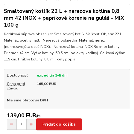
Smaltovaný kotlík 22 L + nerezová kotlina 0,8
mm 42 INOX + paprikové korenie na guláš - MIX
100 g
Kotlíková súprava obsahuje: Smaltovaný kotlík. Veľkosť: Objem: 22 L.
Materiál: ocel, smalt. Nerezová pokrievka Materiál: nerez
(nehrdzavejúca oceľ INOX). Nerezová kotlina INOX Rozmer kotliny:
Priemer: 42 cm. Výška kotliny: 50,5 cm (po okraj kotliny). Celková výška:
119 cm. Hrúbka kotliny: 0,8 m...
celý popis
Dostupnosť
expedícia 3-5 dní
Cena pred
165,00 EUR
zľavou
Nie sme platcovia DPH
139,00 EUR
/
ks
Pridať do košíka