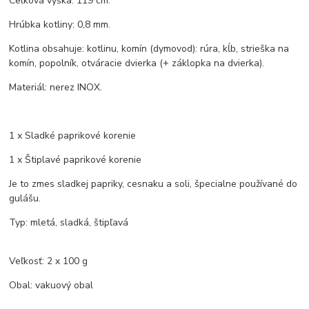
Celková výška: 119 cm.
Hrúbka kotliny: 0,8 mm.
Kotlina obsahuje: kotlinu, komín (dymovod): rúra, kĺb, strieška na
komín, popolník, otváracie dvierka (+ záklopka na dvierka).
Materiál: nerez INOX.
1 x Sladké paprikové korenie
1 x Štiplavé paprikové korenie
Je to zmes sladkej papriky, cesnaku a soli, špecialne používané do
gulášu.
Typ: mletá, sladká, štipľavá
Veľkosť: 2 x 100 g
Obal: vakuový obal