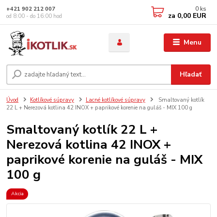
0
ks
+421 902 212 007
za
0,00 EUR
od 8:00 - do 16:00 hod
Menu
Hľadať
Úvod
Kotlíkové súpravy
Lacné kotlíkové súpravy
Smaltovaný kotlík
22 L + Nerezová kotlina 42 INOX + paprikové korenie na guláš - MIX 100 g
Smaltovaný kotlík 22 L +
Nerezová kotlina 42 INOX +
paprikové korenie na guláš - MIX
100 g
Akcia