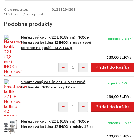
Číslo produktu:
01221294208
Strážiť cenu / dostupnosť
Podobné produkty
Nerezový kotlík 22 L (0,8 mm) INOX +
expedícia 3-5 dní
Nerezová kotlina 42 INOX + paprikové
korenie na guláš - MIX 100 g
139,00 EUR
/
ks
Pridať do košíka
Smaltovaný kotlík 22 L + Nerezová
expedícia 3-5 dní
kotlina 42 INOX + misky 12 ks
139,00 EUR
/
ks
Pridať do košíka
Nerezový kotlík 22 L (0,8 mm) INOX +
expedícia 3-5 dní
Nerezová kotlina 42 INOX + misky 12 ks
139,00 EUR
/
ks