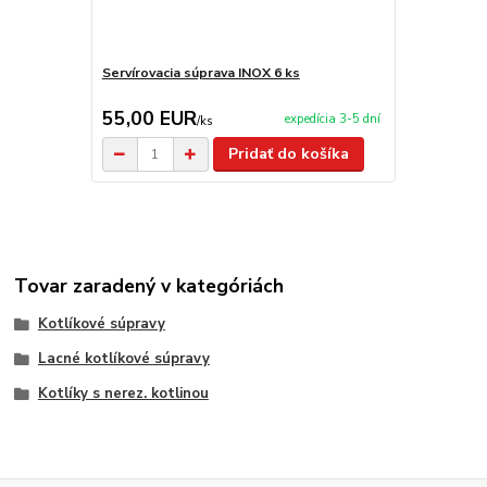
Servírovacia súprava INOX 6 ks
Servírovacia
55,00 EUR
209,00 
expedícia 3-5 dní
/
ks
Pridať do košíka
Tovar zaradený v kategóriách
Kotlíkové súpravy
Lacné kotlíkové súpravy
Kotlíky s nerez. kotlinou