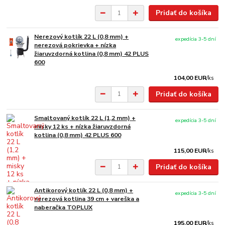
Pridať do košíka
Nerezový kotlík 22 L (0,8 mm) +
expedícia 3-5 dní
nerezová pokrievka + nízka
žiaruvzdorná kotlina (0,8 mm) 42 PLUS
600
104,00 EUR
/
ks
Pridať do košíka
Smaltovaný kotlík 22 L (1,2 mm) +
expedícia 3-5 dní
misky 12 ks + nízka žiaruvzdorná
kotlina (0,8 mm) 42 PLUS 600
115,00 EUR
/
ks
Pridať do košíka
Antikorový kotlík 22 L (0,8 mm) +
expedícia 3-5 dní
nerezová kotlina 39 cm + vareška a
naberačka TOPLUX
195,00 EUR
/
ks