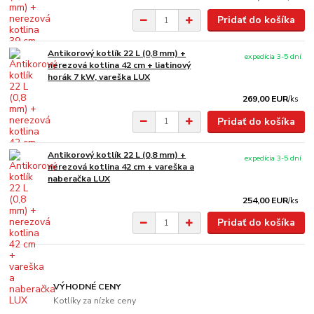
Pridať do košíka
Antikorový kotlík 22 L (0,8 mm) +
expedícia 3-5 dní
nerezová kotlina 42 cm + liatinový
horák 7 kW, vareška LUX
269,00 EUR
/
ks
Pridať do košíka
Antikorový kotlík 22 L (0,8 mm) +
expedícia 3-5 dní
nerezová kotlina 42 cm + vareška a
naberačka LUX
254,00 EUR
/
ks
Pridať do košíka
VÝHODNÉ CENY
Kotlíky za nízke ceny