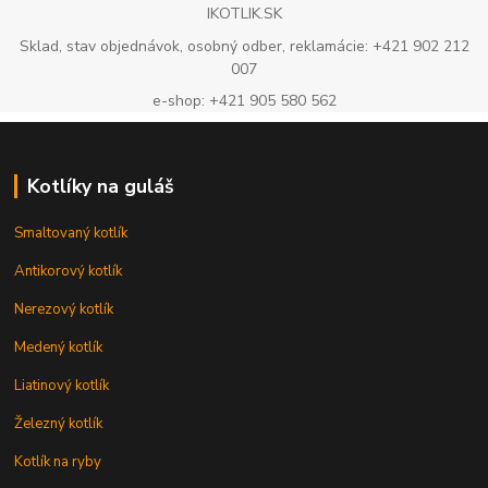
IKOTLIK.SK
Sklad, stav objednávok, osobný odber, reklamácie: +421 902 212
007
e-shop: +421 905 580 562
Kotlíky na guláš
Smaltovaný kotlík
Antikorový kotlík
Nerezový kotlík
Medený kotlík
Liatinový kotlík
Železný kotlík
Kotlík na ryby