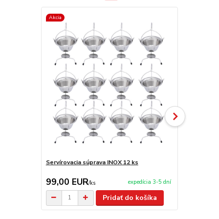
Akcia
TOP produkt
Servírovacia súprava INOX 12 ks
Servírovacia
99,00 EUR
2,90 EU
expedícia 3-5 dní
/
ks
Pridať do košíka