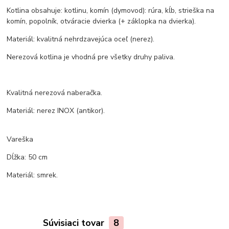
Kotlina obsahuje: kotlinu, komín (dymovod): rúra, kĺb, strieška na
komín, popolník, otváracie dvierka (+ záklopka na dvierka).
Materiál: kvalitná nehrdzavejúca oceľ (nerez).
Nerezová kotlina je vhodná pre všetky druhy paliva.
Kvalitná nerezová naberačka.
Materiál: nerez INOX (antikor).
Vareška
Dĺžka: 50 cm
Materiál: smrek.
Súvisiaci tovar
8