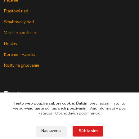
Pečenie
Plastový riad
Smaltovaný riad
Varenie a pečenie
Horáky
Korenie - Paprika
Rošty na grilovanie
+421 902 212 007
od 8:00 - do 16:00 hod
Tento web používa súbory cookie. Ďalším prechádzaním tohto
webu vyjadrujete súhlas s ich používaním. Viac informácií v pod
info@kotlik.sk
kategórií Obchodných podmienok.
Súhlasím
Nastavenia