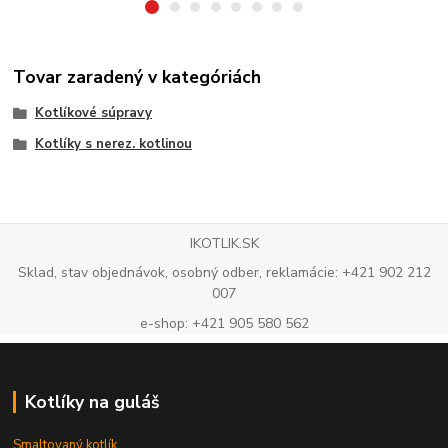
Tovar zaradený v kategóriách
Kotlíkové súpravy
Kotlíky s nerez. kotlinou
IKOTLIK.SK
Sklad, stav objednávok, osobný odber, reklamácie: +421 902 212
007
e-shop: +421 905 580 562
Kotlíky na guláš
Smaltovaný kotlík