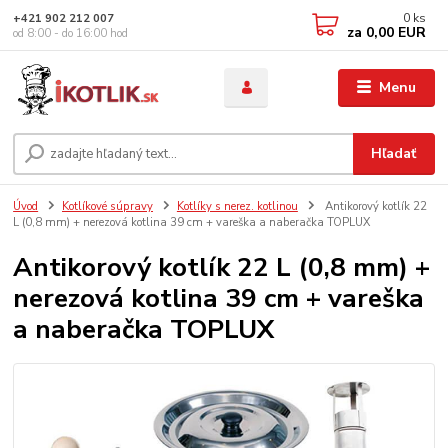
0
ks
+421 902 212 007
za
0,00 EUR
od 8:00 - do 16:00 hod
Menu
Hľadať
Úvod
Kotlíkové súpravy
Kotlíky s nerez. kotlinou
Antikorový kotlík 22
L (0,8 mm) + nerezová kotlina 39 cm + vareška a naberačka TOPLUX
Antikorový kotlík 22 L (0,8 mm) +
nerezová kotlina 39 cm + vareška
a naberačka TOPLUX