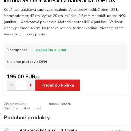
kotlina 39 cm + vareška a naberačka TOPLUX
Kotlíková gulášová súprava obsahuje: Antikorový kotlík Objem: 22 L.
Horný priemer: 47 cm. Výška: 20 cm. Hrúbka: 0,8 mm Materiál: nerez INOX
(antikor). Antikorová pokrievka. Materiál: nerez INOX (antikor). Veľkosť:
vrchný priemer: 46 cm. Nerezová kotlina Rozmer kotliny: Priemer: 39 cm.
Výška kotlin...
celý popis
Dostupnosť
expedícia 3-5 dní
Nie sme platcovia DPH
195,00 EUR
/
ks
Pridať do košíka
Číslo produktu:
00002-3922N
Strážiť cenu / dostupnosť
Podobné produkty
Antikorový kotlík 22 L (0,8 mm) +