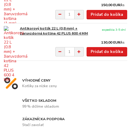
150,00 EUR
/
ks
Pridať do košíka
Antikorový kotlík 22 L (0,8 mm) +
expedícia 3-5 dní
žiaruvzdorná kotlina 42 PLUS 600 4 MM
130,00 EUR
/
ks
Pridať do košíka
VÝHODNÉ CENY
Kotlíky za nízke ceny
VŠETKO SKLADOM
99 % držíme skladom
ZÁKAZNÍCKA PODPORA
Stačí zavolať