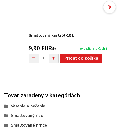
Smaltovaný kastról 0,5 L
Smaltovaný 
9,90 EUR
11,00 E
expedícia 3-5 dní
/
ks
Pridať do košíka
Tovar zaradený v kategóriách
Varenie a pečenie
Smaltovaný riad
Smaltované hrnce