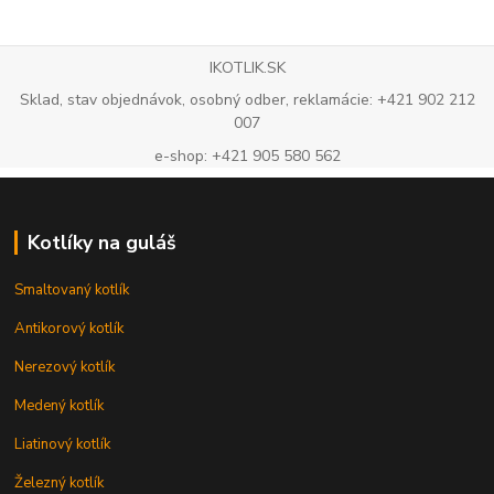
IKOTLIK.SK
Sklad, stav objednávok, osobný odber, reklamácie: +421 902 212
007
e-shop: +421 905 580 562
Kotlíky na guláš
Smaltovaný kotlík
Antikorový kotlík
Nerezový kotlík
Medený kotlík
Liatinový kotlík
Železný kotlík