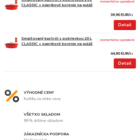
momentálne vypredané
CLASSIC + paprikové korenie na guláš
39,90 EUR
/
ks
Detail
Smaltovaný kastról s pokrievkou 20 L
momentálne vypredané
CLASSIC + paprikové korenie na guláš
44,90 EUR
/
ks
Detail
VÝHODNÉ CENY
Kotlíky za nízke ceny
VŠETKO SKLADOM
99 % držíme skladom
ZÁKAZNÍCKA PODPORA