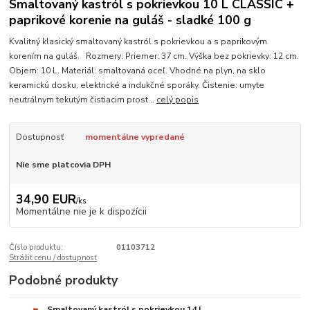
Smaltovaný kastról s pokrievkou 10 L CLASSIC +
paprikové korenie na guláš - sladké 100 g
Kvalitný klasický smaltovaný kastról s pokrievkou a s paprikovým
korením na guláš. Rozmery: Priemer: 37 cm. Výška bez pokrievky: 12 cm.
Objem: 10 L. Materiál: smaltovaná oceľ. Vhodné na plyn, na sklo
keramickú dosku, elektrické a indukčné sporáky. Čistenie: umyte
neutrálnym tekutým čistiacim prost...
celý popis
Dostupnosť
momentálne vypredané
Nie sme platcovia DPH
34,90 EUR
/
ks
Momentálne nie je k dispozícii
Číslo produktu:
01103712
Strážiť cenu / dostupnosť
Podobné produkty
Smaltovaný kastról s pokrievkou 14 L