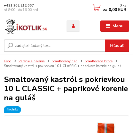
0
ks
+421 902 212 007
za
0,00 EUR
od 8:00 - do 16:00 hod
Menu
Hľadať
Úvod
Varenie a pečenie
Smaltovaný riad
Smaltované hrnce
Smaltovaný kastról s pokrievkou 10 L CLASSIC + paprikové korenie na guláš
Smaltovaný kastról s pokrievkou
10 L CLASSIC + paprikové korenie
na guláš
Novinka