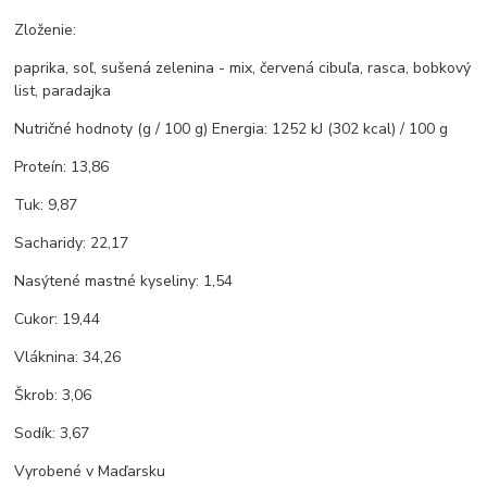
Zloženie:
paprika, soľ, sušená zelenina - mix, červená cibuľa, rasca, bobkový
list, paradajka
Nutričné hodnoty (g / 100 g) Energia: 1252 kJ (302 kcal) / 100 g
Proteín: 13,86
Tuk: 9,87
Sacharidy: 22,17
Nasýtené mastné kyseliny: 1,54
Cukor: 19,44
Vláknina: 34,26
Škrob: 3,06
Sodík: 3,67
Vyrobené v Maďarsku