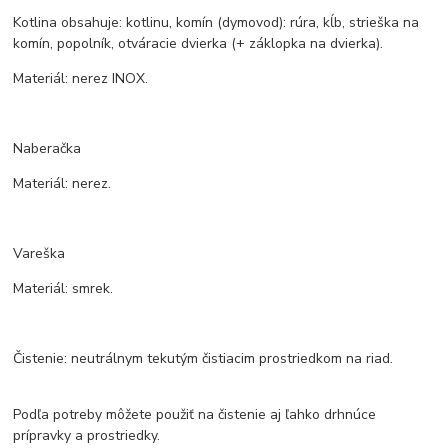
Kotlina obsahuje: kotlinu, komín (dymovod): rúra, kĺb, strieška na
komín, popolník, otváracie dvierka (+ záklopka na dvierka).
Materiál: nerez INOX.
Naberačka
Materiál: nerez.
Vareška
Materiál: smrek.
Čistenie: neutrálnym tekutým čistiacim prostriedkom na riad.
Podľa potreby môžete použiť na čistenie aj ľahko drhnúce
prípravky a prostriedky.