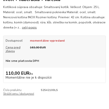
Kotlíková súprava obsahuje: Smaltovaný kotlík. Veľkosť: Objem: 25 L.
Materiál: ocel, smalt. Smaltovaná pokrievka Materiál: ocel, smalt.
Nerezová kotlina INOX Rozmer kotliny: Priemer: 42 cm. Kotlina obsahuje:
kotlinu, komín (dymovod): rúra, kĺb, strieška na komín, popolník, otváracie
dvierka (+ z...
celý popis
Dostupnosť
momentálne vypredané
Cena pred
163,00 EUR
zľavou
Nie sme platcovia DPH
110,00 EUR
/
ks
Momentálne nie je k dispozícii
Číslo produktu:
52542100LS
Strážiť cenu / dostupnosť