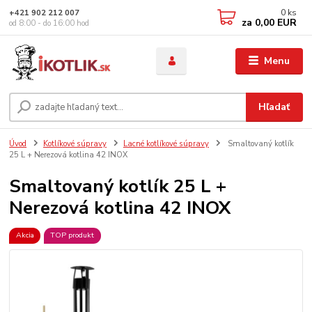
0
ks
+421 902 212 007
za
0,00 EUR
od 8:00 - do 16:00 hod
Menu
Hľadať
Úvod
Kotlíkové súpravy
Lacné kotlíkové súpravy
Smaltovaný kotlík
25 L + Nerezová kotlina 42 INOX
Smaltovaný kotlík 25 L +
Nerezová kotlina 42 INOX
Akcia
TOP produkt