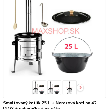
Smaltovaný kotlík 25 L + Nerezová kotlina 42
INOX + naberačka + vareška