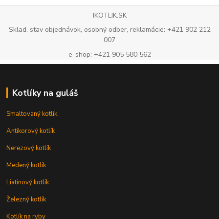
IKOTLIK.SK
Sklad, stav objednávok, osobný odber, reklamácie: +421 902 212
007
e-shop: +421 905 580 562
Kotlíky na guláš
Smaltovaný kotlík
Antikorový kotlík
Nerezový kotlík
Medený kotlík
Liatinový kotlík
Železný kotlík
Kotlík na ryby