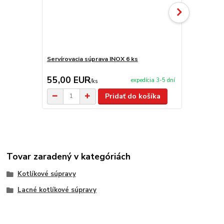
Servírovacia súprava INOX 6 ks
Servírovacia
55,00 EUR
209,00 
expedícia 3-5 dní
/
ks
Pridať do košíka
Tovar zaradený v kategóriách
Kotlíkové súpravy
Lacné kotlíkové súpravy