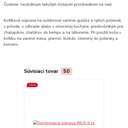
Čistenie: neutrálnym tekutým čistiacim prostriedkom na riad.
Kotlíková súprava na outdorové varenie guláša a rybích polievok
v prírode, v záhrade alebo v otvorenej kuchyne, predovšetkým pre
chalupárov, chatárov, do kempu a na táborenie. Pri použití koša v
kotlíku na varené mäsa, jaterníc, klobás, zeleniny do polievky a
konzerv.
Súvisiaci tovar
50
Akcia
Akcia