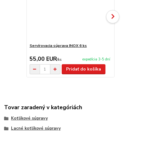
Servírovacia súprava INOX 6 ks
Servírovacia
55,00 EUR
209,00 
expedícia 3-5 dní
/
ks
Pridať do košíka
Tovar zaradený v kategóriách
Kotlíkové súpravy
Lacné kotlíkové súpravy