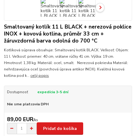
Smaltovaný kotlík 11 L BLACK + nerezová poklice
INOX + kovová kotlina, průměr 33 cm +
žáruvzdorná barva odolná do 700 °C
Kotlíková súprava obsahuje: Smaltovaný kotlík BLACK. Veľkosť: Objem:
11 l. Veľkosť: priemer: 40 cm, vrátane rúčky 41 cm. Výška: 19 cm.
Hmotnosť: 1,38 kg. Materiál: ocel, smalt. Nerezová pokrievka Materiál:
nehrdzavejúca oceľ (povrchová úprava antikor INOX). Kvalitná kovová
kotlina pod k...
celý popis
Dostupnosť
expedícia 3-5 dní
Nie sme platcovia DPH
89,00 EUR
/
ks
Pridať do košíka