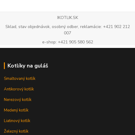
IKOTLIK.SK
Sklad, stav objednávok, osobný odber, reklamácie: +421 902 212
007
e-shop: +421 905 580 562
Kotlíky na guláš
Smaltovaný kotlík
Antikorový kotlík
Nerezový kotlík
Medený kotlík
Liatinový kotlík
Železný kotlík