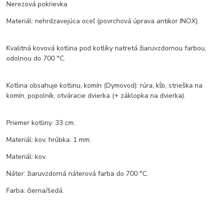
Nerezová pokrievka
Materiál: nehrdzavejúca oceľ (povrchová úprava antikor INOX).
Kvalitná kovová kotlina pod kotlíky natretá žiaruvzdornou farbou,
odolnou do 700 °C.
Kotlina obsahuje kotlinu, komín (Dymovod): rúra, kĺb, strieška na
komín, popolník, otváracie dvierka (+ záklopka na dvierka).
Priemer kotliny: 33 cm.
Materiál: kov, hrúbka: 1 mm.
Materiál: kov.
Náter: žiaruvzdorná náterová farba do 700 °C.
Farba: čierna/šedá.