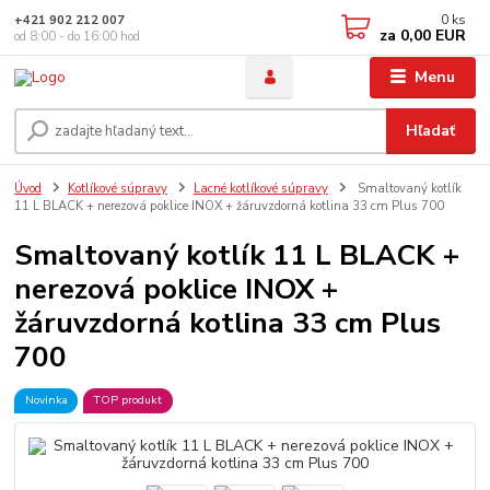
0
ks
+421 902 212 007
za
0,00 EUR
od 8:00 - do 16:00 hod
Menu
Hľadať
Úvod
Kotlíkové súpravy
Lacné kotlíkové súpravy
Smaltovaný kotlík
11 L BLACK + nerezová poklice INOX + žáruvzdorná kotlina 33 cm Plus 700
Smaltovaný kotlík 11 L BLACK +
nerezová poklice INOX +
žáruvzdorná kotlina 33 cm Plus
700
Novinka
TOP produkt