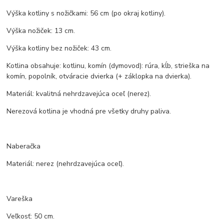
Výška kotliny s nožičkami: 56 cm (po okraj kotliny).
Výška nožiček: 13 cm.
Výška kotliny bez nožiček: 43 cm.
Kotlina obsahuje: kotlinu, komín (dymovod): rúra, kĺb, strieška na
komín, popolník, otváracie dvierka (+ záklopka na dvierka).
Materiál: kvalitná nehrdzavejúca oceľ (nerez).
Nerezová kotlina je vhodná pre všetky druhy paliva.
Naberačka
Materiál: nerez (nehrdzavejúca oceľ).
Vareška
Veľkosť: 50 cm.