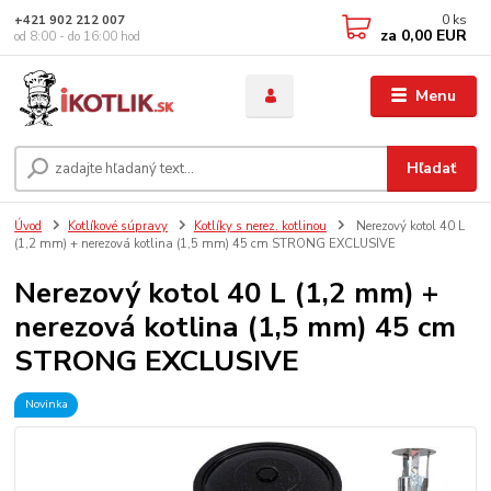
0
ks
+421 902 212 007
za
0,00 EUR
od 8:00 - do 16:00 hod
Menu
Hľadať
Úvod
Kotlíkové súpravy
Kotlíky s nerez. kotlinou
Nerezový kotol 40 L
(1,2 mm) + nerezová kotlina (1,5 mm) 45 cm STRONG EXCLUSIVE
Nerezový kotol 40 L (1,2 mm) +
nerezová kotlina (1,5 mm) 45 cm
STRONG EXCLUSIVE
Novinka