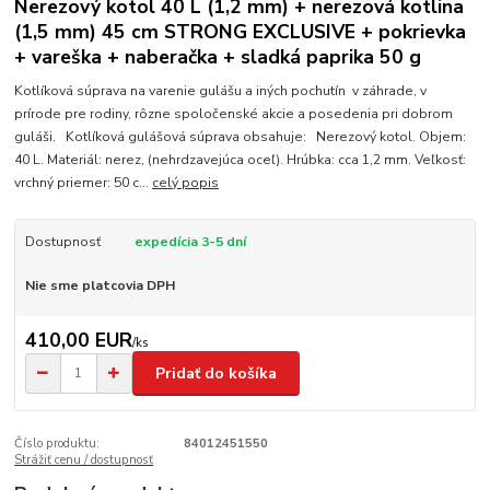
Nerezový kotol 40 L (1,2 mm) + nerezová kotlina
(1,5 mm) 45 cm STRONG EXCLUSIVE + pokrievka
+ vareška + naberačka + sladká paprika 50 g
Kotlíková súprava na varenie gulášu a iných pochutín v záhrade, v
prírode pre rodiny, rôzne spoločenské akcie a posedenia pri dobrom
guláši. Kotlíková gulášová súprava obsahuje: Nerezový kotol. Objem:
40 L. Materiál: nerez, (nehrdzavejúca oceľ). Hrúbka: cca 1,2 mm. Veľkosť:
vrchný priemer: 50 c...
celý popis
Dostupnosť
expedícia 3-5 dní
Nie sme platcovia DPH
410,00 EUR
/
ks
Pridať do košíka
Číslo produktu:
84012451550
Strážiť cenu / dostupnosť