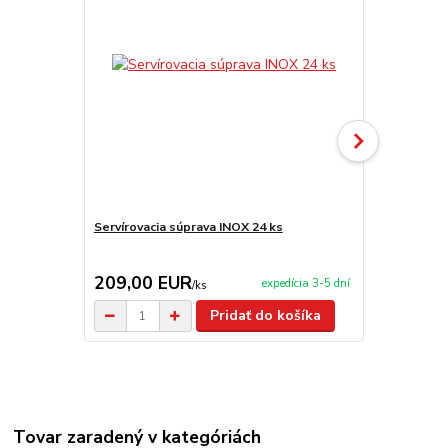
Servírovacia súprava INOX 24 ks
Servírovacia
209,00 EUR
2,90 EU
expedícia 3-5 dní
/
ks
Pridať do košíka
Tovar zaradený v kategóriách