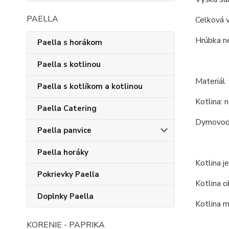
PAELLA
Celková v
Hrúbka ne
Paella s horákom
Paella s kotlinou
Materiál
Paella s kotlíkom a kotlinou
Kotlina: n
Paella Catering
Dymovod:
Paella panvice
Paella horáky
Kotlina j
Pokrievky Paella
Kotlina o
Doplnky Paella
Kotlina m
KORENIE - PAPRIKA