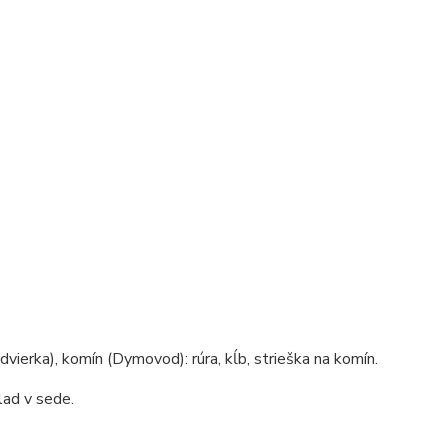
dvierka), komín (Dymovod): rúra, kĺb, strieška na komín.
lad v sede.