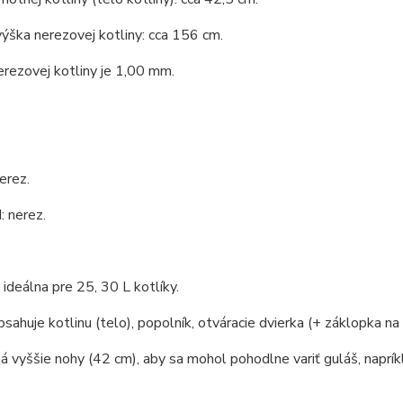
ýška nerezovej kotliny: cca 156 cm.
rezovej kotliny je 1,00 mm.
erez.
 nerez.
e ideálna pre 25, 30 L kotlíky.
bsahuje kotlinu (telo), popolník, otváracie dvierka (+ záklopka na 
á vyššie nohy (42 cm), aby sa mohol pohodlne variť guláš, naprík