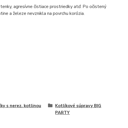
tenky, agresívne čistiace prostriedky atď. Po očistený
atine a železe nevznikla na povrchu korózia.
íky s nerez. kotlinou
Kotlíkové súpravy BIG
PARTY