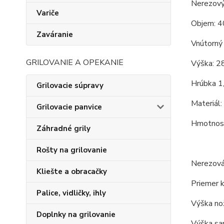
Nerezový
Variče
Objem: 4
Zaváranie
Vnútorný 
GRILOVANIE A OPEKANIE
Výška: 2
Hrúbka 1
Grilovacie súpravy
Materiál:
Grilovacie panvice
Hmotnosť
Záhradné grily
Rošty na grilovanie
Nerezová
Kliešte a obracačky
Priemer k
Palice, vidličky, ihly
Výška nož
Doplnky na grilovanie
Výška sam