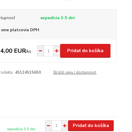
tupnosť
expedícia 3-5 dní
 sme platcovia DPH
4,00 EUR
Pridať do košíka
/
ks
roduktu:
45124515650
Strážiť cenu / dostupnosť
Pridať do košíka
expedícia 3-5 dní