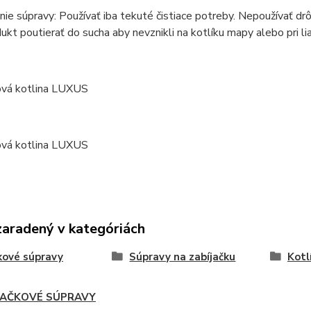
ie súpravy: Používať iba tekuté čistiace potreby. Nepoužívať drô
ukt poutierať do sucha aby nevznikli na kotlíku mapy alebo pri li
zaradený v kategóriách
kové súpravy
Súpravy na zabíjačku
Kotl
JAČKOVÉ SÚPRAVY