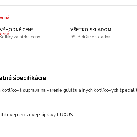
VÝHODNÉ CENY
VŠETKO SKLADOM
Kotlíky za nízke ceny
99 % držíme skladom
tné špecifikácie
kotlíková súprava na varenie gulášu a iných kotlíkových špecialít
tlíkovej nerezovej súpravy LUXUS: