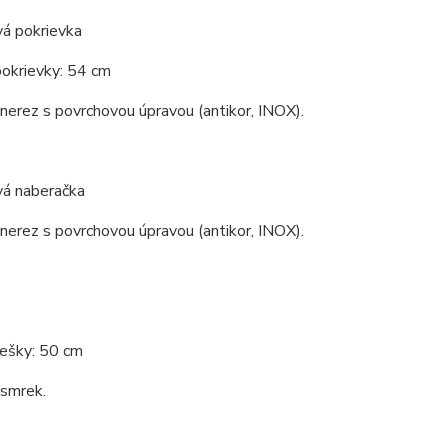
vá pokrievka
pokrievky: 54 cm
 nerez s povrchovou úpravou (antikor, INOX).
vá naberačka
 nerez s povrchovou úpravou (antikor, INOX).
rešky: 50 cm
 smrek.