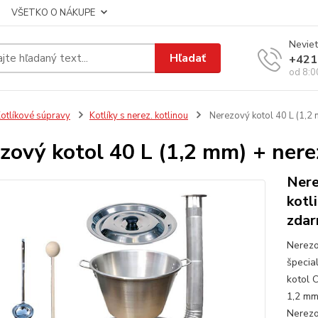
VŠETKO O NÁKUPE
Neviet
Hľadať
+421
od 8:0
otlíkové súpravy
Kotlíky s nerez. kotlinou
Nerezový kotol 40 L (1,2
zový kotol 40 L (1,2 mm) + ner
Nere
kotl
zda
Nerezo
špecia
kotol 
1,2 mm
Nerezo