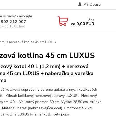
Prihlásenie
e si rady? Zavolajte.
0
ks
 902 212 007
za
0,00 EUR
0 - do 16:00 hod
 mm) + nerezová kotlina 45 cm LUXUS
ezová kotlina 45 cm LUXUS
zový kotol 40 L (1,2 mm) + nerezová
ina 45 cm LUXUS + naberačka a vareška
rma
vá kotlíková súprava na varenie gulášu a iných kotlíkových
lít. Obsah kotlíkovej nerezovej súpravy LUXUS: Nerezový
Objem: 40 L. Vnútorný priemer: 50 cm. Výška: 28,50 cm. Hrúbka
. Materiál: nerez (nehrdzavejúca oceľ). Hmotnosť: 5,7 kg.
vá kotlina LUXUS Priemer kotl...
celý popis