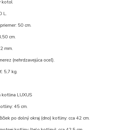
 kotol
0 L.
priemer: 50 cm.
8,50 cm.
,2 mm.
 nerez (nehrdzavejúca oceľ).
: 5,7 kg.
 kotlina LUXUS
otliny: 45 cm.
ičiek po dolný okraj (dno) kotliny: cca 42 cm.
otnej kotliny (telo kotliny): cca 42,5 cm.