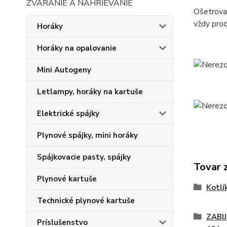
ZVÁRANIE A NAHRIEVANIE
Ošetrovan
vždy prod
Horáky
Horáky na opalovanie
Mini Autogeny
Letlampy, horáky na kartuše
Elektrické spájky
Plynové spájky, mini horáky
Spájkovacie pasty, spájky
Tovar 
Plynové kartuše
Kotlí
Technické plynové kartuše
ZABI
Príslušenstvo