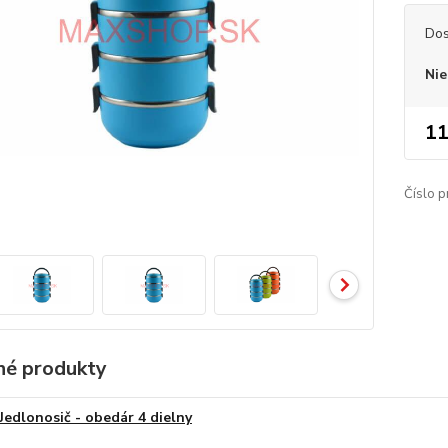
Dos
Nie
11
Číslo p
é produkty
Jedlonosič - obedár 4 dielny