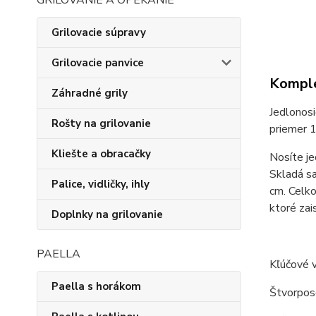
GRILOVANIE A OPEKANIE
Grilovacie súpravy
Grilovacie panvice
Komple
Záhradné grily
Jedlonosi
Rošty na grilovanie
priemer 
Kliešte a obracačky
Nosíte je
Skladá sa
Palice, vidličky, ihly
cm. Celko
ktoré zai
Doplnky na grilovanie
PAELLA
Kľúčové v
Paella s horákom
Štvorpos