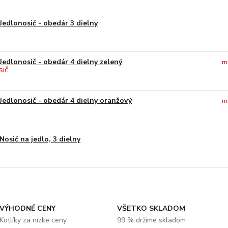
Jedlonosič - obedár 3 dielny
Jedlonosič - obedár 4 dielny zelený
m
Jedlonosič - obedár 4 dielny oranžový
m
Nosič na jedlo, 3 dielny
VÝHODNÉ CENY
VŠETKO SKLADOM
Kotlíky za nízke ceny
99 % držíme skladom