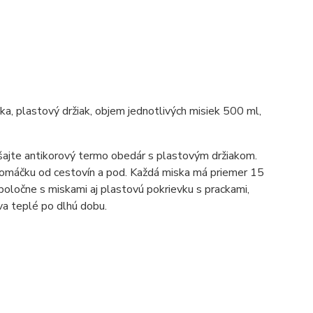
ka, plastový držiak, objem jednotlivých misiek 500 ml,
šajte antikorový termo obedár s plastovým držiakom.
 omáčku od cestovín a pod. Každá miska má priemer 15
oločne s miskami aj plastovú pokrievku s prackami,
va teplé po dlhú dobu.