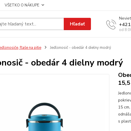
VŠETKO O NÁKUPE
Neviet
Hľadať
+421
od 8:0
edlonosiče, fľaše na pitie
Jedlonosič - obedár 4 dielny modrý
onosič - obedár 4 dielny modrý
Obed
15,5
Jedlon
pokriev
15 cm,
odnáša
s plas