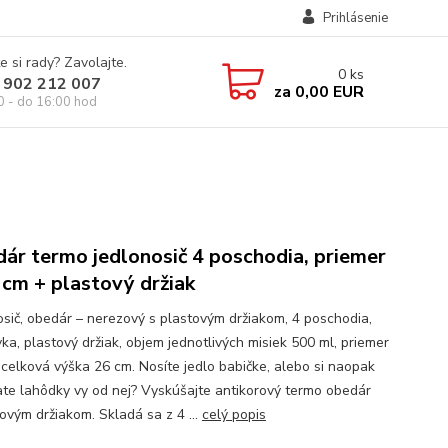
Prihlásenie
e si rady? Zavolajte.
0
ks
 902 212 007
za
0,00 EUR
0 - do 16:00 hod
ár termo jedlonosič 4 poschodia, priemer
 cm + plastový držiak
osič, obedár – nerezový s plastovým držiakom, 4 poschodia,
ka, plastový držiak, objem jednotlivých misiek 500 ml, priemer
 celková výška 26 cm. Nosíte jedlo babičke, alebo si naopak
te lahôdky vy od nej? Vyskúšajte antikorový termo obedár
tovým držiakom. Skladá sa z 4 ...
celý popis