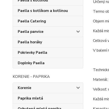
Paella s kotlinou
Určený na
Paella s kotlíkom a kotlinou
Termo obe
Objem mis
Paella Catering
Každá mi
Paella panvice
Celková 
Paella horáky
V balení 
Pokrievky Paella
Doplnky Paella
Technické
KORENIE - PAPRIKA
Materiál:
Korenie
Veľkosť: 
Paprika mletá
Každá mis
Kapacita 
Ochutená mletá paprika