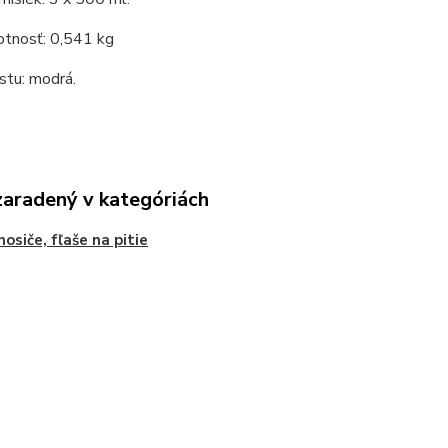
otnosť: 0,541 kg
stu: modrá.
zaradený v kategóriách
nosiče, fľaše na pitie