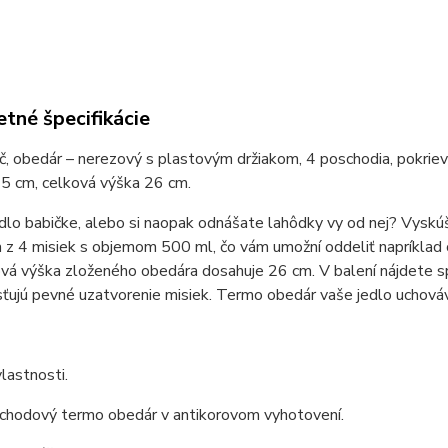
tné špecifikácie
č, obedár – nerezový s plastovým držiakom, 4 poschodia, pokriev
15 cm, celková výška 26 cm.
dlo babičke, alebo si naopak odnášate lahôdky vy od nej? Vyskú
 z 4 misiek s objemom 500 ml, čo vám umožní oddeliť napríklad
vá výška zloženého obedára dosahuje 26 cm. V balení nájdete sp
sťujú pevné uzatvorenie misiek. Termo obedár vaše jedlo uchová
lastnosti.
chodový termo obedár v antikorovom vyhotovení.