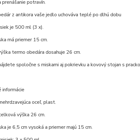
 prenášanie potravín.
dár z antikora vaše jedlo uchováva teplé po dlhú dobu
iek je 500 ml (3 x).
ska má priemer 15 cm.
výška termo obedára dosahuje 26 cm.
nájdete spoločne s miskami aj pokrievku a kovový stojan s prack
 informácie
 nehrdzavejúca oceľ, plast.
celková výška 26 cm.
ka je 6,5 cm vysoká a priemer majú 15 cm.
misiek: 3 x 500 ml.