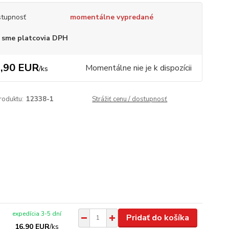
tupnosť
momentálne vypredané
 sme platcovia DPH
,90 EUR
Momentálne nie je k dispozícii
/
ks
roduktu:
12338-1
Strážiť cenu / dostupnosť
expedícia 3-5 dní
Pridať do košíka
16,90 EUR
/
ks