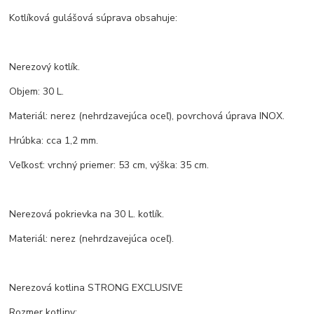
Kotlíková gulášová súprava obsahuje:
Nerezový kotlík.
Objem: 30 L.
Materiál: nerez (nehrdzavejúca oceľ), povrchová úprava INOX.
Hrúbka: cca 1,2 mm.
Veľkosť: vrchný priemer: 53 cm, výška: 35 cm.
Nerezová pokrievka na 30 L. kotlík.
Materiál: nerez (nehrdzavejúca oceľ).
Nerezová kotlina STRONG EXCLUSIVE
Rozmer kotliny: