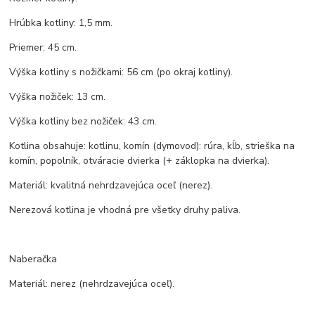
Hrúbka kotliny: 1,5 mm.
Priemer: 45 cm.
Výška kotliny s nožičkami: 56 cm (po okraj kotliny).
Výška nožiček: 13 cm.
Výška kotliny bez nožiček: 43 cm.
Kotlina obsahuje: kotlinu, komín (dymovod): rúra, kĺb, strieška na
komín, popolník, otváracie dvierka (+ záklopka na dvierka).
Materiál: kvalitná nehrdzavejúca oceľ (nerez).
Nerezová kotlina je vhodná pre všetky druhy paliva.
Naberačka
Materiál: nerez (nehrdzavejúca oceľ).