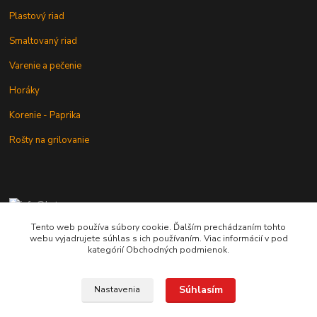
Plastový riad
Smaltovaný riad
Varenie a pečenie
Horáky
Korenie - Paprika
Rošty na grilovanie
+421 902 212 007
od 8:00 - do 16:00 hod
Tento web používa súbory cookie. Ďalším prechádzaním tohto
webu vyjadrujete súhlas s ich používaním. Viac informácií v pod
info@kotlik.sk
kategórií Obchodných podmienok.
Súhlasím
Nastavenia