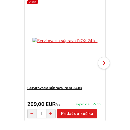
Akcia
TOP produkt
Servírovacia súprava INOX 24 ks
Servírovacia
209,00 EUR
2,90 EU
expedícia 3-5 dní
/
ks
Pridať do košíka