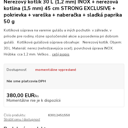
Nerezový kotlík 30 L (1,2 mm) INOX + nerezová
kotlina (1,5 mm) 45 cm STRONG EXCLUSIVE +
pokrievka + vareška + naberačka + sladká paprika
50 g
Kotlíková súprava na varenie gulášu a iných pochutín v záhrade, v
prírode pre rodiny, rôzne spoločenské akcie a posedenia pri dobrom
guláši. Kotlíková gulášová súprava obsahuje: Nerezový kotlík. Objem:
30 L. Materiál: nerez (nehrdzavejúca oceľ), povrchová úprava INOX.
Hrúbka: cca 1,2 mm. Veľkos...
celý popis
Dostupnosť
momentálne vypredané
Nie sme platcovia DPH
380,00 EUR
/
ks
Momentálne nie je k dispozícii
Číslo produktu:
63012451550
Strážiť cenu / dostupnosť