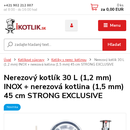
0
ks
+421 902 212 007
za
0,00 EUR
od 8:00 - do 16:00 hod
Menu
Hľadať
Úvod
Kotlíkové súpravy
Kotlíky s nerez. kotlinou
Nerezový kotlík 30 L
(1,2 mm) INOX + nerezová kotlina (1,5 mm) 45 cm STRONG EXCLUSIVE
Nerezový kotlík 30 L (1,2 mm)
INOX + nerezová kotlina (1,5 mm)
45 cm STRONG EXCLUSIVE
Novinka