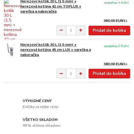
Nerezový kotlík 30 L (1,5 mm) +
expedícia 3-5 dní
nerezová kotlina 42 cm TOPLUX +
vareška a naberačka
360,00 EUR
/
ks
Pridať do košíka
Nerezový kotlík 30 L (1,5 mm) +
expedícia 3-5 dní
nerezová kotlina 45 cm LUX + vareška a
naberačka
380,00 EUR
/
ks
Pridať do košíka
VÝHODNÉ CENY
Kotlíky za nízke ceny
VŠETKO SKLADOM
99 % držíme skladom