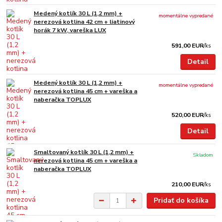
Medený kotlík 30 L (1,2 mm) +
momentálne vypredané
nerezová kotlina 42 cm + liatinový
horák 7 kW, vareška LUX
591,00 EUR
/
ks
Detail
Medený kotlík 30 L (1,2 mm) +
momentálne vypredané
nerezová kotlina 45 cm + vareška a
naberačka TOPLUX
520,00 EUR
/
ks
Detail
Smaltovaný kotlík 30 L (1,2 mm) +
Skladom
nerezová kotlina 45 cm + vareška a
naberačka TOPLUX
210,00 EUR
/
ks
Pridať do košíka