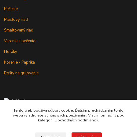
Pečenie
Plastový riad
Smaltovaný riad
Varenie a pečenie
Horáky
Korenie - Paprika
Rošty na grilovanie
+421 902 212 007
od 8:00 - do 16:00 hod
Tento web používa súbory cookie. Ďalším prechádzaním tohto
webu vyjadrujete súhlas s ich používaním. Viac informácií v pod
info@kotlik.sk
kategórií Obchodných podmienok.