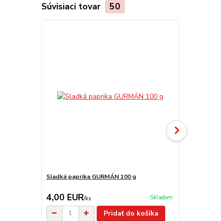
Súvisiaci tovar
50
Sladká paprika GURMÁN 100 g
Paprika GU
4,00 EUR
4,70 EU
Skladom
/
ks
Pridať do košíka