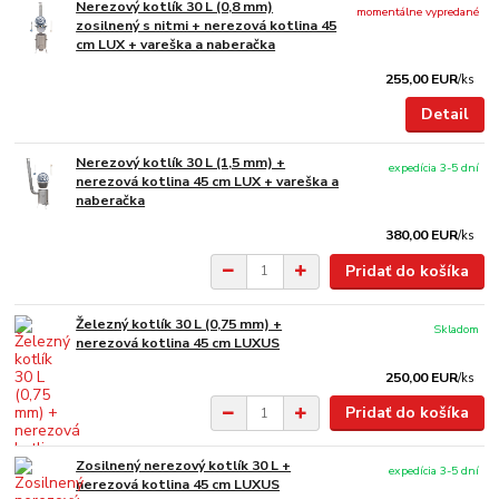
Nerezový kotlík 30 L (0,8 mm)
momentálne vypredané
zosilnený s nitmi + nerezová kotlina 45
cm LUX + vareška a naberačka
255,00 EUR
/
ks
Detail
Nerezový kotlík 30 L (1,5 mm) +
expedícia 3-5 dní
nerezová kotlina 45 cm LUX + vareška a
naberačka
380,00 EUR
/
ks
Pridať do košíka
Železný kotlík 30 L (0,75 mm) +
Skladom
nerezová kotlina 45 cm LUXUS
250,00 EUR
/
ks
Pridať do košíka
Zosilnený nerezový kotlík 30 L +
expedícia 3-5 dní
nerezová kotlina 45 cm LUXUS