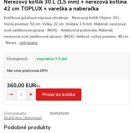
Nerezový kotlík 30 L (1,5 mm) + nerezová kotlina
42 cm TOPLUX + vareška a naberačka
Kotlíková gulášová súprava obsahuje: Nerezový kotlík Objem: 30 L.
Horný priemer: 53 cm. Výška: 22 cm. Hrúbka: 1,5 mm. Materiál: nerezová
oceľ (antikorová úprava - INOX). Antikorová pokrievka. Materiál:
nerezová oceľ (antikorová úprava - INOX). Veľkosť: vrchný priemer: 48 cm.
Nerez...
celý popis
Dostupnosť
expedícia 3-5 dní
Nie sme platcovia DPH
360,00 EUR
/
ks
Pridať do košíka
Číslo produktu:
05453015N
Strážiť cenu / dostupnosť
Podobné produkty