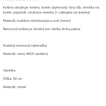
Kotlina obsahuje: kotlinu, komín (dymovod): rúra, kĺb, strieška na
komín, popolník, otváracie dvierka (+ záklopka na dvierka).
Materiál: kvalitná nehrdzavejúca oceľ (nerez).
Nerezová kotlina je vhodná pre všetky druhy paliva.
Kvalitná nerezová naberačka.
Materiál: nerez INOX (antikor).
Vareška
Dĺžka: 50 cm
Materiál: smrek.