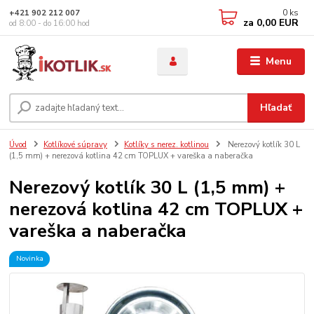
0
ks
+421 902 212 007
za
0,00 EUR
od 8:00 - do 16:00 hod
Menu
Hľadať
Úvod
Kotlíkové súpravy
Kotlíky s nerez. kotlinou
Nerezový kotlík 30 L
(1,5 mm) + nerezová kotlina 42 cm TOPLUX + vareška a naberačka
Nerezový kotlík 30 L (1,5 mm) +
nerezová kotlina 42 cm TOPLUX +
vareška a naberačka
Novinka