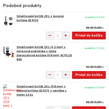
Podobné produkty
Smaltovaný kotlík 20 L + kovová
expedícia 3-5 dní
kotlina 42 KOV
99,00 EUR
/
ks
Pridať do košíka
Smaltovaný kotlík 20 L (1,2 mm) +
expedícia 3-5 dní
nerezová pokrievka + nízka
žiaruvzdorná kotlina (0,8 mm) 42 PLUS
600
93,00 EUR
/
ks
Pridať do košíka
Smaltovaný kotlík 20 L (0,8 mm) +
expedícia 3-5 dní
kovová kotlina 42 KOV + vareška +
misky 12 ks
99,00 EUR
/
ks