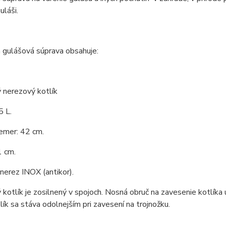
láši.
 gulášová súprava obsahuje:
 nerezový kotlík
5 L.
emer: 42 cm.
1 cm.
 nerez INOX (antikor).
kotlík je zosilnený v spojoch. Nosná obruč na zavesenie kotlíka 
tlík sa stáva odolnejším pri zavesení na trojnožku.