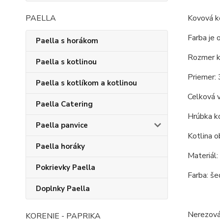
Kovová ko
PAELLA
Farba je 
Paella s horákom
Rozmer ko
Paella s kotlinou
Priemer: 
Paella s kotlíkom a kotlinou
Celková 
Paella Catering
Hrúbka ko
Paella panvice
Kotlina o
Paella horáky
Materiál:
Pokrievky Paella
Farba: še
Doplnky Paella
Nerezová
KORENIE - PAPRIKA