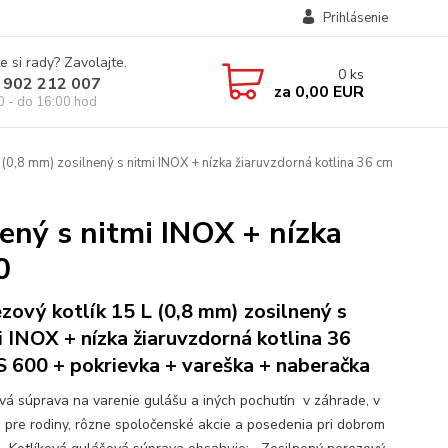
Prihlásenie
e si rady? Zavolajte.
0
ks
 902 212 007
za
0,00 EUR
0 - do 16:00 hod
 (0,8 mm) zosilnený s nitmi INOX + nízka žiaruvzdorná kotlina 36 cm
ený s nitmi INOX + nízka
0
zový kotlík 15 L (0,8 mm) zosilnený s
i INOX + nízka žiaruvzdorná kotlina 36
 600 + pokrievka + vareška + naberačka
ová súprava na varenie gulášu a iných pochutín v záhrade, v
e pre rodiny, rôzne spoločenské akcie a posedenia pri dobrom