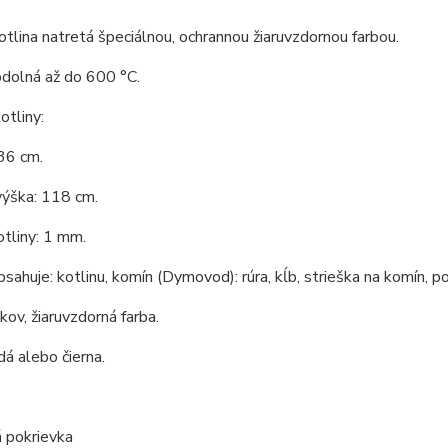
tlina natretá špeciálnou, ochrannou žiaruvzdornou farbou.
odolná až do 600 °C.
tliny:
36 cm.
výška: 118 cm.
tliny: 1 mm.
bsahuje: kotlinu, komín (Dymovod): rúra, kĺb, strieška na komín, po
 kov, žiaruvzdorná farba.
dá alebo čierna.
 pokrievka