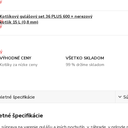
Kotlíkový gulášový set 36 PLUS 600 + nerezový
kotlík 15 L (0,8 mm)
VÝHODNÉ CENY
VŠETKO SKLADOM
Kotlíky za nízke ceny
99 % držíme skladom
etné špecifikácie
Sú
tné špecifikácie
 súprava na varenie gulášu a iných pochutín v záhrade, v prírode 