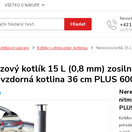
VŠETKO O NÁKUPE
Neviet
Hľadať
+421
od 8:0
otlíkové súpravy
Kotlíky s ohňovzdor. kotlinou
Nerezový kotlík 15 L
zový kotlík 15 L (0,8 mm) zosiln
uvzdorná kotlina 36 cm PLUS 60
Nere
nitm
PLUS
Kotlík
prírod