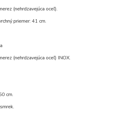
 nerez (nehrdzavejúca oceľ).
vrchný priemer: 41 cm.
a
 nerez (nehrdzavejúca oceľ) INOX.
50 cm.
 smrek.