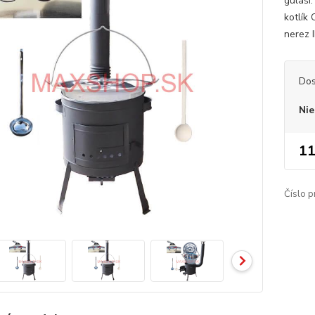
guláši
kotlík 
nerez I
Dos
Nie
11
Číslo p