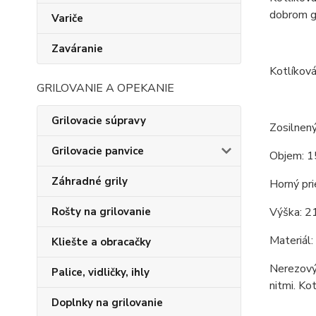
dobrom gu
Variče
Zaváranie
Kotlíková
GRILOVANIE A OPEKANIE
Grilovacie súpravy
Zosilnený
Grilovacie panvice
Objem: 1
Záhradné grily
Horný pri
Výška: 2
Rošty na grilovanie
Materiál:
Kliešte a obracačky
Nerezový 
Palice, vidličky, ihly
nitmi. Ko
Doplnky na grilovanie