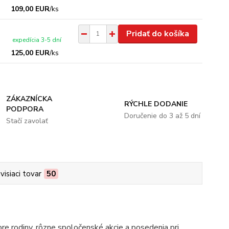
109,00 EUR
/
ks
Pridať do košíka
expedícia 3-5 dní
125,00 EUR
/
ks
ZÁKAZNÍCKA
RÝCHLE DODANIE
PODPORA
Doručenie do 3 až 5 dní
Stačí zavolať
visiaci tovar
50
pre rodiny, rôzne spoločenské akcie a posedenia pri