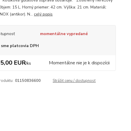
. Kotlíková gulášová súprava obsahuje: Zosilnený nerezový
Objem: 15 L. Horný priemer: 42 cm. Výška: 21 cm. Materiál:
NOX (antikor). N...
celý popis
tupnosť
momentálne vypredané
 sme platcovia DPH
5,00 EUR
Momentálne nie je k dispozícii
/
ks
roduktu:
01150836600
Strážiť cenu / dostupnosť