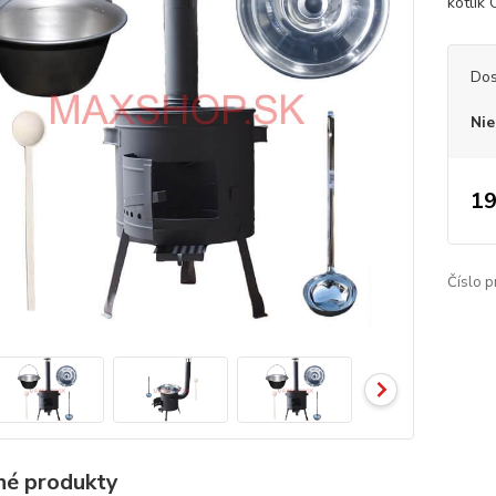
kotlík 
Dos
Nie
19
Číslo p
é produkty