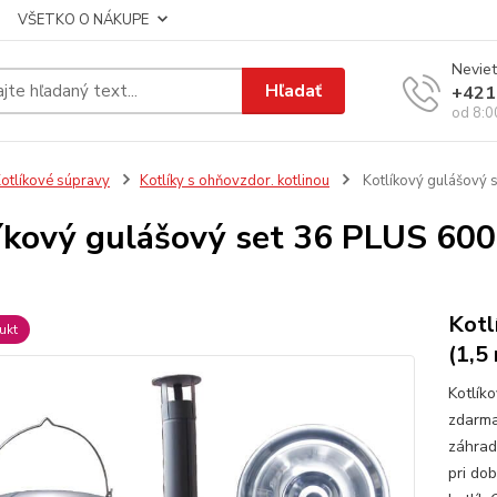
VŠETKO O NÁKUPE
Neviet
Hľadať
+421
od 8:0
otlíkové súpravy
Kotlíky s ohňovzdor. kotlinou
Kotlíkový gulášový s
íkový gulášový set 36 PLUS 600 
Kotl
ukt
(1,5
Kotlík
zdarma
záhrad
pri do