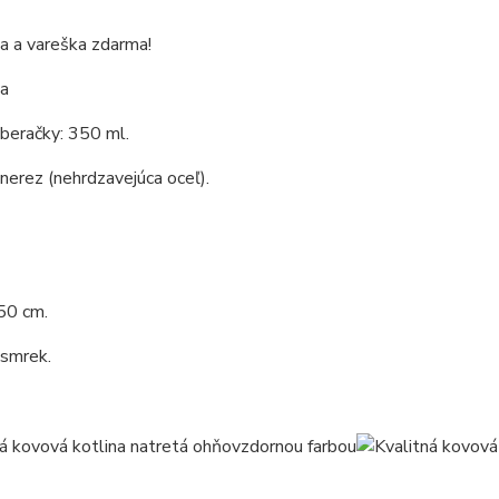
a a vareška zdarma!
a
beračky: 350 ml.
 nerez (nehrdzavejúca oceľ).
50 cm.
 smrek.