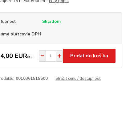
Objem: 15 L. Materiál: m...
celý popis
tupnosť
Skladom
 sme platcovia DPH
4,00 EUR
Pridať do košíka
/
ks
roduktu:
0010361515600
Strážiť cenu / dostupnosť