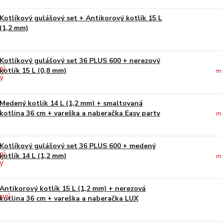
Kotlíkový gulášový set + Antikorový kotlík 15 L
(1,2 mm)
Kotlíkový gulášový set 36 PLUS 600 + nerezový
kotlík 15 L (0,8 mm)
m
Medený kotlik 14 L (1,2 mm) + smaltovaná
kotlina 36 cm + vareška a naberačka Easy party
m
Kotlíkový gulášový set 36 PLUS 600 + medený
kotlík 14 L (1,2 mm)
m
Antikorový kotlík 15 L (1,2 mm) + nerezová
kotlina 36 cm + vareška a naberačka LUX