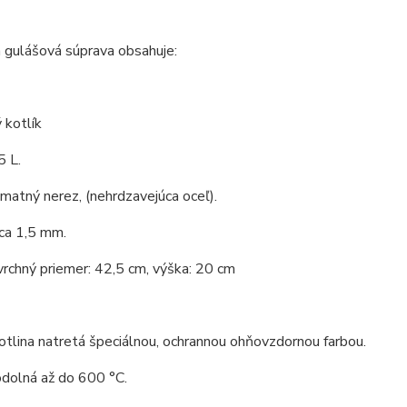
 gulášová súprava obsahuje:
 kotlík
5 L.
 matný nerez, (nehrdzavejúca oceľ).
ca 1,5 mm.
vrchný priemer: 42,5 cm, výška: 20 cm
tlina natretá špeciálnou, ochrannou ohňovzdornou farbou.
odolná až do 600 °C.