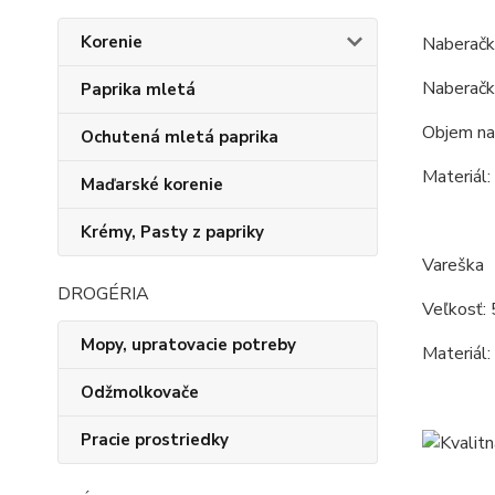
Korenie
Naberačk
Naberačk
Paprika mletá
Objem na
Ochutená mletá paprika
Materiál:
Maďarské korenie
Krémy, Pasty z papriky
Vareška
DROGÉRIA
Veľkosť: 
Mopy, upratovacie potreby
Materiál:
Odžmolkovače
Pracie prostriedky