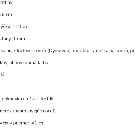
tliny:
36 cm.
výška: 118 cm.
tliny: 1 mm.
bsahuje: kotlinu, komín (Dymovod): rúra, kĺb, strieška na komín, po
 kov, ohňovzdorná farba.
dá.
pokrievka na 14 L. kotlík.
 nerez (nehrdzavejúca oceľ).
vrchný priemer: 41 cm.