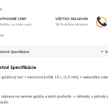
VÝHODNÉ CENY
VŠETKO SKLADOM
Kotlíky za nízke ceny
99 % držíme skladom
etné špecifikácie
S
tné špecifikácie
 gulášový set + nerezový kotlík 15 L (1,5 mm) + naberačka zda
 súprava na varenie gulášu a iných pochutín v záhrade, v prírode 
láši.