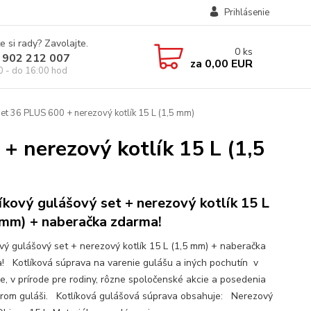
Prihlásenie
e si rady? Zavolajte.
0
ks
 902 212 007
za
0,00 EUR
0 - do 16:00 hod
et 36 PLUS 600 + nerezový kotlík 15 L (1,5 mm)
+ nerezový kotlík 15 L (1,5
íkový gulášový set + nerezový kotlík 15 L
 mm) + naberačka zdarma!
ový gulášový set + nerezový kotlík 15 L (1,5 mm) + naberačka
! Kotlíková súprava na varenie gulášu a iných pochutín v
e, v prírode pre rodiny, rôzne spoločenské akcie a posedenia
brom guláši. Kotlíková gulášová súprava obsahuje: Nerezový