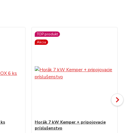
TOP produkt
Akcia
 ks
Horák 7 kW Kemper + pripojovacie
No
príslušenstvo