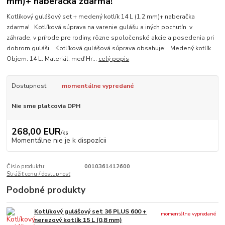
mm)+ naberačka zdarma!
Kotlíkový gulášový set + medený kotlík 14 L (1,2 mm)+ naberačka
zdarma! Kotlíková súprava na varenie gulášu a iných pochutín v
záhrade, v prírode pre rodiny, rôzne spoločenské akcie a posedenia pri
dobrom guláši. Kotlíková gulášová súprava obsahuje: Medený kotlík
Objem: 14 L. Materiál: meď Hr...
celý popis
Dostupnosť
momentálne vypredané
Nie sme platcovia DPH
268,00 EUR
/
ks
Momentálne nie je k dispozícii
Číslo produktu:
0010361412600
Strážiť cenu / dostupnosť
Podobné produkty
Kotlíkový gulášový set 36 PLUS 600 +
momentálne vypredané
nerezový kotlík 15 L (0,8 mm)