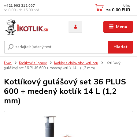
0
ks
+421 902 212 007
za
0,00 EUR
od 8:00 - do 16:00 hod
Menu
Hľadať
Úvod
Kotlíkové súpravy
Kotlíky s ohňovzdor. kotlinou
Kotlíkový
gulášový set 36 PLUS 600 + medený kotlík 14 L (1,2 mm)
Kotlíkový gulášový set 36 PLUS
600 + medený kotlík 14 L (1,2
mm)