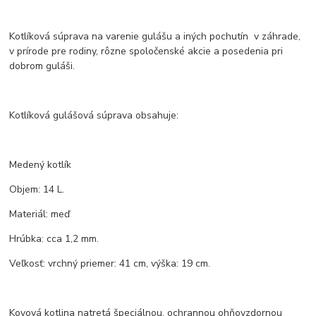
Kotlíková súprava na varenie gulášu a iných pochutín v záhrade,
v prírode pre rodiny, rôzne spoločenské akcie a posedenia pri
dobrom guláši.
Kotlíková gulášová súprava obsahuje:
Medený kotlík
Objem: 14 L.
Materiál: meď
Hrúbka: cca 1,2 mm.
Veľkosť: vrchný priemer: 41 cm, výška: 19 cm.
Kovová kotlina natretá špeciálnou, ochrannou ohňovzdornou