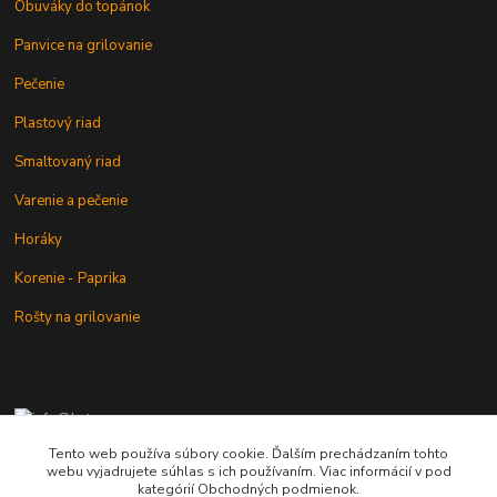
Obuváky do topánok
Panvice na grilovanie
Pečenie
Plastový riad
Smaltovaný riad
Varenie a pečenie
Horáky
Korenie - Paprika
Rošty na grilovanie
+421 902 212 007
od 8:00 - do 16:00 hod
Tento web používa súbory cookie. Ďalším prechádzaním tohto
webu vyjadrujete súhlas s ich používaním. Viac informácií v pod
info@kotlik.sk
kategórií Obchodných podmienok.