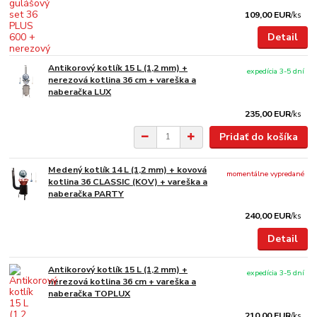
109,00 EUR
/
ks
Detail
Antikorový kotlík 15 L (1,2 mm) +
expedícia 3-5 dní
nerezová kotlina 36 cm + vareška a
naberačka LUX
235,00 EUR
/
ks
Pridať do košíka
Medený kotlík 14 L (1,2 mm) + kovová
momentálne vypredané
kotlina 36 CLASSIC (KOV) + vareška a
naberačka PARTY
240,00 EUR
/
ks
Detail
Antikorový kotlík 15 L (1,2 mm) +
expedícia 3-5 dní
nerezová kotlina 36 cm + vareška a
naberačka TOPLUX
210,00 EUR
/
ks