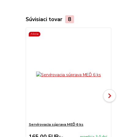
Súvisiaci tovar
8
Akcia
Servírovacia súprava MEĎ 6 ks
Nože TRAM
165,00 EUR
29,00 E
expedícia 3-5 dní