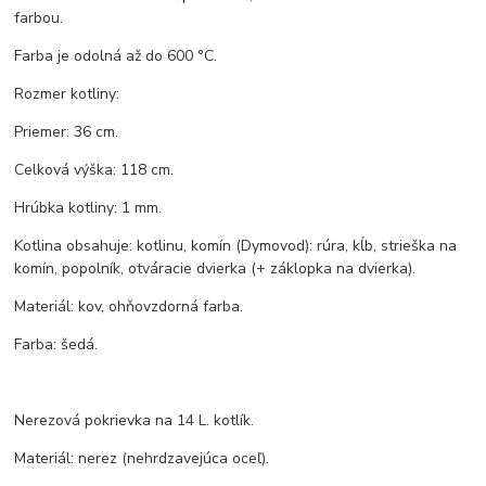
farbou.
Farba je odolná až do 600 °C.
Rozmer kotliny:
Priemer: 36 cm.
Celková výška: 118 cm.
Hrúbka kotliny: 1 mm.
Kotlina obsahuje: kotlinu, komín (Dymovod): rúra, kĺb, strieška na
komín, popolník, otváracie dvierka (+ záklopka na dvierka).
Materiál: kov, ohňovzdorná farba.
Farba: šedá.
Nerezová pokrievka na 14 L. kotlík.
Materiál: nerez (nehrdzavejúca oceľ).