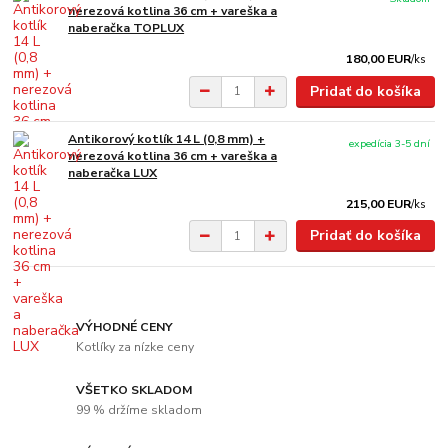
nerezová kotlina 36 cm + vareška a
naberačka TOPLUX
180,00 EUR
/
ks
Pridať do košíka
Antikorový kotlík 14 L (0,8 mm) +
expedícia 3-5 dní
nerezová kotlina 36 cm + vareška a
naberačka LUX
215,00 EUR
/
ks
Pridať do košíka
VÝHODNÉ CENY
Kotlíky za nízke ceny
VŠETKO SKLADOM
99 % držíme skladom