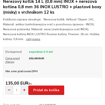
Nerezový kotlík 14 L (0,8 mm) INOX + nerezová
kotlina 0,8 mm 36 INOX LUSTRO + plastové boxy
(misky) s vrchnákom 12 ks
Kotlíková súprava obsahuje: Nerezový kotlík. Veľkosť: Objem: 14 L.
Materiál: antikor (nehrdzavejúca oceľ s povrchovou úpravou - INOX).
Nerezová pokrievka Materiál: nerez (nehrdzavejúca oceľ INOX).
Nerezová kotlina INOX LUSTRO Rozmer kotliny: Priemer: 36 cm. Hrúbka
kotliny: 0,8 mm...
celý popis
Dostupnosť
expedícia 3-5 dní
Cena pred
151,00 EUR
zľavou
Nie sme platcovia DPH
135,00 EUR
/
ks
Pridať do košíka