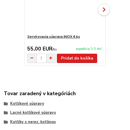
Servírovacia súprava INOX 6 ks
Servírovacia
55,00 EUR
209,00 
expedícia 3-5 dní
/
ks
Pridať do košíka
Tovar zaradený v kategóriách
Kotlíkové súpravy
Lacné kotlíkové súpravy
Kotlíky s nerez. kotlinou