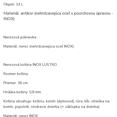
Objem: 14 L.
Materiál: antikor (nehrdzavejúca oceľ s povrchovou úpravou -
INOX).
Nerezová pokrievka
Materiál: nerez (nehrdzavejúca oceľ INOX).
Nerezová kotlina INOX LUSTRO
Rozmer kotliny:
Priemer: 36 cm.
Hrúbka kotliny: 0,8 mm.
Kotlina obsahuje: kotlinu, komín (dymovod): rúra, kĺb, strieška na
komín, popolník, otváracie dvierka (+ záklopka na dvierka).
Materiál: nerez INOX.