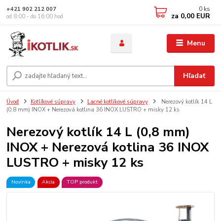
0
ks
+421 902 212 007
za
0,00 EUR
od 8:00 - do 16:00 hod
Menu
Hľadať
Úvod
Kotlíkové súpravy
Lacné kotlíkové súpravy
Nerezový kotlík 14 L
(0,8 mm) INOX + Nerezová kotlina 36 INOX LUSTRO + misky 12 ks
Nerezový kotlík 14 L (0,8 mm)
INOX + Nerezová kotlina 36 INOX
LUSTRO + misky 12 ks
Novinka
Akcia
TOP produkt