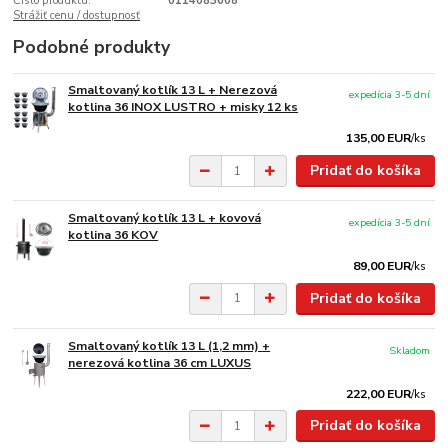
Číslo produktu:
0114083608
Strážiť cenu / dostupnosť
Podobné produkty
Smaltovaný kotlík 13 L + Nerezová
expedícia 3-5 dní
kotlina 36 INOX LUSTRO + misky 12 ks
135,00 EUR
/
ks
Pridať do košíka
Smaltovaný kotlík 13 L + kovová
expedícia 3-5 dní
kotlina 36 KOV
89,00 EUR
/
ks
Pridať do košíka
Smaltovaný kotlík 13 L (1,2 mm) +
Skladom
nerezová kotlina 36 cm LUXUS
222,00 EUR
/
ks
Pridať do košíka