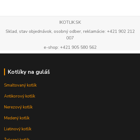
IKOTLIK.SK
Sklad, stav objednávok, osobný odber, reklamácie: +421 902 212
007
e-shop: +421 905 580 562
Kotlíky na guláš
Smaltovaný kotlík
Antikorový kotlík
Nerezový kotlík
Medený kotlík
Liatinový kotlík
Železný kotlík